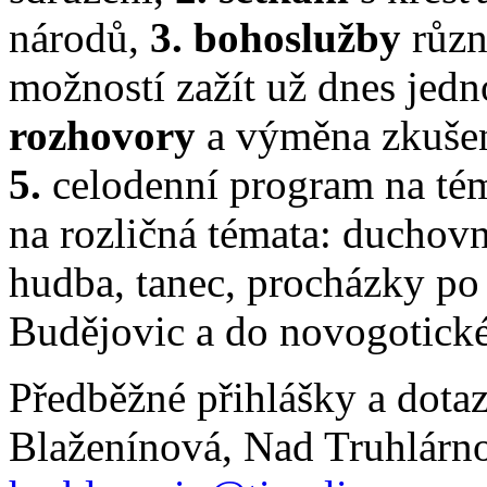
národů,
3. bohoslužby
různ
možností zažít už dnes jedn
rozhovory
a výměna zkušeno
5.
celodenní program na t
na rozličná témata: duchovn
hudba, tanec, procházky po
Budějovic a do novogotick
Předběžné přihlášky a dotaz
Blaženínová, Nad Truhlárno