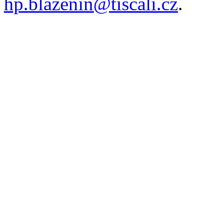
hp.blazenin@tiscali.cz
.