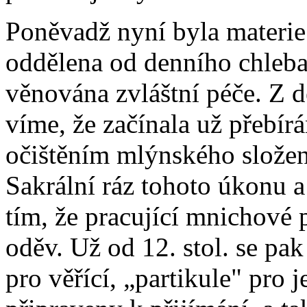
Poněvadž nyní byla materie 
oddělena od denního chleba
věnována zvláštní péče. Z d
víme, že začínala už přebír
očištěním mlýnského složen
Sakrální ráz tohoto úkonu a
tím, že pracující mnichové 
oděv. Už od 12. stol. se pak 
pro věřící, „partikule" pro j