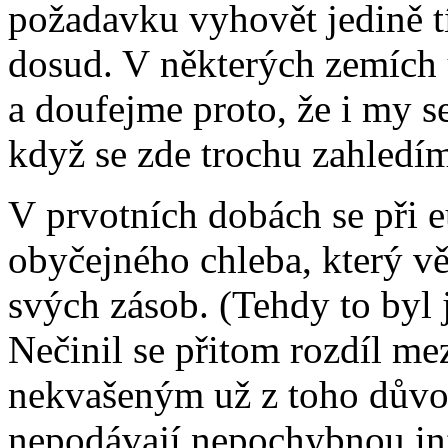
požadavku vyhovět jedině tí
dosud. V některých zemích u
a doufejme proto, že i my s
když se zde trochu zahledím
V prvotních dobách se při eu
obyčejného chleba, který věř
svých zásob. (Tehdy to byl 
Nečinil se přitom rozdíl m
nekvašeným už z toho důvod
nepodávají nepochybnou in