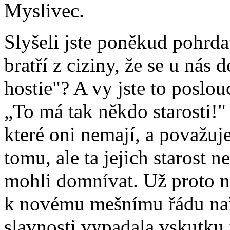
Myslivec.
Slyšeli jste poněkud pohrda
bratří z ciziny, že se u nás
hostie"? A vy jste to poslou
„To má tak někdo starosti!"
které oni nemají, a považuje
tomu, ale ta jejich starost 
mohli domnívat. Už proto n
k novému mešnímu řádu naři
slavnosti vypadala vskutku