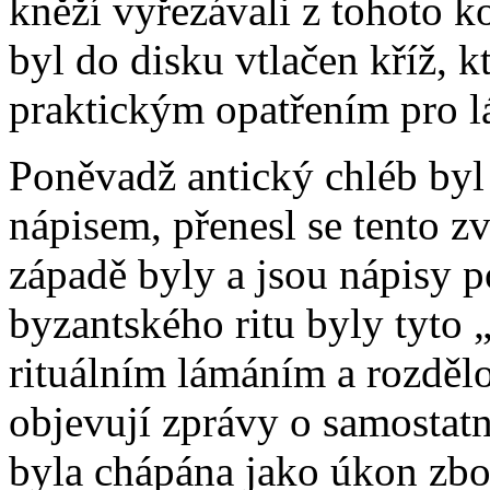
kněží vyřezávali z tohoto 
byl do disku vtlačen kříž, 
praktickým opatřením pro l
Poněvadž antický chléb byl
nápisem, přenesl se tento z
západě byly a jsou nápisy p
byzantského ritu byly tyto 
rituálním lámáním a rozdělo
objevují zprávy o samostatn
byla chápána jako úkon zbo