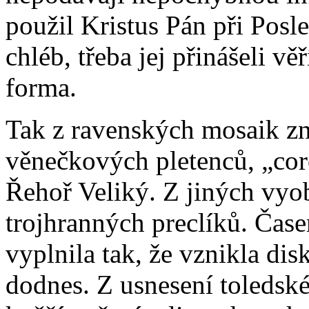
použil Kristus Pán při Posle
chléb, třeba jej přinášeli vě
forma.
Tak z ravenských mosaik z
věnečkových pletenců, „coro
Řehoř Veliký. Z jiných vyo
trojhranných preclíků. Čase
vyplnila tak, že vznikla dis
dodnes. Z usnesení toledské