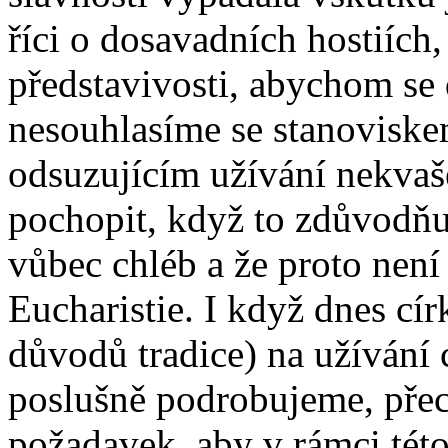
říci o dosavadních hostiích,
představivosti, abychom se 
nesouhlasíme se stanoviske
odsuzujícím užívání nekvaš
pochopit, když to zdůvodňu
vůbec chléb a že proto není
Eucharistie. I když dnes cír
důvodů tradice) na užívání
poslušně podrobujeme, přec
požadavek, aby v rámci této