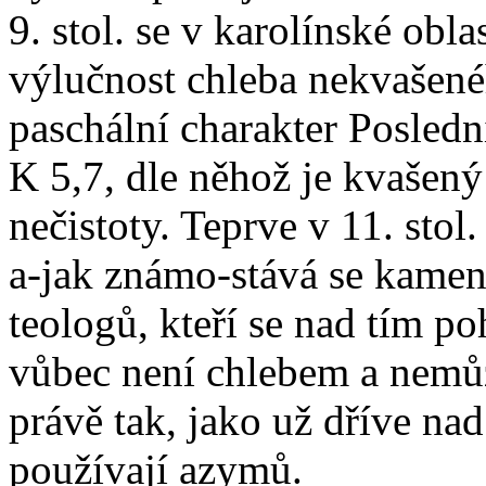
9. stol. se v karolínské obl
výlučnost chleba nekvašené
paschální charakter Posledn
K 5,7, dle něhož je kvašen
nečistoty. Teprve v 11. stol
a-jak známo-stává se kame
teologů, kteří se nad tím p
vůbec není chlebem a nemůž
právě tak, jako už dříve na
používají azymů.