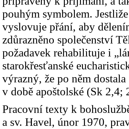
připraveny k přijímání, a ta
pouhým symbolem. Jestliže 
vyslovuje přání, aby dělení
zdůrazněno společenství Těl
požadavek rehabilituje i „l
starokřesťanské eucharistick
výrazný, že po něm dostala 
v době apoštolské (Sk 2,4; 
Pracovní texty k bohoslužb
a sv. Havel, únor 1970, pr