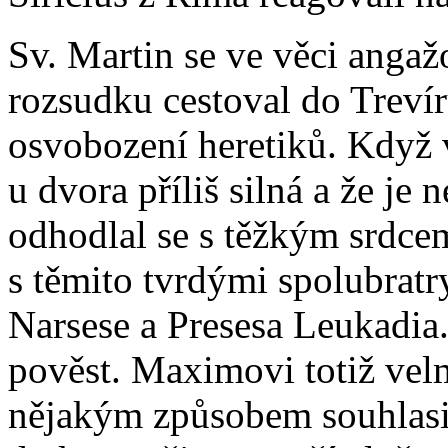
Sv. Martin se ve věci anga
rozsudku cestoval do Trevíru
osvobození heretiků. Když vš
u dvora příliš silná a že je 
odhodlal se s těžkým srdce
s těmito tvrdými spolubratr
Narsese a Presesa Leukadia
pověst. Maximovi totiž vel
nějakým způsobem souhlasil