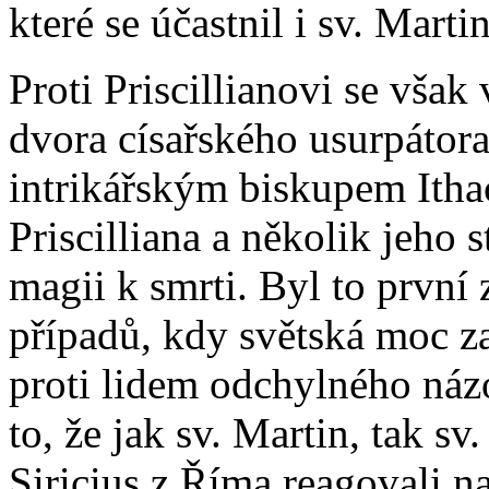
které se účastnil i sv. Martin
Proti Priscillianovi se však
dvora císařského usurpáto
intrikářským biskupem Itha
Priscilliana a několik jeho 
magii k smrti. Byl to prvn
případů, kdy světská moc z
proti lidem odchylného názo
to, že jak sv. Martin, tak s
Siricius z Říma reagovali na