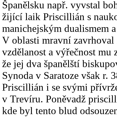
Španělsku např. vyvstal boh
žijící laik Priscillián s nau
manichejským dualismem a 
V oblasti mravní zavrhoval
vzdělanost a výřečnost mu z
že jej dva španělští biskupo
Synoda v Saratoze však r. 3
Priscillián i se svými přívr
v Trevíru. Poněvadž priscil
kde byl tento blud odsouze