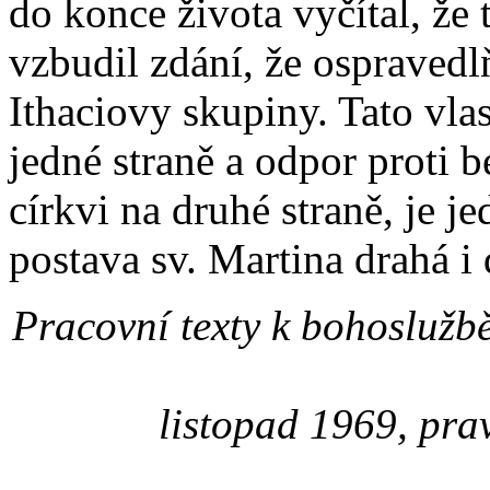
do konce života vyčítal, že
vzbudil zdání, že ospraved
Ithaciovy skupiny. Tato vla
jedné straně a odpor proti b
církvi na druhé straně, je j
postava sv. Martina drahá i 
Pracovní texty k bohoslužb
listopad 1969, pra