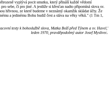
přirozeně vyplývá pocit smutku, který přináší každé vědomí
 sebe, či pro jiné. A jestliže si křesťan nadto připomíná slova sv.
ěřenou hřivnou, ze které budeme v neznámý okamžik skládat účty. Že
elnému a jedinému Bohu budiž čest a sláva na věky věků." (1 Tm 1,
acovní texty k bohoslužbě slova, Matka Boží před Týnem a sv. Havel,'
leden 1970, pravděpodobný autor Josef Myslivec.