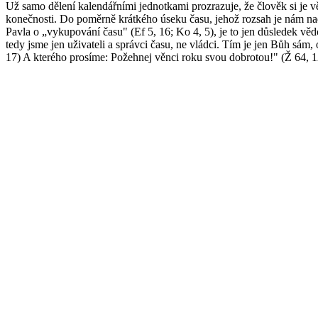
Už samo dělení kalendářními jednotkami prozrazuje, že člověk si je v
konečnosti. Do poměrně krátkého úseku času, jehož rozsah je nám nad t
Pavla o „vykupování času" (Ef 5, 16; Ko 4, 5), je to jen důsledek vě
tedy jsme jen uživateli a správci času, ne vládci. Tím je jen Bůh s
17) A kterého prosíme: Požehnej věnci roku svou dobrotou!" (Ž 64, 1