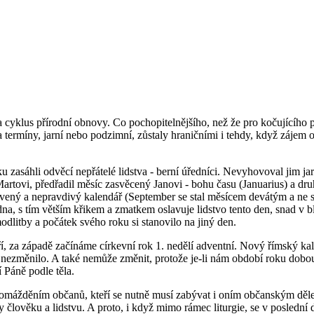
 cyklus přírodní obnovy. Co pochopitelnějšího, než že pro kočujícího pa
 termíny, jarní nebo podzimní, zůstaly hraničními i tehdy, když zájem o p
 zasáhli odvěcí nepřátelé lidstva - berní úředníci. Nevyhovoval jim jar
Martovi, předřadil měsíc zasvěcený Janovi - bohu času (Januarius) a d
ravený a nepravdivý kalendář (September se stal měsícem devátým a ne 
a, s tím větším křikem a zmatkem oslavuje lidstvo tento den, snad v blá
dlitby a počátek svého roku si stanovilo na jiný den.
ří, za západě začínáme církevní rok 1. nedělí adventní. Nový římský kal
 nezměnilo. A také nemůže změnit, protože je-li nám období roku dobou,
 Páně podle těla.
romážděním občanů, kteří se nutně musí zabývat i oním občanským dělen
y člověku a lidstvu. A proto, i když mimo rámec liturgie, se v posledn