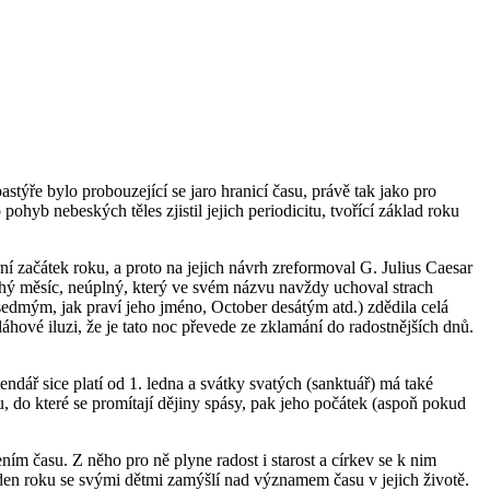
stýře bylo probouzející se jaro hranicí času, právě tak jako pro
ohyb nebeských těles zjistil jejich periodicitu, tvořící základ roku
ní začátek roku, a proto na jejich návrh zreformoval G. Julius Caesar
ruhý měsíc, neúplný, který ve svém názvu navždy uchoval strach
sedmým, jak praví jeho jméno, October desátým atd.) zdědila celá
hové iluzi, že je tato noc převede ze zklamání do radostnějších dnů.
endář sice platí od 1. ledna a svátky svatých (sanktuář) má také
 do které se promítají dějiny spásy, pak jeho počátek (aspoň pokud
ím času. Z něho pro ně plyne radost i starost a církev se k nim
í den roku se svými dětmi zamýšlí nad významem času v jejich životě.