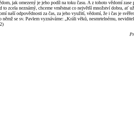
ědom, jak omezený je jeho podíl na toku času. A z tohoto vědomí zase 
o zcela neznámý, chceme vměstnat co největší množství dobra, ať už pro
domí naší odpovědnosti za čas, za jeho využití, vědomí, že i čas je sv
ám, o němž se sv. Pavlem vyznáváme: „Králi věků, nesmrtelnému, nevidit
2)
Pr