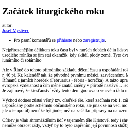
Začátek liturgického roku
autor:
Josef Myslivec
Pro psaní komentářů se
přihlaste
nebo
zaregistrujte
.
Nejpřirozenějším dělítkem toku času byl v raných dobách dějin lidstva
usedlého rolníka se jím stal okamžik, kdy sklidil plody země. Tyto dva
lunárního či solárního.
Ale v Římě do tohoto přírodního základu dělení času a uspořádání roku
r. 46 př. Kr. kalendář tak, že původně prvnímu měsíci, zasvěcenému 
Římanů z jarních horeček (Februarius - febris - horečka). A takto up
evropská vzdělanost a čím méně znaků změny v přírodě nastává 1. ledn
Je zajímavé, že křesťanství vždy tento den ignorovalo ve svém řádu mo
Východ dodnes zůstal věrný tzv. císařské éře, která začínala rok 1. zá
uspořádány podle schématu občanského roku, ale jinak se na věci nic
jde o temporál) nemůže být jinde, než na začátku přípravy na narození
Církev je však shromážděním lidí v tajemném těle Kristově, tedy i sh
nemůže obracet zády, vždyť by to bylo zapřením její povinnosti služb