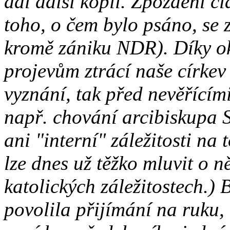
dal další kopii. Zpoždění čl
toho, o čem bylo psáno, se
kromě zániku NDR). Díky ok
projevům ztrácí naše církev 
vyznání, tak před nevěřícím
např. chování arcibiskupa S
ani "interní" záležitosti n
lze dnes už těžko mluvit o n
katolických záležitostech.) 
povolila přijímání na ruku, 