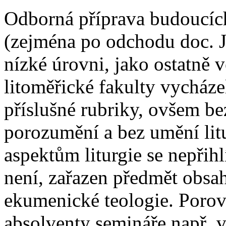
Odborná příprava budoucích
(zejména po odchodu doc. J
nízké úrovni, jako ostatně v
litoměřické fakulty vycházel
příslušné rubriky, ovšem be
porozumění a bez umění lit
aspektům liturgie se nepřih
není, zařazen předmět obsah
ekumenické teologie. Porov
absolventy semináře např. 