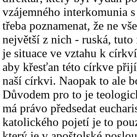
vzájemného interkomunia s 
třeba poznamenat, že ne vše
největší z nich - ruská, tuto
je situace ve vztahu k círk
aby křesťan této církve přij
naší církvi. Naopak to ale
Důvodem pro to je teologic
má právo předsedat eucharis
katolického pojetí je to po
který je v apoštolské poslou