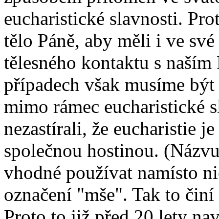
eucharistické slavnosti. P
tělo Páně, aby měli i ve sv
tělesného kontaktu s naším 
případech však musíme být 
mimo rámec eucharistické s
nezastírali, že eucharistie 
společnou hostinou. (Názvu
vhodné používat namísto ni
označení "mše". Tak to činí 
Proto to již před 20 lety na