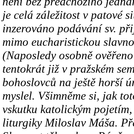
není bez předchozího jedná
je celá záležitost v patové s
inzerováno podávání sv. při
mimo eucharistickou slavnos
(Naposledy osobně ověřeno 1
tentokrát již v pražském sem
bohoslovců na ještě horší ú
myslel. Všimněme si, jak tot
vskutku katolickým pojetím,
liturgiky Miloslav Máša. Př