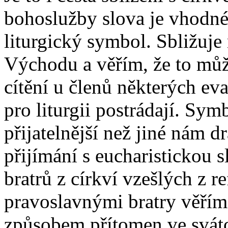
bohoslužby slova je vhodné
liturgický symbol. Sbližuje
Východu a věřím, že to můž
cítění u členů některých ev
pro liturgii postrádají. Sy
přijatelnější než jiné nám 
přijímání s eucharistickou s
bratrů z církví vzešlých z r
pravoslavnými bratry věříme
způsobem přítomen ve svát