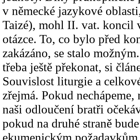
v německé jazykové oblasti,
Taizé), mohl II. vat. koncil
otázce. To, co bylo před ko
zakázáno, se stalo možným.
třeba ještě překonat, si člá
Souvislost liturgie a celko
zřejmá. Pokud nechápeme, 
naši odloučení bratři očekáva
pokud na druhé straně bude 
ekumenickým požadavkům 