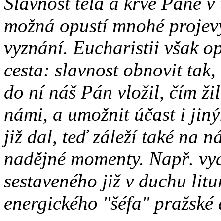
Slavnost těla a krve Páně v
možná opustí mnohé projevy,
vyznání. Eucharistii však o
cesta: slavnost obnovit tak,
do ní náš Pán vložil, čím žil
námi, a umožnit účast i jin
již dal, teď záleží také na n
nadějné momenty. Např. vy
sestaveného již v duchu lit
energického "šéfa" pražské 