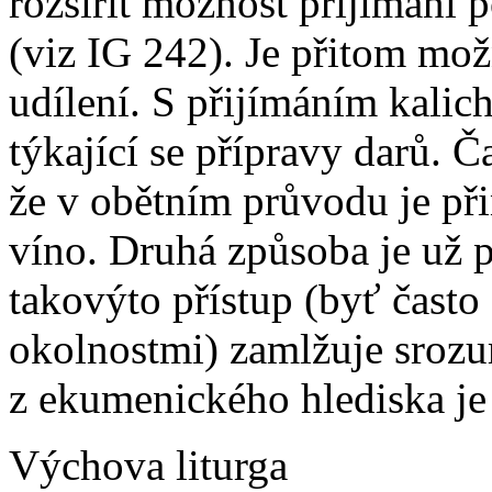
rozšířit možnost přijímání 
(viz IG 242). Je přitom mož
udílení. S přijímáním kalich
týkající se přípravy darů. Č
že v obětním průvodu je při
víno. Druhá způsoba je už p
takovýto přístup (byť často
okolnostmi) zamlžuje srozum
z ekumenického hlediska je 
Výchova liturga