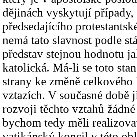
dějinách vyskytují případy,
předsedajícího protestantsk
nemá tato slavnost podle st
představ stejnou hodnotu j
katolická. Má-li se toto sta
strany ke změně celkového
vztazích. V současné době ji
rozvoji těchto vztahů žádné
bychom tedy měli realizovat 
vatikánský koncil v této obla