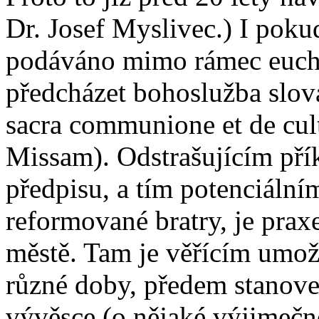
Dr. Josef Myslivec.) I poku
podáváno mimo rámec euchar
předcházet bohoslužba slo
sacra communione et de cult
Missam). Odstrašujícím př
předpisu, a tím potenciáln
reformované bratry, je pra
městě. Tam je věřícím umo
různé doby, předem stanove
vývěsce (o nějaké výjimečno