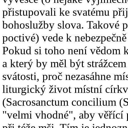
přistupovali ke svatému př
bohoslužby slova. Takové p
poctivé) vede k nebezpečně
Pokud si toho není vědom kn
a který by měl být strážcem
svátosti, proč nezasáhne mí
liturgický život místní círk
(Sacrosanctum concilium (S
"velmi vhodné", aby věřící
při téže mši. Tím je jedno