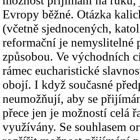
možnost přijímání na ruku, j
Evropy běžné. Otázka kalic
(včetně sjednocených, katol
reformační je nemyslitelné
způsobou. Ve východních cí
rámec eucharistické slavnos
obojí. I když současné před
neumožňují, aby se přijímán
přece jen je možností celá ř
využívány. Se souhlasem or