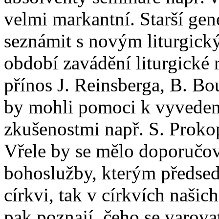
velmi markantní. Starší gen
seznámit s novým liturgic
období zavádění liturgické 
přínos J. Reinsberga, B. B
by mohli pomoci k vyveden
zkušenostmi např. S. Prokop
Vřele by se mělo doporučov
bohoslužby, kterým předsedá
církvi, tak v církvích našic
pak poznají, čeho se varova