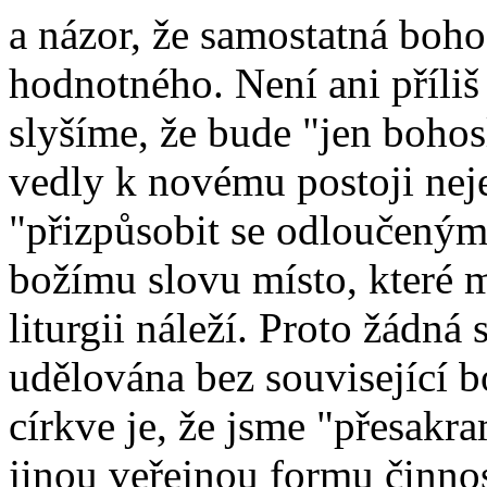
a názor, že samostatná boh
hodnotného. Není ani příliš 
slyšíme, že bude "jen bohos
vedly k novému postoji nej
"přizpůsobit se odloučeným 
božímu slovu místo, které m
liturgii náleží. Proto žádná
udělována bez související 
církve je, že jsme "přesak
jinou veřejnou formu činnos