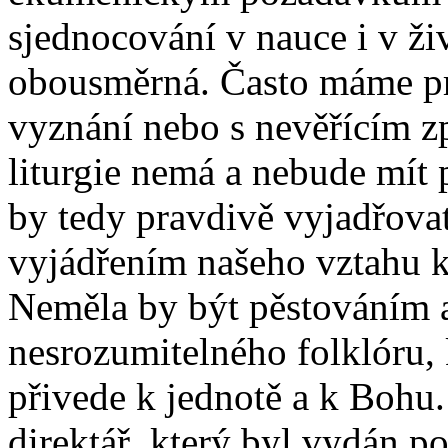
sjednocování v nauce i v živ
obousměrná. Často máme pr
vyznání nebo s nevěřícím zp
liturgie nemá a nebude mít 
by tedy pravdivě vyjadřovat
vyjádřením našeho vztahu 
Neměla by být pěstováním
nesrozumitelného folklóru, 
přivede k jednotě a k Bohu
direktář, který byl vydán p