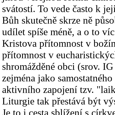
svátostí. To vede často k jej
Bůh skutečně skrze ně půso
udílet spíše méně, a o to ví
Kristova přítomnost v božím
přítomnost v eucharistický
shromážděné obci (srov. IG 
zejména jako samostatného 
aktivního zapojení tzv. "lai
Liturgie tak přestává být v
Je to i cesta sblížení s cír