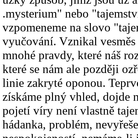
.mysterium" nebo "tajemství
vzpomeneme na slovo "taj
vyučování. Vznikal vesměs 
mnohé pravdy, které náš roz
které se nám ale později ozř
linie zakryté oponou. Tepr
získáme plný vhled, dojde 
pojetí víry není vlastně taj
hádanka, problém, nevyřešen