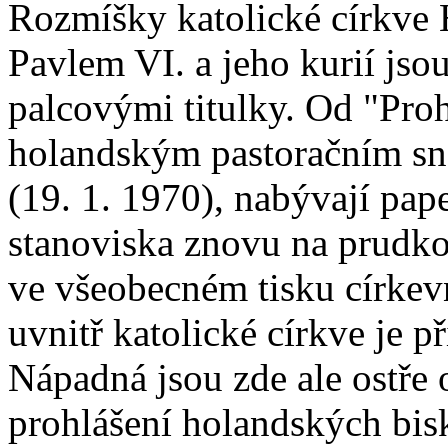
Rozmíšky katolické církve
Pavlem VI. a jeho kurií jso
palcovými titulky. Od "Prohl
holandským pastoračním s
(19. 1. 1970), nabývají pa
stanoviska znovu na prudkos
ve všeobecném tisku církev
uvnitř katolické církve je p
Nápadná jsou zde ale ostře 
prohlášení holandských bis