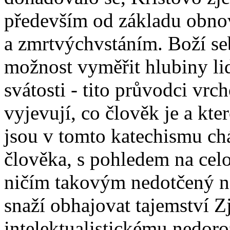
především od základu obnov
a zmrtvýchvstáním. Boží se
možnost vyměřit hlubiny lid
svátosti - tito průvodci vrc
vyjevují, co člověk je a kte
jsou v tomto katechismu ch
člověka, s pohledem na celo
ničím takovým nedotčený n
snaží obhajovat tajemství Zj
intelektualistickému nedor