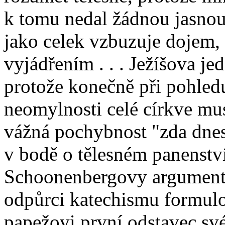
k tomu nedal žádnou jasno
jako celek vzbuzuje dojem,
vyjádřením . . . Ježíšova j
protože konečně při pohle
neomylnosti celé církve mus
vážná pochybnost "zda dnes
v bodě o tělesném panenstv
Schoonenbergovy argumenta
odpůrci katechismu formul
papežovi první odstavec své