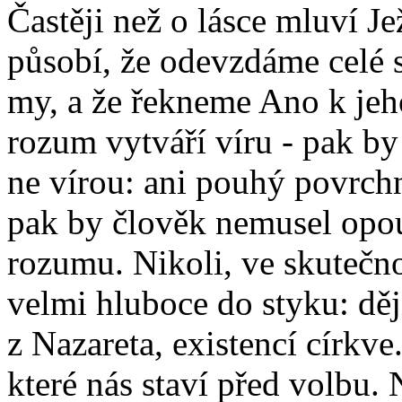
Častěji než o lásce mluví Je
působí, že odevzdáme celé s
my, a že řekneme Ano k jeh
rozum vytváří víru - pak b
ne vírou: ani pouhý povrchn
pak by člověk nemusel opou
rozumu. Nikoli, ve skutečno
velmi hluboce do styku: děj
z Nazareta, existencí církv
které nás staví před volbu.