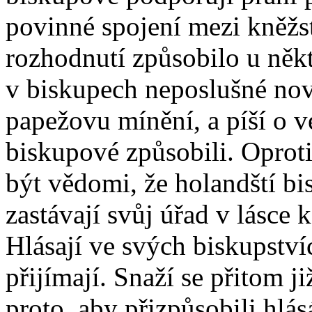
povinné spojení mezi kněžs
rozhodnutí způsobilo u někt
v biskupech neposlušné novát
papežovu mínění, a píší o ve
biskupové způsobili. Opro
být vědomi, že holandští bi
zastávají svůj úřad v lásce k
Hlásají ve svých biskupstvíc
přijímají. Snaží se přitom ji
proto, aby přizpůsobili hlá