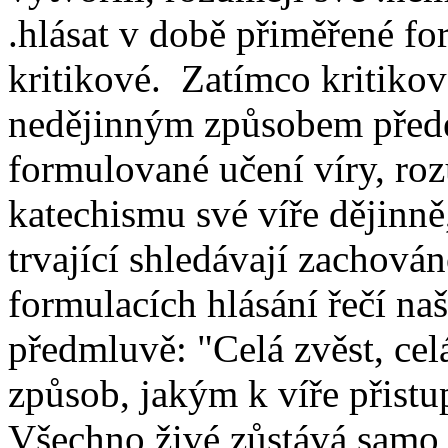
.hlásat v době přiměřené for
kritikové. Zatímco kritiko
nedějinným způsobem před
formulované učení víry, roz
katechismu své víře dějinně
trvající shledávají zachov
formulacích hlásání řečí na
předmluvě: "Celá zvěst, celá
způsob, jakým k víře přistu
Všechno živé zůstává samo 