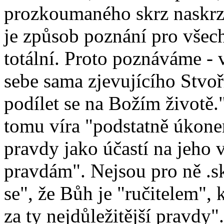
prozkoumaného skrz naskrz,
je způsob poznání pro všech
totální. Proto poznáváme - 
sebe sama zjevujícího Stvoř
podílet se na Božím životě."
tomu víra "podstatně úkon
pravdy jako účastí na jeho v
pravdám". Nejsou pro ně .s
se", že Bůh je "ručitelem", 
za ty nejdůležitější pravdy"