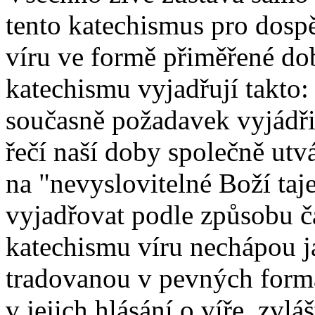
tento katechismus pro dospě
víru ve formě přiměřené do
katechismu vyjadřují takto:
současně požadavek vyjádři
řečí naší doby společně utv
na "nevyslovitelné Boží taje
vyjadřovat podle způsobu ča
katechismu víru nechápou 
tradovanou v pevných formác
v jejich hlásání o víře, zvl