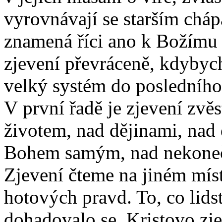
vyrovnávají se starším cháp
znamená říci ano k Božímu 
zjevení převráceně, kdybyc
velký systém do posledníh
V první řadě je zjevení zvěs
životem, nad dějinami, nad
Bohem samým, nad nekonečn
Zjevení čteme na jiném mís
hotových pravd. To, co lidst
dohadovalo se, Kristovo zje