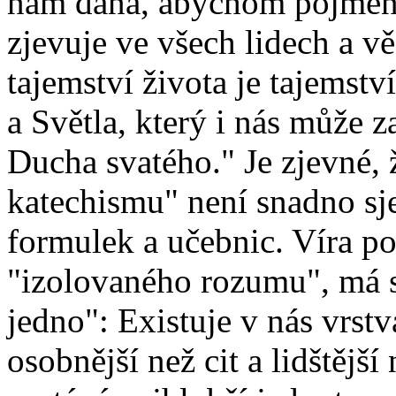
nám dána, abychom pojmenov
zjevuje ve všech lidech a vě
tajemství života je tajemstv
a Světla, který i nás může z
Ducha svatého." Je zjevné,
katechismu" není snadno sje
formulek a učebnic. Víra po
"izolovaného rozumu", má s
jedno": Existuje v nás vrstv
osobnější než cit a lidštějš