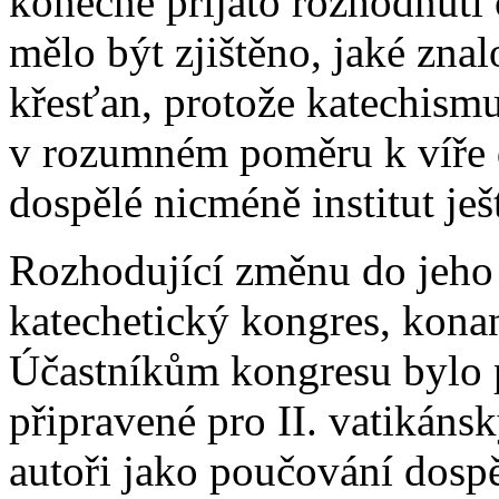
konečně přijato rozhodnutí 
mělo být zjištěno, jaké znal
křesťan, protože katechismu
v rozumném poměru k víře 
dospělé nicméně institut ješ
Rozhodující změnu do jeho 
katechetický kongres, kona
Účastníkům kongresu bylo 
připravené pro II. vatikáns
autoři jako poučování dosp