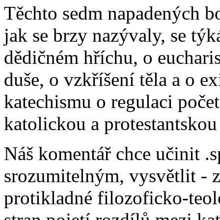
Těchto sedm napadených bo
jak se brzy nazývaly, se týk
dědičném hříchu, o eucharist
duše, o vzkříšení těla a o e
katechismu o regulaci početí
katolickou a protestantsko
Náš komentář chce učinit .
srozumitelným, vysvětlit - z
protikladné filozoficko-teo
stran pojetí rozdílů mezi ka