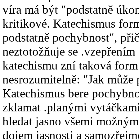
víra má být "podstatně úk
kritikové. Katechismus formu
podstatně pochybnost", př
neztotožňuje se .vzepřením 
katechismu zní taková form
nesrozumitelně: "Jak může p
Katechismus bere pochybnos
zklamat .planými vytáčkami 
hledat jasno všemi možnými
dojem jasnosti a samozřejm