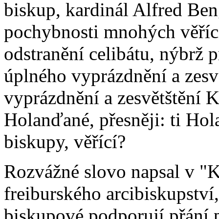
biskup, kardinál Alfred Ben
pochybnosti mnohých věříc
odstranění celibátu, nýbrž 
úplného vyprázdnění a zesvě
vyprázdnění a zesvětštění K
Holanďané, přesněji: ti Hol
biskupy, věřící?
Rozvážné slovo napsal v "K
freiburského arcibiskupství
biskupové podporují přání 