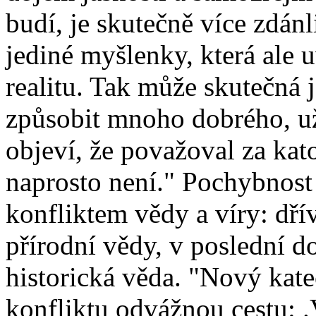
budí, je skutečně více zdán
jediné myšlenky, která ale 
realitu. Tak může skutečná j
způsobit mnoho dobrého, už 
objeví, že považoval za kat
naprosto není." Pochybnost
konfliktem vědy a víry: dří
přírodní vědy, v poslední do
historická věda. "Nový kate
konfliktu odvážnou cestu: .