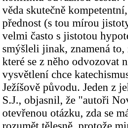
věda skutečně kompetentní,
přednost (s tou mírou jistoty
velmi často s jistotou hypo
smýšleli jinak, znamená to,
které se z něho odvozovat n
vysvětlení chce katechismus
Ježíšově původu. Jeden z j
S.J., objasnil, že "autoři 
otevřenou otázku, zda se 
rozumět tělesně, protože m