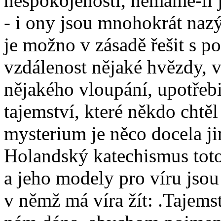
nespokojeností, nemáme-li 
- i ony jsou mnohokrát naz
je možno v zásadě řešit s po
vzdálenost nějaké hvězdy, 
nějakého vloupání, upotřeb
tajemství, které někdo chtěl
mysterium je něco docela j
Holandský katechismus toto
a jeho modely pro víru jsou
v němž má víra žít: .Tajemst