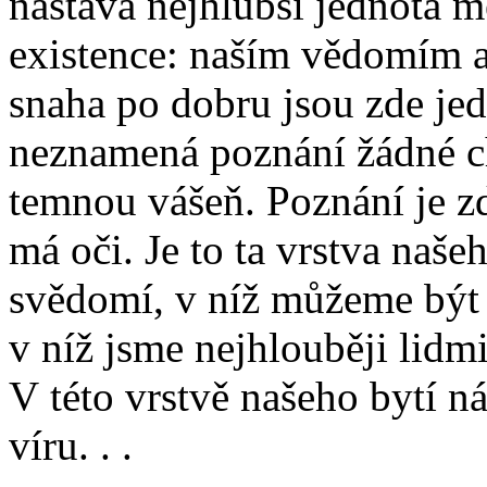
nastává nejhlubší jednota 
existence: naším vědomím a
snaha po dobru jsou zde je
neznamená poznání žádné ch
temnou vášeň. Poznání je z
má oči. Je to ta vrstva našeh
svědomí, v níž můžeme být 
v níž jsme nejhlouběji lidmi
V této vrstvě našeho bytí ná
víru. . .