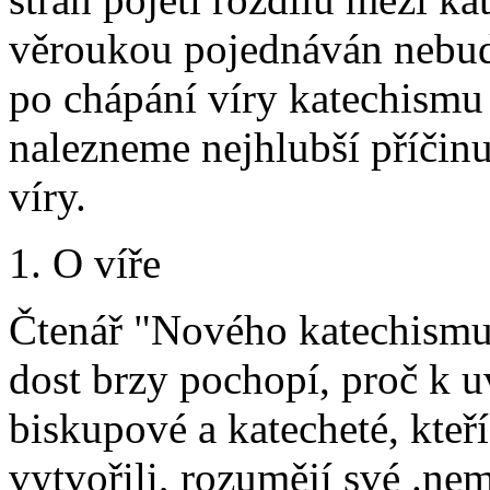
věroukou pojednáván nebud
po chápání víry katechismu 
nalezneme nejhlubší příčin
víry.
1. O víře
Čtenář "Nového katechismu"
dost brzy pochopí, proč k 
biskupové a katecheté, kteř
vytvořili, rozumějí své .nem