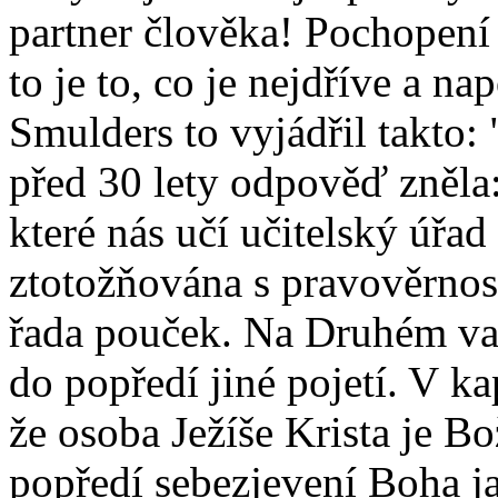
partner člověka! Pochopení 
to je to, co je nejdříve a 
Smulders to vyjádřil takto:
před 30 lety odpověď zněla
které nás učí učitelský úřad
ztotožňována s pravověrnost
řada pouček. Na Druhém vat
do popředí jiné pojetí. V k
že osoba Ježíše Krista je 
popředí sebezjevení Boha j