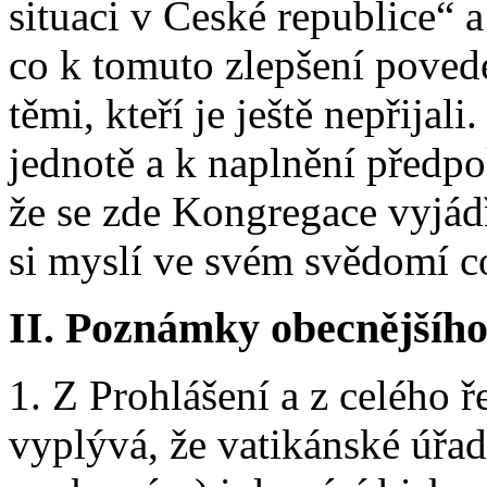
situaci v České republice“ 
co k tomuto zlepšení poved
těmi, kteří je ještě nepřijal
jednotě a k naplnění předpo
že se zde Kongregace vyjádř
si myslí ve svém svědomí co
II. Poznámky obecnějšíh
1. Z Prohlášení a z celého 
vyplývá, že vatikánské úřa