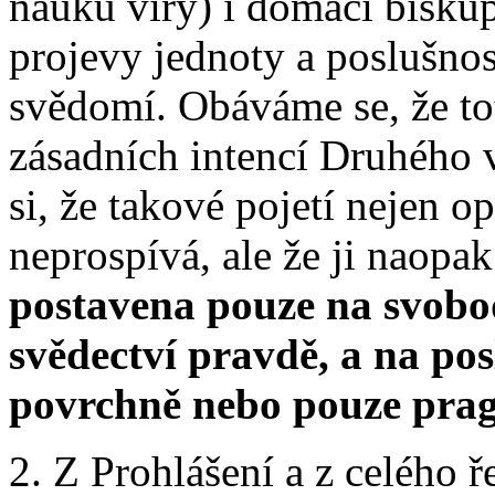
nauku víry) i domácí bisku
projevy jednoty a poslušno
svědomí. Obáváme se, že tot
zásadních intencí Druhého 
si, že takové pojetí nejen o
neprospívá, ale že ji naopak
postavena pouze na svobo
svědectví pravdě, a na po
povrchně nebo pouze pra
2. Z Prohlášení a z celého ř