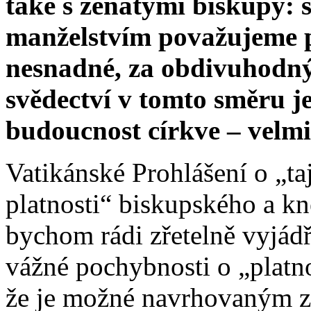
také s ženatými biskupy: s
manželstvím považujeme pr
nesnadné, za obdivuhodný 
svědectví v tomto směru je
budoucnost církve – velmi
Vatikánské Prohlášení o „t
platnosti“ biskupského a k
bychom rádi zřetelně vyjád
vážné pochybnosti o „platno
že je možné navrhovaným z