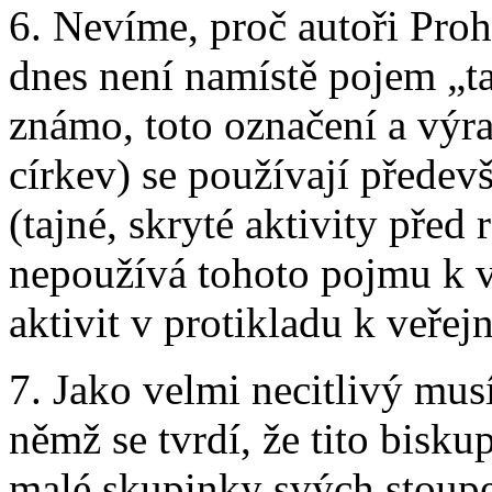
6. Nevíme, proč autoři Prohl
dnes není namístě pojem „t
známo, toto označení a výra
církev) se používají přede
(tajné, skryté aktivity pře
nepoužívá tohoto pojmu k v
aktivit v protikladu k veřej
7. Jako velmi necitlivý mus
němž se tvrdí, že tito bisku
malé skupinky svých stoup