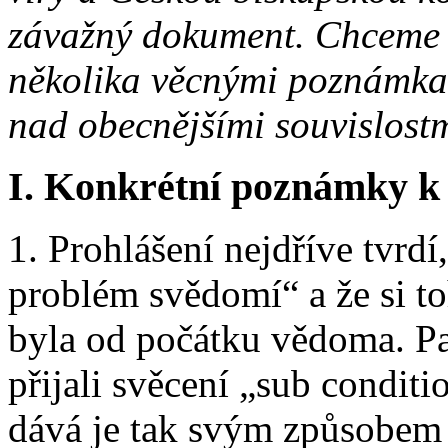
závažný dokument. Chceme n
několika věcnými poznámka
nad obecnějšími souvislostm
I. Konkrétní poznámky k 
1. Prohlášení nejdříve tvrdí
problém svědomí“ a že si t
byla od počátku vědoma. Pak
přijali svěcení „sub condit
dává je tak svým způsobem 