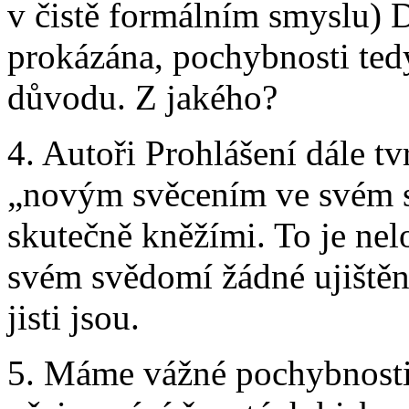
v čistě formálním smyslu) D
prokázána, pochybnosti ted
důvodu. Z jakého?
4. Autoři Prohlášení dále tv
„novým svěcením ve svém sv
skutečně kněžími. To je nelo
svém svědomí žádné ujištění
jisti jsou.
5. Máme vážné pochybnosti