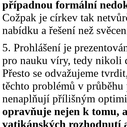
případnou formální nedoko
Cožpak je církev tak netvůrč
nabídku a řešení než svěcen
5. Prohlášení je prezentov
pro nauku víry, tedy nikoli
Přesto se odvažujeme tvrdit,
těchto problémů v průběhu 
nenaplňují přílišným opti
opravňuje nejen k tomu, a
vatikánských rozhodnutí a