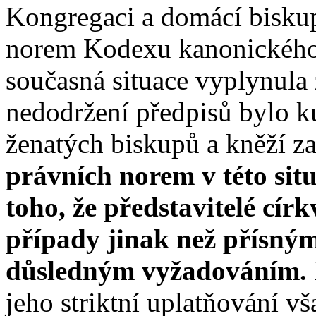
Kongregaci a domácí biskup
norem Kodexu kanonického p
současná situace vyplynul
nedodržení předpisů bylo k
ženatých biskupů a kněží 
právních norem v této sit
toho, že představitelé círk
případy jinak než přísný
důsledným vyžadováním.
jeho striktní uplatňování v