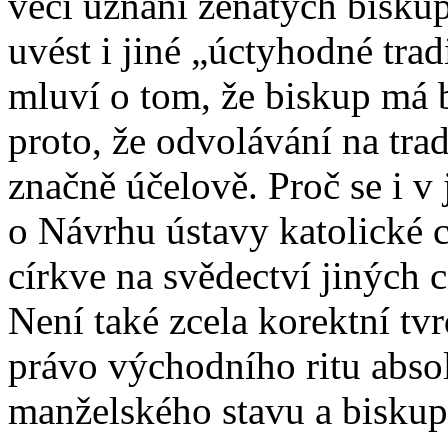
věci uznání ženatých biskup
uvést i jiné „úctyhodné trad
mluví o tom, že biskup má b
proto, že odvolávání na tra
značně účelově. Proč se i v 
o Návrhu ústavy katolické c
církve na svědectví jiných
Není také zcela korektní tvrd
právo východního ritu absol
manželského stavu a biskup