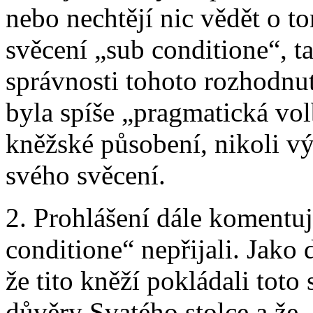
nebo nechtějí nic vědět o tom
svěcení „sub conditione“, t
správnosti tohoto rozhodnutí
byla spíše „pragmatická vol
kněžské působení, nikoli vý
svého svěcení.
2. Prohlášení dále komentuje
conditione“ nepřijali. Jako
že tito kněží pokládali toto
důvěry Svatého stolce a že 