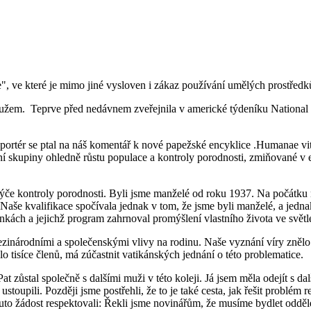
", ve které je mimo jiné vysloven i zákaz používání umělých prostředků
em. Teprve před nedávnem zveřejnila v americké týdeníku National Cat
reportér se ptal na náš komentář k nové papežské encyklice .Humanae vi
dijní skupiny ohledně růstu populace a kontroly porodnosti, zmiňované 
se týče kontroly porodnosti. Byli jsme manželé od roku 1937. Na počát
. Naše kvalifikace spočívala jednak v tom, že jsme byli manželé, a jedn
kách a jejichž program zahrnoval promýšlení vlastního života ve světle 
zinárodními a společenskými vlivy na rodinu. Naše vyznání víry znělo: v
o tisíce členů, má zúčastnit vatikánských jednání o této problematice.
Pat zůstal společně s dalšími muži v této koleji. Já jsem měla odejít s
e ustoupili. Později jsme postřehli, že to je také cesta, jak řešit prob
uto žádost respektovali: Řekli jsme novinářům, že musíme bydlet odděl