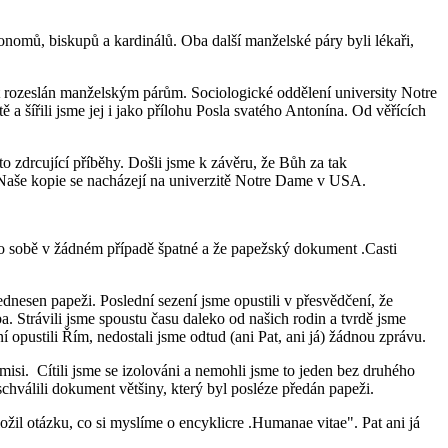
nomů, biskupů a kardinálů. Oba další manželské páry byli lékaři,
t rozeslán manželským párům. Sociologické oddělení university Notre
 šířili jsme jej i jako přílohu Posla svatého Antonína. Od věřících
zdrcující příběhy. Došli jsme k závěru, že Bůh za tak
. Naše kopie se nacházejí na univerzitě Notre Dame v USA.
o o sobě v žádném případě špatné a že papežský dokument .Casti
dnesen papeži. Poslední sezení jsme opustili v přesvědčení, že
. Strávili jsme spoustu času daleko od našich rodin a tvrdě jsme
opustili Řím, nedostali jsme odtud (ani Pat, ani já) žádnou zprávu.
omisi. Cítili jsme se izolováni a nemohli jsme to jeden bez druhého
chválili dokument většiny, který byl posléze předán papeži.
žil otázku, co si myslíme o encyklicre .Humanae vitae". Pat ani já