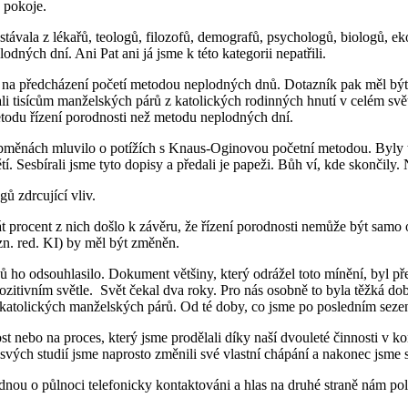
 pokoje.
ávala z lékařů, teologů, filozofů, demografů, psychologů, biologů, eko
odných dní. Ani Pat ani já jsme k této kategorii nepatřili.
rů na předcházení početí metodou neplodných dnů. Dotazník pak měl bý
tisícům manželských párů z katolických rodinných hnutí v celém světě a
etodu řízení porodnosti než metodu neplodných dní.
bměnách mluvilo o potížích s Knaus-Oginovou početní metodou. Byly to 
 Sesbírali jsme tyto dopisy a předali je papeži. Bůh ví, kde skončily
ů zdrcující vliv.
át procent z nich došlo k závěru, že řízení porodnosti nemůže být sam
n. red. KI) by měl být změněn.
 ho odsouhlasilo. Dokument většiny, který odrážel toto mínění, byl pře
itivním světle. Svět čekal dva roky. Pro nás osobně to byla těžká doba
atolických manželských párů. Od té doby, co jsme po posledním sezení 
st nebo na proces, který jsme prodělali díky naší dvouleté činnosti v k
svých studií jsme naprosto změnili své vlastní chápání a nakonec jsme s
nou o půlnoci telefonicky kontaktováni a hlas na druhé straně nám polo