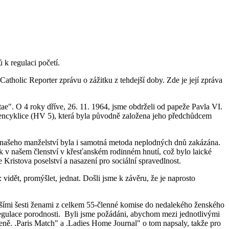
 k regulaci početí.
holic Reporter zprávu o zážitku z tehdejší doby. Zde je její zpráva
tae". O 4 roky dříve, 26. 11. 1964, jsme obdrželi od papeže Pavla VI.
v encyklice (HV 5), která byla původně založena jeho předchůdcem
ku našeho manželství byla i samotná metoda neplodných dnů zakázána.
ak v našem členství v křesťanském rodinném hnutí, což bylo laické
Kristova poselství a nasazení pro sociální spravedlnost.
idět, promýšlet, jednat. Došli jsme k závěru, že je naprosto
 dalšími šesti ženami z celkem 55-členné komise do nedalekého ženského
lém regulace porodnosti. Byli jsme požádáni, abychom mezi jednotlivými
eně. .Paris Match" a .Ladies Home Journal" o tom napsaly, takže pro