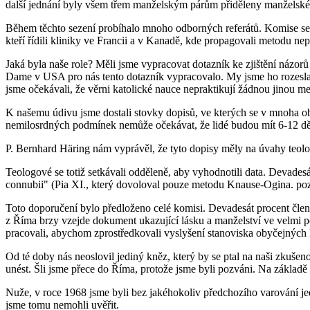
další jednání byly všem třem manželským párům přiděleny manželské
Během těchto sezení probíhalo mnoho odborných referátů. Komise sest
kteří řídili kliniky ve Francii a v Kanadě, kde propagovali metodu nepl
Jaká byla naše role? Měli jsme vypracovat dotazník ke zjištění názo
Dame v USA pro nás tento dotazník vypracovalo. My jsme ho rozeslali 
jsme očekávali, že věrni katolické nauce nepraktikují žádnou jinou m
K našemu údivu jsme dostali stovky dopisů, ve kterých se v mnoha o
nemilosrdných podmínek nemůže očekávat, že lidé budou mít 6-12 dětí.
P. Bernhard Häring nám vyprávěl, že tyto dopisy měly na úvahy teolog
Teologové se totiž setkávali odděleně, aby vyhodnotili data. Devades
connubii" (Pia XI., který dovoloval pouze metodu Knause-Ogina. poz
Toto doporučení bylo předloženo celé komisi. Devadesát procent členů
z Říma brzy vzejde dokument ukazující lásku a manželství ve velmi poz
pracovali, abychom zprostředkovali vyslyšení stanoviska obyčejných k
Od té doby nás neoslovil jediný kněz, který by se ptal na naši zkušeno
unést. Šli jsme přece do Říma, protože jsme byli pozváni. Na základě 
Nuže, v roce 1968 jsme byli bez jakéhokoliv předchozího varování jed
jsme tomu nemohli uvěřit.