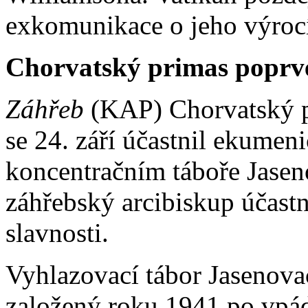
exkomunikace o jeho výroc
Chorvatský primas poprvé 
Záhřeb
(KAP) Chorvatský pr
se 24. září účastnil ekume
koncentračním táboře Jasen
záhřebský arcibiskup účas
slavnosti.
Vyhlazovací tábor Jasenovac
založený roku 1941 po vpá