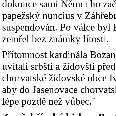
dokonce sami Němci ho začal
papežský nuncius v Záhřebu 
suspendován. Po válce byl 
zemřel bez známky lítosti.
Přítomnost kardinála Bozan
uvítali srbští a židovští př
chorvatské židovské obce Ivo
aby do Jasenovace chorvatský
lépe pozdě než vůbec."