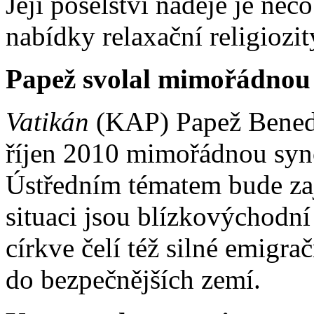
Její poselství naděje je ně
nabídky relaxační religiozity
Papež svolal mimořádnou
Vatikán
(KAP) Papež Benedik
říjen 2010 mimořádnou syn
Ústředním tématem bude zaj
situaci jsou blízkovýchodn
církve čelí též silné emigrač
do bezpečnějších zemí.