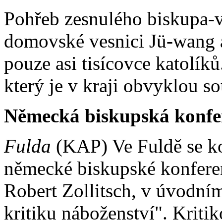
Pohřeb zesnulého biskupa-v
domovské vesnici Jü-wang a
pouze asi tisícovce katolík
který je v kraji obvyklou s
Německá biskupská konfe
Fulda
(KAP) Ve Fuldě se ko
německé biskupské konferen
Robert Zollitsch, v úvodním
kritiku náboženství". Kritik