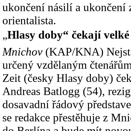
ukončení násilí a ukončení 
orientalista.
„
Hlasy doby“ čekají velk
Mnichov
(KAP/KNA) Nejstar
určený vzdělaným čtenářům
Zeit (česky Hlasy doby) če
Andreas Batlogg (54), rezig
dosavadní řádový představe
se redakce přestěhuje z Mni
do Berlína a bude mít novou