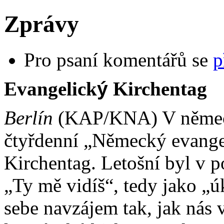
Zprávy
Pro psaní komentářů se
p
Evangelick
ý
Kirchentag
Berlín
(KAP/KNA) V německ
čtyřdenní „Německý evangel
Kirchentag. Letošní byl v p
„Ty mě vidíš“, tedy jako „ú
sebe navzájem tak, jak nás v