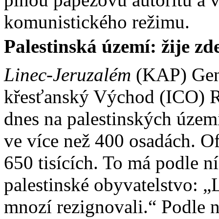
komunistického režimu.
Palestinská území: žije zd
Linec-Jeruzalém
(KAP) Gene
křesťanský Východ (ICO) R
dnes na palestinských územíc
ve více než 400 osadách. Of
650 tisících. To má podle n
palestinské obyvatelstvo: „
mnozí rezignovali.“ Podle