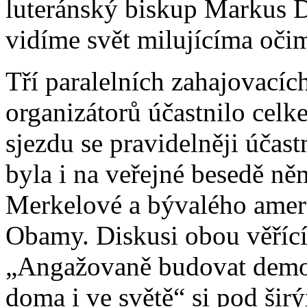
luteránský biskup Markus D
vidíme svět milujícíma oči
Tří paralelních zahajovacíc
organizátorů účastnilo celke
sjezdu se pravidelněji účastn
byla i na veřejné besedě n
Merkelové a bývalého amer
Obamy. Diskusi obou věřící
„Angažovaně budovat demok
doma i ve světě“ si pod ši