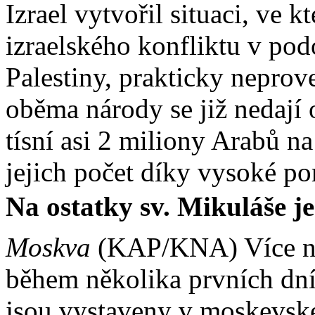
Izrael vytvořil situaci, ve kt
izraelského konfliktu v podo
Palestiny, prakticky neprov
oběma národy se již nedají
tísní asi 2 miliony Arabů n
jejich počet díky vysoké por
Na ostatky sv. Mikuláše j
Moskva
(KAP/KNA) Více než
během několika prvních dní
jsou vystaveny v moskevské 