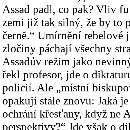
Assad padl, co pak? Vliv fu
zemi již tak silný, že by to
černě.“ Umírnění rebelové j
zločiny páchají všechny stra
Assadův režim jako nevinný,
řekl profesor, jde o diktatu
policií. Ale „místní biskup
opakují stále znovu: Jaká j
ochrání křesťany, když ne 
perspektivy?“ Jde však o di