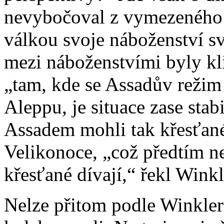
nevybočoval z vymezeného 
válkou svoje náboženství s
mezi náboženstvími byly kli
„tam, kde se Assadův režim 
Aleppu, je situace zase stab
Assadem mohli tak křesťané
Velikonoce, „což předtím ne
křesťané dívají,“ řekl Winkl
Nelze přitom podle Winklera