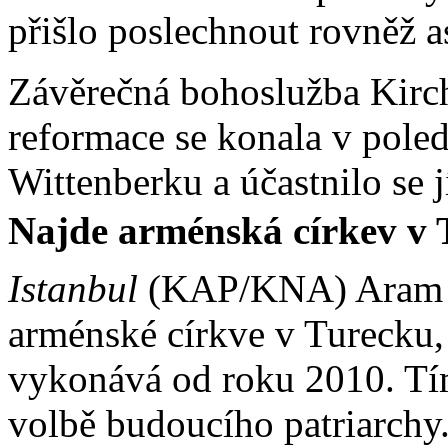
přišlo poslechnout rovněž asi
Závěrečná bohoslužba Kirch
reformace se konala v pole
Wittenberku a účastnilo se jí
Najde arménská církev v 
Istanbul
(KAP/KNA) Aram A
arménské církve v Turecku, 
vykonává od roku 2010. Tím
volbě budoucího patriarchy