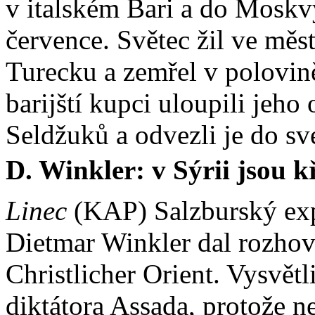
v italském Bari a do Moskv
července. Světec žil ve mě
Turecku a zemřel v polovině
barijští kupci uloupili jeh
Seldžuků a odvezli je do své
D. Winkler: v Sýrii jsou 
Linec
(KAP) Salzburský exp
Dietmar Winkler dal rozhov
Christlicher Orient. Vysvětl
diktátora Assada, protože n