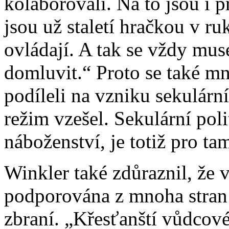
kolaborovali. Na to jsou i 
jsou už staletí hračkou v ru
ovládají. A tak se vždy muse
domluvit.“ Proto se také mn
podíleli na vzniku sekulárn
režim vzešel. Sekulární pol
náboženství, je totiž pro ta
Winkler také zdůraznil, že v
podporována z mnoha stran
zbraní. „Křesťanští vůdcové