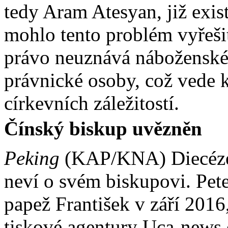
tedy Aram Atesyan, již exi
mohlo tento problém vyřeši
právo neuznává náboženské 
právnické osoby, což vede 
církevních záležitostí.
Čínský biskup uv
ě
zněn
Peking
(KAP/KNA) Diecéze
neví o svém biskupovi. Pet
papež František v září 2016,
tiskové agentury Uca-news o