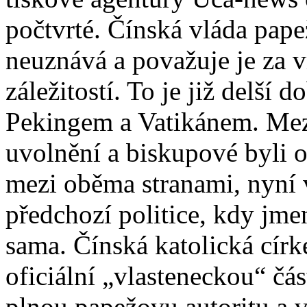
počtvrté. Čínská vláda pap
neuznává a považuje je za 
záležitostí. To je již delš
Pekingem a Vatikánem. Mez
uvolnění a biskupové byli
mezi oběma stranami, nyní v
předchozí politice, kdy jm
sama. Čínská katolická círk
oficiální „vlasteneckou“ čá
plnou papežovu autoritu a 