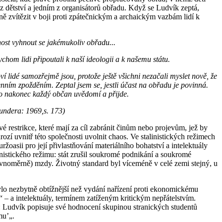
z dětství a jedním z organisátorů obřadu. Když se Ludvík zeptá,
ně zvítězit v boji proti zpátečnickým a archaickým vazbám lidí k
nost vyhnout se jakémukoliv obřadu...
ychom lidi připoutali k naší ideologii a k našemu státu.
oví lidé samozřejmě jsou, protože ještě všichni nezačali myslet nově, že
denním zpožděním. Zeptal jsem se, jestli účast na obřadu je povinná.
to nakonec každý občan uvědomí a přijde.
(Kundera: 1969,s. 173)
 restrikce, které mají za cíl zabránit činům nebo projevům, jež by
ozí uvnitř této společnosti uvolnit chaos. Ve stalinistických režimech
žoasii pro její přivlastňování materiálního bohatství a intelektuály
istického režimu: stát zrušil soukromé podnikání a soukromé
 rovnoměrně) mzdy. Životný standard byl víceméně v celé zemi stejný, u
bylo nezbytně obtížnější než vydání nařízení proti ekonomickému
 – a intelektuály, termínem zatíženým kritickým nepřátelstvím.
i: Ludvík popisuje své hodnocení skupinou stranických studentů
mu’„.