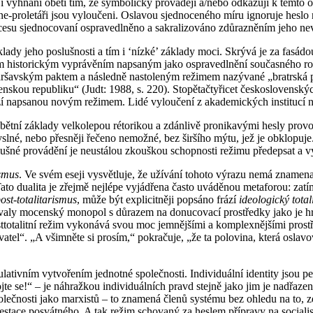
ňují vyhnání obětí tím, že symbolicky provádějí a/nebo odkazují k těm
ne-proletáři jsou vyloučeni. Oslavou sjednoceného míru ignoruje heslo 
rocesu sjednocovaní ospravedlněno a sakralizováno zdůrazněním jeho ne
ady jeho poslušnosti a tím i ‘nízké’ základy moci. Skrývá je za fasádo
ým historickým vyprávěním napsaným jako ospravedlnění současného roz
Varšavským paktem a následně nastoleným režimem nazývané „bratrská 
skou republiku“ (Judt: 1988, s. 220). Stopětačtyřicet československých
rzí napsanou novým režimem. Lidé vyloučení z akademických institucí
 obětní základy velkolepou rétorikou a zdánlivě pronikavými hesly prov
né, nebo přesněji řečeno nemožné, bez širšího mýtu, jež je obklopuje. T
slušné provádění je neustálou zkouškou schopnosti režimu předepsat a
ismus
. Ve svém eseji vysvětluje, že užívání tohoto výrazu nemá znamenat
ato dualita je zřejmě nejlépe vyjádřena často uváděnou metaforou: zatí
ost-totalitarismus
, může být explicitněji popsáno frází
ideologický total
aly mocenský monopol s důrazem na donucovací prostředky jako je hru
sttotalitní režim vykonává svou moc jemnějšími a komplexnějšími prost
atel“. „A všimněte si prosím,“ pokračuje, „že ta polovina, která oslavova
ulativním vytvořením jednotné společnosti. Individuální identity jsou p
e se!“ – je náhražkou individuálních pravd stejně jako jim je nadřazen
polečnosti jako marxistů – to znamená členů systému bez ohledu na to, z
estace posvátného. A tak režim schovaný za heslem přípravy na socialist