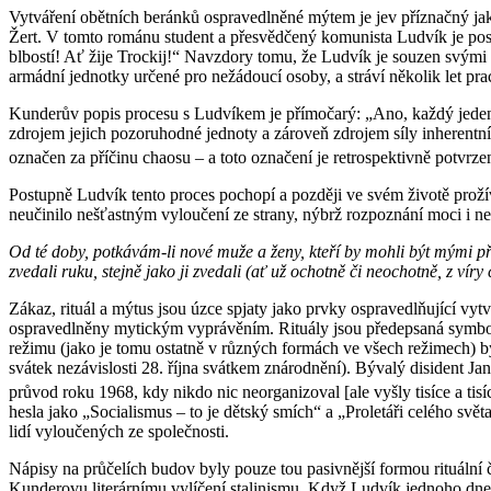
Vytváření obětních beránků ospravedlněné mýtem je jev příznačný jak
Žert. V tomto románu student a přesvědčený komunista Ludvík je post
blbostí! Ať žije Trockij!“ Navzdory tomu, že Ludvík je souzen svými p
armádní jednotky určené pro nežádoucí osoby, a stráví několik let pra
Kunderův popis procesu s Ludvíkem je přímočarý: „Ano, každý jeden z
zdrojem jejich pozoruhodné jednoty a zároveň zdrojem síly inherentní
označen za příčinu chaosu – a toto označení je retrospektivně potvrze
Postupně Ludvík tento proces pochopí a později ve svém životě prož
neučinilo nešťastným vyloučení ze strany, nýbrž rozpoznání moci i ne
Od té doby, potkávám-li nové muže a ženy, kteří by mohli být mými přá
zvedali ruku, stejně jako ji zvedali (ať už ochotně či neochotně, z víry
Zákaz, rituál a mýtus jsou úzce spjaty jako prvky ospravedlňující vyt
ospravedlněny mytickým vyprávěním. Rituály jsou předepsaná symbolic
režimu (jako je tomu ostatně v různých formách ve všech režimech) by
svátek nezávislosti 28. října svátkem znárodnění). Bývalý disident Ja
průvod roku 1968, kdy nikdo nic neorganizoval [ale vyšly tisíce a tisí
hesla jako „Socialismus – to je dětský smích“ a „Proletáři celého svě
lidí vyloučených ze společnosti.
Nápisy na průčelích budov byly pouze tou pasivnější formou rituální
Kunderovu literárnímu vylíčení stalinismu. Když Ludvík jednoho dne p