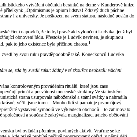
stalinistického vytváření obětních beránků najdeme v Kunderově knize
ké přítelkyni: „Optimismus je opium lidstva! Zdravý duch páchne
strany i z university. Je poškozen na svém statusu, následně poslán do
ské čtení napovídá, že to byl právě akt vyloučení Ludvíka, jenž byl
ožňující obnovení řádu. Přestože je Ludvík nevinen, je skupinou
1
d, pak to jeho existence byla příčinou chaosu.
ětí, zvedl by svou ruku pravděpodobně také. Koneckonců Ludvíka
ám se, zda by zvedli ruku: žádný v té zkoušce neobstál: všichni
ňována kontrolovaným prováděním rituálů, které jsou zase
upevňují primát a posvátnost mocenské struktury.Ve stalinském
nistická strana usurpovala náboženské a státní svátky a nahradila
to krásné, věřili jsme tomu... Mnoho lidí si pamatuje prvomájový
epřetržité vystavení symbolů ve výkladech obchodů – to zahrnovalo
elé společnosti a současně zakrývala marginalizaci a/nebo obětování
lovensku byl ovládán přemírou povinných aktivit. Vraťme se ke
ostela, kde právě probíhá pečlivě propracovaný obřad, v němž děti