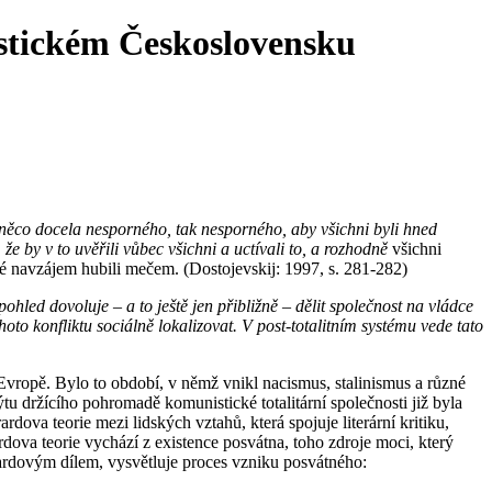
istickém Československu
at něco docela nesporného, tak nesporného, aby všichni byli hned
e by v to uvěřili vůbec všichni a uctívali to, a rozhodně
všichni
idé navzájem hubili mečem. (Dostojevskij: 1997, s. 281-282)
hled dovoluje – a to ještě jen přibližně – dělit společnost na vládce
ohoto konfliktu sociálně lokalizovat. V post-totalitním systému vede tato
Evropě. Bylo to období, v němž vnikl nacismus, stalinismus a různé
ýtu držícího pohromadě komunistické totalitární společnosti již byla
ova teorie mezi lidských vztahů, která spojuje literární kritiku,
dova teorie vychází z existence posvátna, toho zdroje moci, který
rardovým dílem, vysvětluje proces vzniku posvátného: