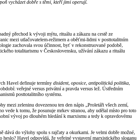
oň vycházet dobře s těmi, kteří jimi operují.
padný přechod k vývoji mýtu, rituálu a zákazu na cestě ze
ranic mezi utlačovatelem-režimem a oběťmi-lidmi v posttotalitním
eologie zachovala svou účinnost, byť v rekonstruované podobě,
tického totalitarismu v Československu, užívání zákazu a rituálu
ých Havel definuje termíny
disident
,
oposice
,
antipolitická politika
,
bdobí: veřejné versus privátní a pravda versus lež. Ústředním
hanismů posttotalitního systému.
ohy mezi zeleninu dovezenou ten den nápis „Proletáři všech zemí,
 ho vede k tomu, že posunuje mrkev stranou, aby udělal místo pro toto
o osobní vývoj po dlouhém hledání k marxismu a tedy k opravdovému
ě dává do výlohy spolu s rajčaty a okurkami. Je velmi dobře možné,
no heslo? Havel odpovídá, že veřejné vystavení marxistického sloganu