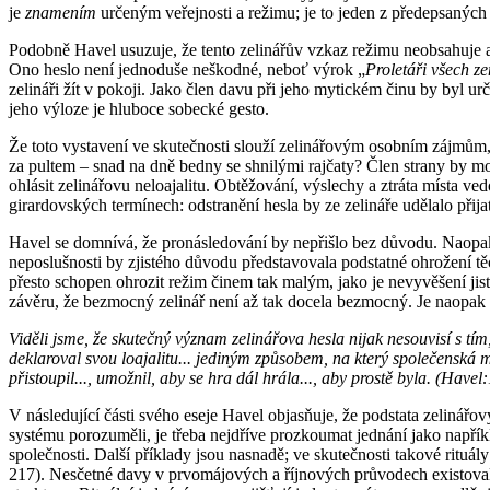
je
znamením
určeným veřejnosti a režimu; je to jeden z předepsaných
Podobně Havel usuzuje, že tento zelinářův vzkaz režimu neobsahuje an
Ono heslo není jednoduše neškodné, neboť výrok „
Proletáři všech ze
zelináři žít v pokoji. Jako člen davu při jeho mytickém činu by byl ur
jeho výloze je hluboce sobecké gesto.
Že toto vystavení ve skutečnosti slouží zelinářovým osobním zájmům, 
za pultem – snad na dně bedny se shnilými rajčaty? Člen strany by mo
ohlásit zelinářovu neloajalitu. Obtěžování, výslechy a ztráta místa 
girardovských termínech: odstranění hesla by ze zelináře udělalo přija
Havel se domnívá, že pronásledování by nepřišlo bez důvodu. Naopak:
neposlušnosti by zjistého důvodu představovala podstatné ohrožení tě
přesto schopen ohrozit režim činem tak malým, jako je nevyvěšení jist
závěru, že bezmocný zelinář není až tak docela bezmocný. Je naopak 
Viděli jsme, že skutečný význam zelinářova hesla nijak nesouvisí s tí
deklaroval svou loajalitu... jediným způsobem, na který společenská moc
přistoupil..., umožnil, aby se hra dál hrála..., aby prostě byla. (Havel
V následující části svého eseje Havel objasňuje, že podstata zelinář
systému porozuměli, je třeba nejdříve prozkoumat jednání jako napřík
společnosti. Další příklady jsou nasnadě; ve skutečnosti takové rituá
217). Nesčetné davy v prvomájových a říjnových průvodech existovaly