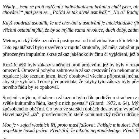
Někdy... jsem se proti nařčení z individualismu bránil a chtěl jsem, a
chovám?“ ptal jsem se. „Pořád se tak divně usmíváš.“„No a? Raduji s
Když soudruzi usoudili, že mé chování a usmívání je intelektuálské (ji
všichni ostatní mýlili, že by se mýlila sama revoluce, duch doby, zatí
Metonymický řetěz označení postupoval od individualismu k intelektu
Toto egalitářství bylo uzavřeno v rigidní struktuře, jež měla zabránit j
přirozeným impulsům skrze zákaz jakéhokoliv činu či vyjádření, jež b
Rozšířenější byly zákazy směřující proti projevům, jež by byly v r
omezení. Omezení pohybu zahrnovala zákaz cestování do nekomunistic
regulace jako seznam jmen, který obsahoval všechna přípustná jména,
aby si je vybírali. Teorie předpovídala, že kdyby tyto zákazy byly pře
nového řádu by se opakoval.
Spojení s mýtem, rituálem a zákazem bylo dále podtrženo strachem z ch
světle kulturního řádu, který z nich povstal“ (Girard: 1972, s. 64). 
způsobeného oběťmi. Co bylo ve starších dobách doslovným vyprávění
Havel nazývá „
lží
“, prostřednictvím které komunistický režim udržuj
Moc je v zajetí vlastních lží, proto musí falšovat. Falšuje minulost. 
respektuje lidská práva. Předstírá, že nikoho nepronásleduje. Předstírá