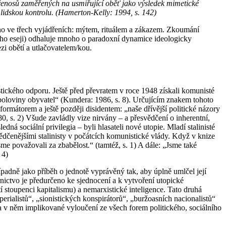
 přenosů zaměřených na usmiřující oběť jako výsledek mimetické
lidskou kontrolu. (Hamerton-Kelly: 1994, s. 142)
áno ve třech vyjádřeních: mýtem, rituálem a zákazem. Zkoumání
jeho eseji) odhaluje mnoho o paradoxní dynamice ideologicky
ezi obětí a utlačovatelem/kou.
tického odporu. Ještě před převratem v roce 1948 získali komunisté
poloviny obyvatel“ (Kundera: 1986, s. 8). Určujícím znakem tohoto
formátorem a ještě později disidentem: „naše dřívější politické názory
0, s. 2) Všude zavládly vize nirvány – a přesvědčení o inherentní,
ná sociální privilegia – byli hlasateli nové utopie. Mladí stalinisté
svědčenějšími stalinisty v počátcích komunistické vlády. Když v knize
sme považovali za zbabělost
.
“ (tamtéž, s. 1) A dále: „Jsme také
 4)
ípadně jako příběh o jednotě vyprávěný tak, aby úplně umlčel její
nictvo je předurčeno ke sjednocení a k vytvoření utopické
tí stoupenci kapitalismu) a nemarxistické inteligence. Tato druhá
perialistů“, „sionistických konspirátorů“, „buržoasních nacionalistů“
 a v něm implikované vyloučení ze všech forem politického, sociálního