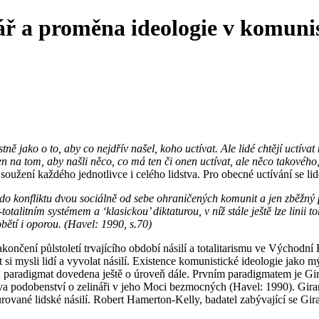
ář a proměna ideologie v komun
tně jako o to, aby co nejdřív našel, koho uctívat. Ale lidé chtějí uctív
na tom, aby našli něco, co má ten či onen uctívat, ale něco takového, ž
soužení každého jednotlivce i celého lidstva. Pro obecné uctívání se l
do konfliktu dvou sociálně od sebe ohraničených komunit a jen zběžný po
totalitním systémem a ‘klasickou’ diktaturou, v níž stále ještě lze linii t
ětí i oporou. (Havel: 1990, s.70)
nčení půlstoletí trvajícího období násilí a totalitarismu ve Východní 
si mysli lidí a vyvolat násilí. Existence komunistické ideologie jako m
paradigmat dovedena ještě o úroveň dále. Prvním paradigmatem je Girard
lova podobenství o zelináři v jeho Moci bezmocných (Havel: 1990). Girar
urované lidské násilí. Robert Hamerton-Kelly, badatel zabývající se Gi