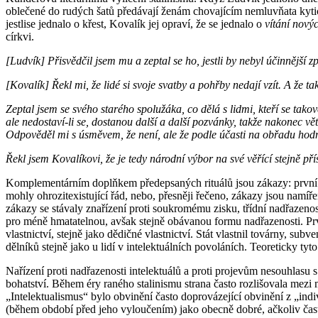
oblečené do rudých šatů předávají ženám chovajícím nemluvňata kytic
jestlise jednalo o křest, Kovalík jej opraví, že se jednalo o
vítání nový
církvi.
[Ludvík] Přisvědčil jsem mu a zeptal se ho, jestli by nebyl účinnější
[Kovalík] Řekl mi, že lidé si svoje svatby a pohřby nedají vzít. A že t
Zeptal jsem se svého starého spolužáka, co dělá s lidmi, kteří se takov
ale nedostaví-li se, dostanou další a další pozvánky, takže nakonec vě
Odpověděl mi s úsměvem, že není, ale že podle účasti na obřadu hodn
Řekl jsem Kovalíkovi, že je tedy národní výbor na své věřící stejně př
Komplementárním doplňkem předepsaných rituálů jsou zákazy: první ide
mohly ohrozitexistující řád, nebo, přesněji řečeno, zákazy jsou namíře
zákazy se stávaly znařízení proti soukromému zisku, třídní nadřazenost
pro méně hmatatelnou, avšak stejně obávanou formu nadřazenosti. Prv
vlastnictví, stejně jako dědičné vlastnictví. Stát vlastnil továrny, 
dělníků stejně jako u lidí v intelektuálních povoláních. Teoreticky tyt
Nařízení proti nadřazenosti intelektuálů a proti projevům nesouhlasu
bohatství. Během éry raného stalinismu strana často rozlišovala mezi
„Intelektualismus“ bylo obvinění často doprovázející obvinění z „in
(během období před jeho vyloučením) jako obecně dobré, ačkoliv čas