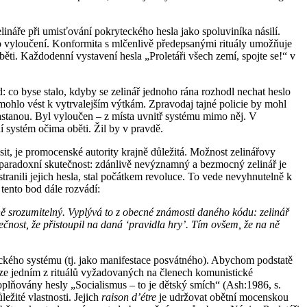
lináře při umisťování pokryteckého hesla jako spoluviníka násilí.
to vyloučení. Konformita s mlčenlivě předepsanými rituály umožňuje
běti. Každodenní vystavení hesla „Proletáři všech zemí, spojte se!“ v
: co byse stalo, kdyby se zelinář jednoho rána rozhodl nechat heslo
mohlo vést k vytrvalejším výtkám. Zpravodaj tajné policie by mohl
nastanou. Byl vyloučen – z místa uvnitř systému mimo něj. V
ní systém očima oběti. Žil by v pravdě.
it, je promocenské autority krajně důležitá. Možnost zelinářovy
o paradoxní skutečnost: zdánlivě nevýznamný a bezmocný zelinář je
tranili jejich hesla, stal počátkem revoluce. To vede nevyhnutelně k
tento bod dále rozvádí:
ecně srozumitelný. Vyplývá to z obecné známosti daného kódu: zelinář
utečnost, že přistoupil na daná ‘pravidla hry’. Tím ovšem, že na ně
tického systému (tj. jako manifestace posvátného). Abychom podstatě
ouze jedním z rituálů vyžadovaných na členech komunistické
 doplňovány hesly „Socialismus – to je dětský smích“ (Ash:1986, s.
žité vlastnosti. Jejich
raison d’étre
je udržovat obětní mocenskou