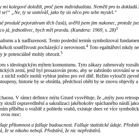
by mi kolegové doložili, proč jsem individualista. Neměli pro to dokladů
e!“ „Ne, ty se usmíváš, jako by sis něco pro sebe myslel.“
né proslulé pejorativum těch časů), uvěřil jsem jim nakonec, protože jse
3
mco já, jednotlivec, bych měl pravdu. (Kundera: 1969, s. 28)
alismu a k nadřazenosti. Tento poslední termín symbolizoval fundamen
4
akékoli soutěživosti pocházející z nerovnosti.
Toto egalitářství nikdy n
5
y je potenciálně mohly ohrozit.
ozporu s ideologickým mýtem komunismu. Tyto zákazy zahrnovaly rozsáh
kých zemí, jenž byl prosazován proto, aby se zabránilo srovnání se s
 z nichž rodiče mohli vybírat jméno pro své dítě. Režim vyloučil zjev
stoupeny, historie by se obrátila, předchozí oběti by se znovu objevily 
aosu. V rámci definice mýtu Girard vysvětluje, že „mýty jsou retrospekti
Mýty slouží ospravedlnění a sakralizaci jakéhokoliv spáchaného násilí ja
m příběhu o vraždě z pohledu vrahů, existuje dnes ve více symbolické
e svou moc:
Falšuje přítomnost a falšuje budoucnost. Falšuje statistické údaje. Před
, že se nikoho nebojí. Předstírá, že nic nepředstírá.