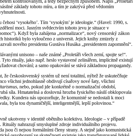
to obětem kontrolovaným, a tedy bezpečným způsobem. Nápis „Proletáři
násilné základy tohoto míru, a tím je zakrývá před vědomím
vyhnutelnosti.
u čehosi ‘vysokého’. Tím ‘vysokým’ je ideologie.“ (Havel: 1990, s.
dělení moci. Jasným svědectvím tohoto jevu je situace v
pomoc“). Když byla zahájena „normalizace“, nový censorský zákon
 historiků bylo vyloučeno z universit. Jejich knihy zmizely z
 nazvali nového presidenta Gustáva Husáka „presidentem zapomnění“.
olávanými unisono – naše známé „Proletáři všech zemí, spojte se!“.
yto rituály, jako např. heslo vystavené zelinářem, implicitně existují
 vyžadovat chování; a samo opakování se stává základnou propagandy.
, že československý systém už není totalitní, nýbrž že uskutečňuje
mco všichni jednohlasně obdivují císařovy nové šaty, všichni
itarismus
, nebo, pokud jde konkrétně o normalizační období,
bá síla. Hmatatelná a doslovná hrozba fysického násilí obklopovala
ředky. Kundera nás upozorňuje, že komunisté se nedostali k moci
la, byla tou dynamičtější, inteligentnější, lepší polovinou.“
evně ukotveny v identitě obětního kolektivu. Ideologie – v případě
. Rituály nahrazují smysluplné zdroje individuálního projevu.
da jsou či nejsou formálními členy strany. A stejně jako komunistická
ické osvobození ve skutečnosti existuje jako transfigurované lidské