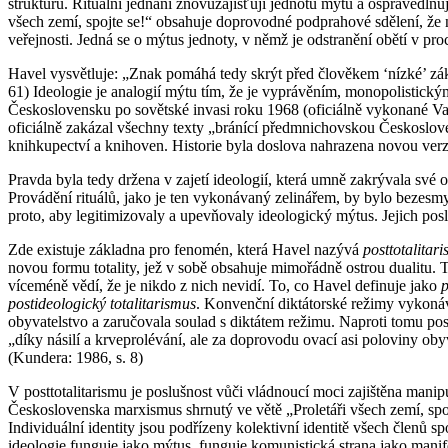
strukturu. Rituální jednání znovuzajišťují jednotu mýtu a ospravedl
všech zemí, spojte se!“ obsahuje doprovodné podprahové sdělení, že 
veřejnosti. Jedná se o mýtus jednoty, v němž je odstranění obětí v p
Havel vysvětluje: „Znak pomáhá tedy skrýt před člověkem ‘nízké’ zákl
61) Ideologie je analogií mýtu tím, že je vyprávěním, monopolistick
Československu po sovětské invasi roku 1968 (oficiálně vykonané 
oficiálně zakázal všechny texty „bránící předmnichovskou Českosloven
knihkupectví a knihoven. Historie byla doslova nahrazena novou ve
Pravda byla tedy držena v zajetí ideologií, která umně zakrývala své
Provádění rituálů, jako je ten vykonávaný zelinářem, by bylo bezesmysl
proto, aby legitimizovaly a upevňovaly ideologický mýtus. Jejich po
Zde existuje základna pro fenomén, která Havel nazývá
posttotalitar
novou formu totality, jež v sobě obsahuje mimořádně ostrou dualitu. T
víceméně vědí, že je nikdo z nich nevidí. To, co Havel definuje jako
p
postideologický totalitarismus
. Konvenční diktátorské režimy vykonáv
obyvatelstvo a zaručovala soulad s diktátem režimu. Naproti tomu po
„díky násilí a krveprolévání, ale za doprovodu ovací asi poloviny obyv
(Kundera: 1986, s. 8)
V posttotalitarismu je poslušnost vůči vládnoucí moci zajištěna manip
Československa marxismus shrnutý ve větě „Proletáři všech zemí, spojt
Individuální identity jsou podřízeny kolektivní identitě všech členů s
ideologie funguje jako mýtus, funguje komunistická strana jako manif