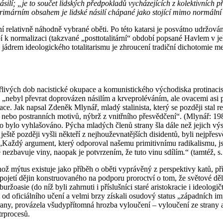
ásilí; „je to součet lidských předpokladů vycházejících z kolektivních
imárním obsahem je lidské násilí chápané jako stojící mimo normální 
ní relativně náhodně vybrané oběti. Po této katarsi je posvátno udržov
bí k normalizaci (takzvané „posttotalitární“ období popsané Havlem v 
e jádrem ideologického totalitarismu je zhroucení tradiční dichotomie m
řlivých dob nacistické okupace a komunistického východiska protinacis
„nebyl převrat doprovázen násilím a krveproléváním, ale ovacemi asi 
e. Jak napsal Zdeněk Mlynář, mladý stalinista, který se později stal re
 nebo postranních motivů, nýbrž z vnitřního přesvědčení“. (Mlynář: 198
o bylo vyhlašováno. Pýcha mladých členů strany šla dále než jejich výsled
ž ještě později vyšli někteří z nejhouževnatějších disidentů, byli nejpře
: „Každý argument, který odporoval našemu primitivnímu radikalismu, j
 nezbavuje viny, naopak je potvrzením, že tuto vinu sdílím
.
“ (tamtéž, s.
ož mýtus existuje jako příběh o oběti vyprávěný z perspektivy katů, př
pojetí dějin konstruovaného na podporu proroctví o tom, že světové děl
žoasie (do níž byli zahrnuti i příslušníci staré aristokracie i ideologič
 od oficiálního učení a velmi brzy získali osudový status „západních im
trany, provázela všudypřítomná hrozba vyloučení – vyloučení ze strany
trprocesů.