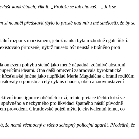
 zvlášť konkrétních; říkali: „Protože se tak chováš.“ „Jak se
m si neuměl představit (bylo to prostě nad míru mé smělosti), že by se
tální rozpor s marxismem, jehož nauka byla rozhodně egalitářská.
eexistovalo přirozeně, nýbrž muselo být neustále bráněno proti
lá omezení pohybu stejně jako méně nápadná, zdánlivě absurdní
oupeřícími ideami. Ona další omezení zahrnovala byrokratické
ně křesťanská jména jako například Maria Magdaléna a bránil rodičům,
a usilovaly o pomstu a celý cyklus chaosu, oběti a znovuustavení
vní transfigurace obětních krizí, reinterpretace těchto krizí ve
ko správného a nezbytného pro likvidaci špatného násilí původně
m provedení. Girardovské pojetí mýtu je ekvivalentní tomu, co
stírá, že nemá všemocný a všeho schopný policejní aparát. Předstírá, že