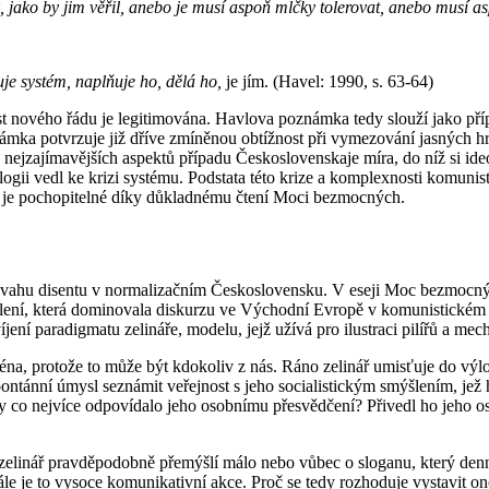
 jako by jim věřil, anebo je musí aspoň mlčky tolerovat, anebo musí asp
rzuje systém, naplňuje ho, dělá ho,
je jím. (Havel: 1990, s. 63-64)
st nového řádu je legitimována. Havlova poznámka tedy slouží jako pří
námka potvrzuje již dříve zmíněnou obtížnost při vymezování jasných h
 nejzajímavějších aspektů případu Československaje míra, do níž si id
logii vedl ke krizi systému. Podstata této krize a komplexnosti komunis
še je pochopitelné díky důkladnému čtení Moci bezmocných.
ropovahu disentu v normalizačním Československu. V eseji Moc bezmocn
ělení, která dominovala diskurzu ve Východní Evropě v komunistickém o
ní paradigmatu zelináře, modelu, jejž užívá pro ilustraci pilířů a mec
éna, protože to může být kdokoliv z nás. Ráno zelinář umisťuje do výl
pontánní úmysl seznámit veřejnost s jeho socialistickým smýšlením, jež
 aby co nejvíce odpovídalo jeho osobnímu přesvědčení? Přivedl ho jeh
zelinář pravděpodobně přemýšlí málo nebo vůbec o sloganu, který denn
ále je to vysoce komunikativní akce. Proč se tedy rozhoduje vystavit o