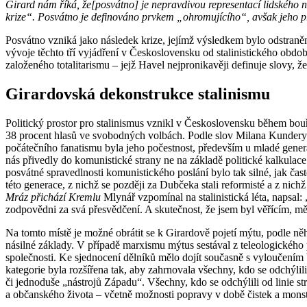
Girard nám říká, že[posvátno] je nepravdivou representací lidského n
krize“. Posvátno je definováno prvkem „ohromujícího“, avšak jeho pr
Posvátno vzniká jako následek krize, jejímž výsledkem bylo odstraně
vývoje těchto tří vyjádření v Československu od stalinistického obdo
založeného totalitarismu – jejž Havel nejpronikavěji definuje slovy, ž
Girardovská dekonstrukce stalinismu
Politický prostor pro stalinismus vznikl v Československu během bou
38 procent hlasů ve svobodných volbách. Podle slov Milana Kundery 
počátečního fanatismu byla jeho počestnost, především u mladé generac
nás přivedly do komunistické strany ne na základě politické kalkulace
posvátné spravedlnosti komunistického poslání bylo tak silné, jak čast
této generace, z nichž se později za Dubčeka stali reformisté a z nich
Mráz přichází Kremlu
Mlynář vzpomínal na stalinistická léta, napsal
zodpovědni za svá přesvědčení. A skutečnost, že jsem byl věřícím, mě
Na tomto místě je možné obrátit se k Girardově pojetí mýtu, podle něh
násilné základy. V případě marxismu mýtus sestával z teleologického 
společnosti. Ke sjednocení dělníků mělo dojít současně s vyloučením bur
kategorie byla rozšířena tak, aby zahrnovala všechny, kdo se odchýlili
či jednoduše „nástrojů Západu“. Všechny, kdo se odchýlili od linie s
a občanského života – včetně možnosti popravy v době čistek a mons