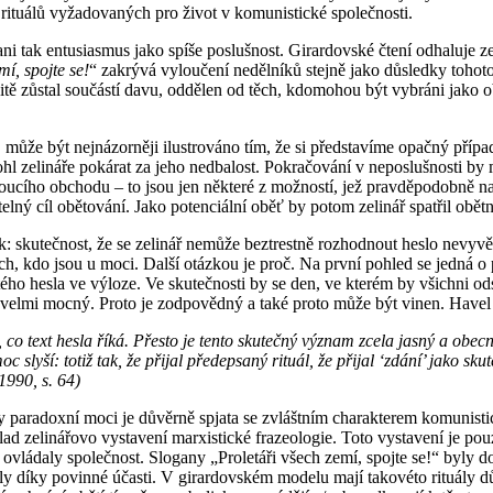
 rituálů vyžadovaných pro život v komunistické společnosti.
i tak entusiasmus jako spíše poslušnost. Girardovské čtení odhaluje ze
mí, spojte se!
“ zakrývá vyloučení nedělníků stejně jako důsledky toho
čitě zůstal součástí davu, oddělen od těch, kdomohou být vybráni jako o
může být nejnázorněji ilustrováno tím, že si představíme opačný případ
hl zelináře pokárat za jeho nedbalost. Pokračování v neposlušnosti by 
vedoucího obchodu – to jsou jen některé z možností, jež pravděpodobně 
telný cíl obětování. Jako potenciální oběť by potom zelinář spatřil obět
 skutečnost, že se zelinář nemůže beztrestně rozhodnout heslo nevyvěs
ch, kdo jsou u moci. Další otázkou je proč. Na první pohled se jedná 
ého hesla ve výloze. Ve skutečnosti by se den, ve kterém by všichni ods
velmi mocný. Proto je zodpovědný a také proto může být vinen. Havel 
m, co text hesla říká. Přesto je tento skutečný význam zcela jasný a ob
 slyší: totiž tak, že přijal předepsaný rituál, že přijal ‘zdání’ jako sk
:1990, s. 64)
ovy paradoxní moci je důvěrně spjata se zvláštním charakterem komunis
lad zelinářovo vystavení marxistické frazeologie. Toto vystavení je p
ly ovládaly společnost. Slogany „Proletáři všech zemí, spojte se!“ byly
 díky povinné účasti. V girardovském modelu mají takovéto rituály důle