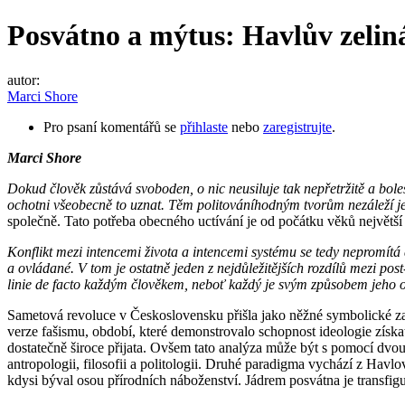
Posvátno a mýtus: Havlův zelin
autor:
Marci Shore
Pro psaní komentářů se
přihlaste
nebo
zaregistrujte
.
Marci Shore
Dokud člověk zůstává svoboden, o nic neusiluje tak nepřetržitě a boles
ochotni všeobecně to uznat. Těm politováníhodným tvorům nezáleží jen 
společně. Tato potřeba obecného uctívání je od počátku věků největší 
Konflikt mezi intencemi života a intencemi systému se tedy nepromítá 
a ovládané. V tom je ostatně jeden z nejdůležitějších rozdílů mezi post-
linie de facto každým člověkem, neboť každý je svým způsobem jeho ob
Sametová revoluce v Československu přišla jako něžné symbolické zako
verze fašismu, období, které demonstrovalo schopnost ideologie získat 
dostatečně široce přijata. Ovšem tato analýza může být s pomocí dvou 
antropologii, filosofii a politologii. Druhé paradigma vychází z Hav
kdysi býval osou přírodních náboženství. Jádrem posvátna je transfig