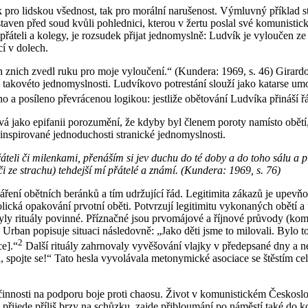
 pro lidskou všednost, tak pro morální narušenost. Výmluvný příklad 
aven před soud kvůli pohlednici, kterou v žertu poslal své komunistic
řáteli a kolegy, je rozsudek přijat jednomyslně: Ludvík je vyloučen ze 
cí v dolech.
nich zvedl ruku pro moje vyloučení.“ (Kundera: 1969, s. 46) Girardov
 takovéto jednomyslnosti. Ludvíkovo potrestání slouží jako katarse um
no a posíleno převrácenou logikou: jestliže obětování Ludvíka přináší řá
ívá jako epifanii porozumění, že kdyby byl členem poroty namísto ob
inspirované jednoduchosti stranické jednomyslnosti.
teli či milenkami, přenáším si jev duchu do té doby a do toho sálu a pt
 či ze strachu) tehdejší mí přátelé a známí. (Kundera: 1969, s. 76)
váření obětních beránků a tím udržující řád. Legitimita zákazů je upev
ká opakování prvotní oběti. Potvrzují legitimitu vykonaných obětí a 
ly rituály povinné. Příznačné jsou prvomájové a říjnové průvody (komu
n Urban popisuje situaci následovně: „Jako děti jsme to milovali. Bylo 
2
ce].“
Další rituály zahrnovaly vyvěšování vlajky v předepsané dny a n
ta, spojte se!“ Tato hesla vyvolávala metonymické asociace se štěstím c
 činnosti na podporu boje proti chaosu. Život v komunistickém Českos
řijede příliš brzy na schůzku, zajde přibloumání po náměstí také do k