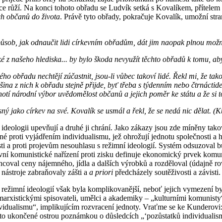
e růží. Na konci tohoto obřadu se Ludvík setká s Kovalíkem, přítelem 
ch občanů do života
. Právě tyto obřady, pokračuje Kovalík, umožní stra
 způsob, jak odnaučit lidi církevním obřadům, dát jim naopak plnou mož
aké z našeho hlediska... by bylo škoda nevyužít těchto obřadů k tomu, ab
ého obřadu nechtějí zúčastnit, jsou-li vůbec takoví lidé. Řekl mi, že tak
tšina z nich k obřadu stejně přijde, byť třeba s týdenním nebo čtrnácti
otí národní výbor uvědomělost občanů a jejich poměr ke státu a že si 
ísný jako církev na své. Kovalík se usmál a řekl, že se nedá nic dělat. 
ologii upevňují a druhé ji chrání. Jako zákazy jsou zde míněny takové
né proti vyjádřením individualismu, jež ohrožují jednotu společnosti a hr
i a proti projevům nesouhlasu s režimní ideologií. Systém odsuzoval bur
ní komunistické nařízení proti zisku definuje ekonomický prvek komun
subvencoval ceny nájemného, jídla a dalších výrobků a rozděloval (údajně
o nástroje zabraňovaly zášti a
a priori
předcházely soutěživosti a závisti.
 s režimní ideologií však byla komplikovanější, neboť jejich vymezení 
 marxistickými spisovateli, umělci a akademiky – „kulturními komunisty“
dividualismu“, implikujícím rozvracení jednoty. Vraťme se ke Kunderov
to ukončené ostrou poznámkou o důsledcích „‘pozůstatků individualis