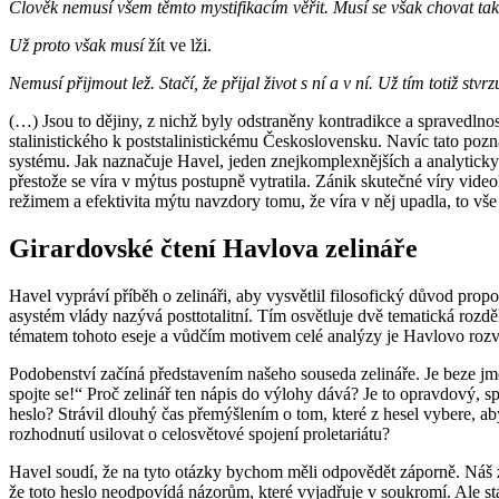
Člověk nemusí všem těmto mystifikacím věřit. Musí se však chovat tak,
Už proto však musí
žít ve lži.
Nemusí přijmout lež. Stačí, že přijal život s ní a v ní. Už tím totiž stv
(…) Jsou to dějiny, z nichž byly odstraněny kontradikce a spravedlno
stalinistického k poststalinistickému Československu. Navíc tato poz
systému. Jak naznačuje Havel, jeden znejkomplexnějších a analyticky
přestože se víra v mýtus postupně vytratila. Zánik skutečné víry video
režimem a efektivita mýtu navzdory tomu, že víra v něj upadla, to v
Girardovské čtení Havlova zelináře
Havel vypráví příběh o zelináři, aby vysvětlil filosofický důvod p
asystém vlády nazývá posttotalitní. Tím osvětluje dvě tematická rozd
tématem tohoto eseje a vůdčím motivem celé analýzy je Havlovo rozvíje
Podobenství začíná představením našeho souseda zelináře. Je beze jm
spojte se!“ Proč zelinář ten nápis do výlohy dává? Je to opravdový, s
heslo? Strávil dlouhý čas přemýšlením o tom, které z hesel vybere,
rozhodnutí usilovat o celosvětové spojení proletariátu?
Havel soudí, že na tyto otázky bychom měli odpovědět záporně. Náš 
že toto heslo neodpovídá názorům, které vyjadřuje v soukromí. Ale st