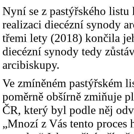
Nyní se z pastýřského listu
realizaci diecézní synody a
třemi lety (2018) končila j
diecézní synody tedy zůstáv
arcibiskupy.
Ve zmíněném pastýřském li
poměrně obšírně zmiňuje pl
ČR, který byl podle něj o
„Mnozí z Vás tento proces ho