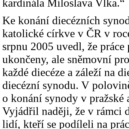
kardinála Miloslava Vlka.“
Ke konání diecézních synod
katolické církve v ČR v ro
srpnu 2005 uvedl, že práce
ukončeny, ale sněmovní proc
každé diecéze a záleží na d
diecézní synodu. V polovin
o konání synody v pražské a
Vyjádřil naději, že v rámci 
lidí, kteří se podíleli na p