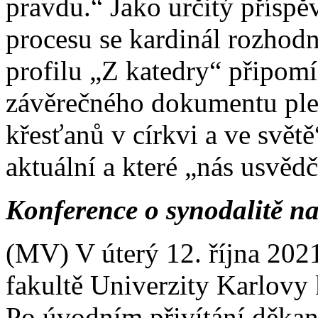
pravdu.“ Jako určitý přísp
procesu se kardinál rozho
profilu „Z katedry“ připom
závěrečného dokumentu ple
křesťanů v církvi a ve svět
aktuální a které „nás usvědč
Konference o synodalitě 
(MV) V úterý 12. října 2021
fakultě Univerzity Karlovy 
Po úvodním přivítání děk