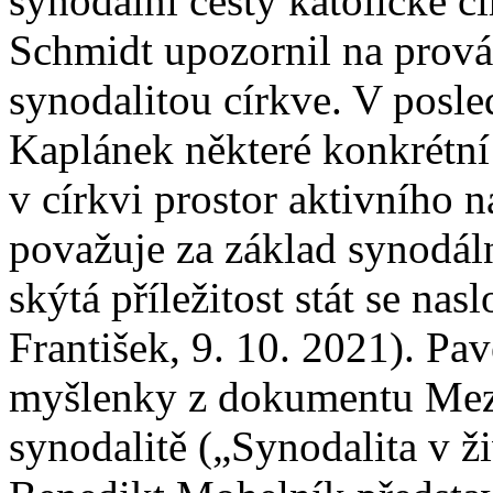
synodální cesty katolické 
Schmidt upozornil na prováz
synodalitou církve. V posl
Kaplánek některé konkrétní 
v církvi prostor aktivního 
považuje za základ synodál
skýtá příležitost stát se nas
František, 9. 10. 2021). Pa
myšlenky z dokumentu Mezi
synodalitě („Synodalita v ži