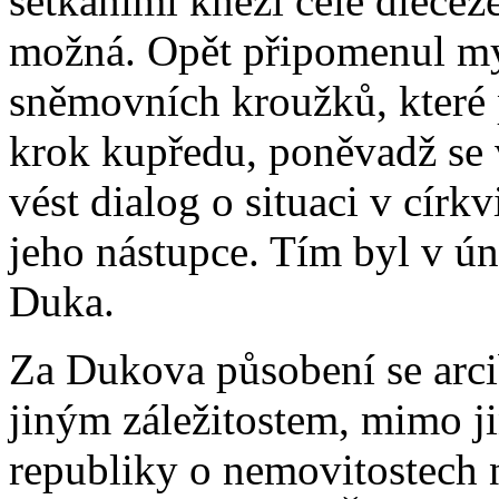
setkáními kněží celé diecéze
možná. Opět připomenul my
sněmovních kroužků, které 
krok kupředu, poněvadž se v
vést dialog o situaci v círk
jeho nástupce. Tím byl v 
Duka.
Za Dukova působení se arci
jiným záležitostem, mimo ji
republiky o nemovitostech 