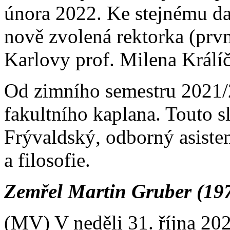
února 2022. Ke stejnému da
nově zvolená rektorka (prvn
Karlovy prof. Milena Králí
Od zimního semestru 202
fakultního kaplana. Touto s
Frývaldský, odborný asisten
a filosofie.
Zemřel Martin Gruber (19
(MV) V neděli 31. října 20