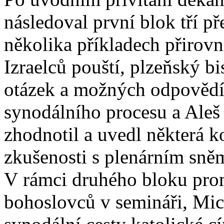
následoval první blok tří p
několika příkladech přirovn
Izraelců pouští, plzeňský b
otázek a možných odpovědí 
synodálního procesu a Aleš
zhodnotil a uvedl některá k
zkušenosti s plenárním sně
V rámci druhého bloku prom
bohoslovců v semináři, Mic