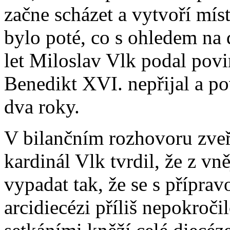
začne scházet a vytvoří míst
bylo poté, co s ohledem na
let Miloslav Vlk podal povi
Benedikt XVI. nepřijal a pov
dva roky.
V bilančním rozhovoru zve
kardinál Vlk tvrdil, že z vn
vypadat tak, že se s přípra
arcidiecézi příliš nepokroči