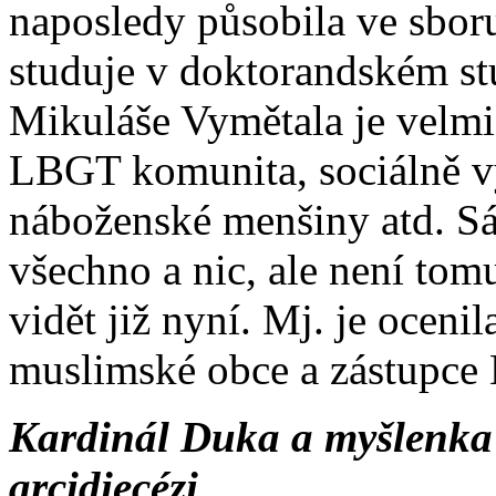
naposledy působila ve sbo
studuje v doktorandském st
Mikuláše Vymětala je velmi
LBGT komunita, sociálně v
náboženské menšiny atd. Sá
všechno a nic, ale není tom
vidět již nyní. Mj. je oceni
muslimské obce a zástupce
Kardinál Duka a myšlenka 
arcidiecézi