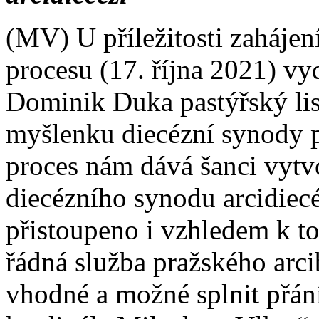
(MV) U příležitosti zahájen
procesu (17. října 2021) vy
Dominik Duka pastýřský lis
myšlenku diecézní synody p
proces nám dává šanci vytvo
diecézního synodu arcidiec
přistoupeno i vzhledem k t
řádná služba pražského arc
vhodné a možné splnit přá