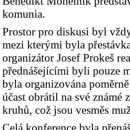
Benedikt Mohelník představ
komunia.
Prostor pro diskusi byl vžd
mezi kterými byla přestávka
organizátor Josef Prokeš re
přednášejícími byli pouze m
byla organizována poměrně 
účast obrátil na své známé 
kruhů, což jsou vesměs muž
Celá konference byla přenáš