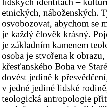
lidských identitách – kultu
etnických, náboženských. 
osvobozovat, abychom se mi
je každý člověk krásný. Poje
je základním kamenem teolo
osoba je stvořena k obrazu
křesťanského Boha ve Star
dovést jedině k přesvědčení, 
v jedné jediné lidské rodině
teologická antropologie př