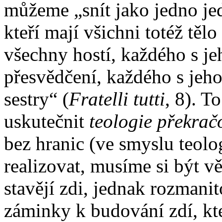
můžeme „snít jako jedno jed
kteří mají všichni totéž tělo
všechny hostí, každého s j
přesvědčení, každého s jeho
sestry“ (
Fratelli tutti
, 8). To
uskutečnit
teologie překrač
bez hranic (ve smyslu teol
realizovat, musíme si být v
stavějí zdi, jednak rozmani
záminky k budování zdí, k