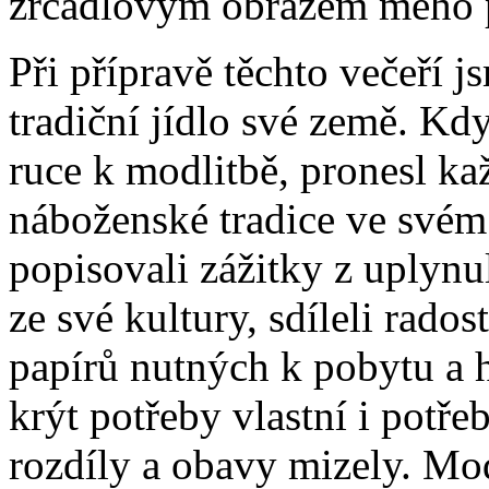
zrcadlovým obrazem mého p
Při přípravě těchto večeří j
tradiční jídlo své země. Kdy
ruce k modlitbě, pronesl ka
náboženské tradice ve svém 
popisovali zážitky z uplynu
ze své kultury, sdíleli rados
papírů nutných k pobytu a 
krýt potřeby vlastní i potř
rozdíly a obavy mizely. Mo