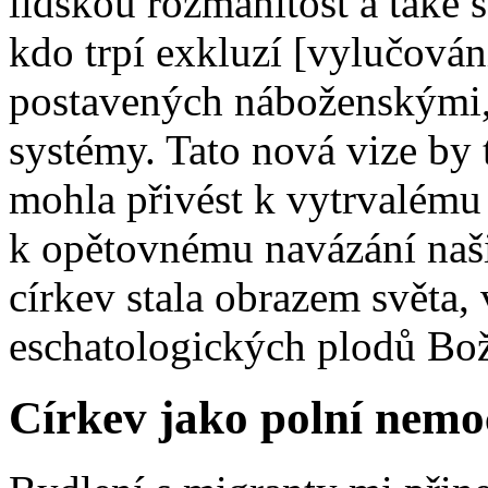
lidskou rozmanitost a také 
kdo trpí exkluzí [vylučován
postavených náboženskými,
systémy. Tato nová vize by 
mohla přivést k vytrvalému
k opětovnému navázání naši
církev stala obrazem světa,
eschatologických plodů Bož
Církev jako polní nemo