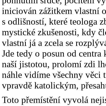
pohnutím srdce, pocitem vy
iniciován zážitkem vlastní 
s odlišností, které teologa z
mystické zkušenosti, kdy čl
vlastní já a zcela se rozplý
Jde tedy o posun od centra 
naší jistotou, prolomí zdi l
náhle vidíme všechny věci t
vpravdě katolickým, přesah
Toto přemístění vyvolá nejis