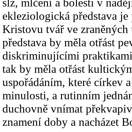
slz, mlčení a bolesti v nadě
ekleziologická představa je
Kristovu tvář ve zraněných 
představa by měla otřást p
diskriminujícími praktikami
tak by měla otřást kultick
uspořádáním, které církev a 
minulosti, a rutinním jedná
duchovně vnímat překvapivé
znamení doby a nacházet B