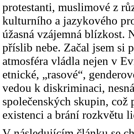
protestanti, muslimové z rů
kulturního a jazykového pro
úžasná vzájemná blízkost. 
příslib nebe. Začal jsem si
atmosféra vládla nejen v Ev
etnické, „rasové“, genderov
vedou k diskriminaci, nesná
společenských skupin, což 
existenci a brání rozkvětu li
V následujícím článku se ch