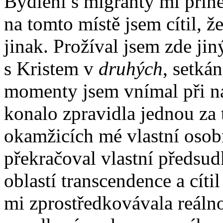
Bydlení s migranty mi přine
na tomto místě jsem cítil, 
jinak. Prožíval jsem zde ji
s Kristem v
druhých
, setká
momenty jsem vnímal při na
konalo zpravidla jednou za
okamžicích mé vlastní osobn
překračoval vlastní předsudk
oblastí transcendence a cíti
mi zprostředkovávala reáln