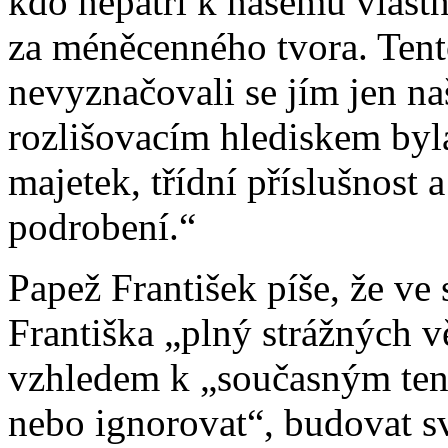
kdo nepatří k našemu vlastn
za méněcenného tvora. Tento
nevyznačovali se jím jen na
rozlišovacím hlediskem byla
majetek, třídní příslušnost
podrobení.“
Papež František píše, že ve s
Františka „plný strážných 
vzhledem k „současným ten
nebo ignorovat“, budovat sv