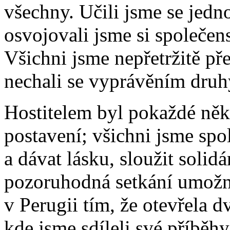
všechny. Učili jsme se jedno
osvojovali jsme si společen
Všichni jsme nepřetržitě pře
nechali se vyprávěním dru
Hostitelem byl pokaždé něk
postavení; všichni jsme spol
a dávat lásku, sloužit solid
pozoruhodná setkání umožni
v Perugii tím, že otevřela 
kde jsme sdíleli své příběhy