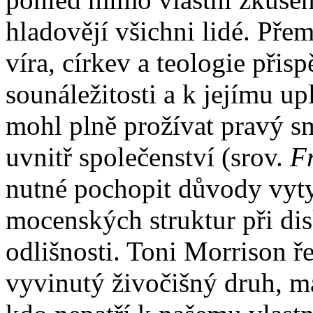
hladovějí všichni lidé. Př
víra, církev a teologie přis
sounáležitosti a k jejímu u
mohl plně prožívat pravý sm
uvnitř společenství (srov.
Fr
nutné pochopit důvody vyty
mocenských struktur při disk
odlišnosti. Toni Morrison ř
vyvinutý živočišný druh, 