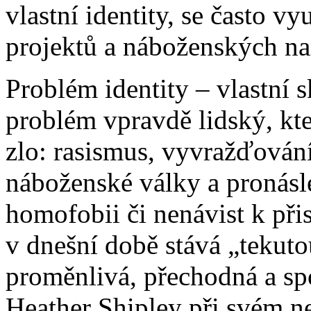
vlastní identity, se často v
projektů a náboženských na
Problém identity – vlastní s
problém vpravdě lidský, kte
zlo: rasismus, vyvražďován
náboženské války a pronásl
homofobii či nenávist k při
v dnešní době stává „tekut
proměnlivá, přechodná a s
Heather Shipley při svém 