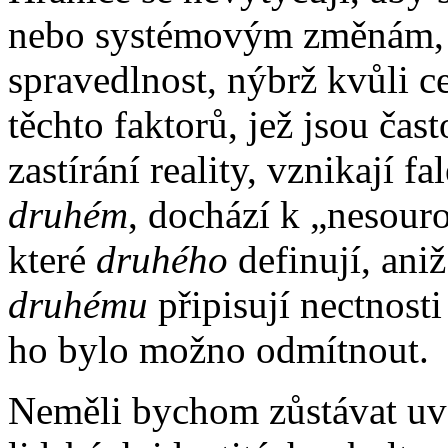
nebo systémovým změnám, na
spravedlnost, nýbrž kvůli c
těchto faktorů, jež jsou ča
zastírání reality, vznikají f
druhém
, dochází k „nesour
které
druhého
definují, ani
druhému
připisují nectnost
ho bylo možno odmítnout.
Neměli bychom zůstávat uv