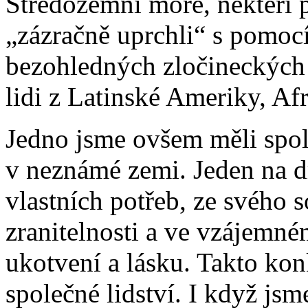
Středozemní moře, někteří p
„zázračně uprchli“ s pomocí
bezohledných zločineckých s
lidi z Latinské Ameriky, A
Jedno jsme ovšem měli spole
v neznámé zemi. Jeden na d
vlastních potřeb, ze svého 
zranitelnosti a ve vzájemné
ukotvení a lásku. Takto ko
společné lidství. I když jsme