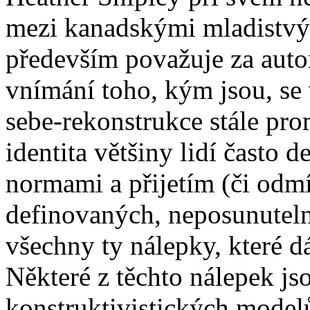
mezi kanadskými mladistvými
především považuje za autory
vnímání toho, kým jsou, se 
sebe-rekonstrukce stále pro
identita většiny lidí často
normami a přijetím (či odmí
definovaných, neposunuteln
všechny ty nálepky, které d
Některé z těchto nálepek js
konstruktivistických modelů