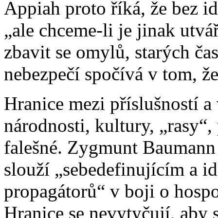
Appiah proto říká, že bez id
„ale chceme-li je jinak utvá
zbavit se omylů, starých čast
nebezpečí spočívá v tom, že 
Hranice mezi příslušností 
národnosti, kultury, „rasy“, 
falešné. Zygmunt Baumann t
slouží „sebedefinujícím a 
propagátorů“ v boji o hosp
Hranice se nevytyčují, aby