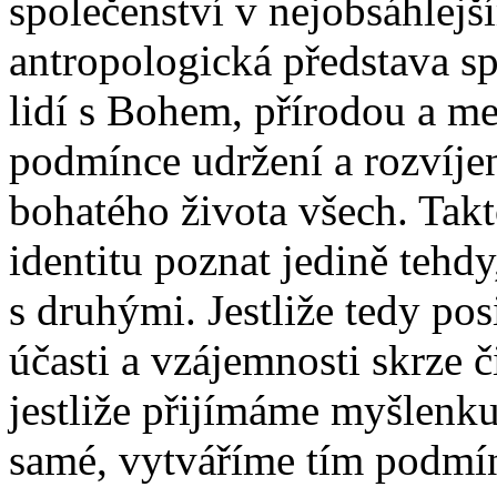
společenství v nejobsáhlejš
antropologická představa sp
lidí s Bohem, přírodou a m
podmínce udržení a rozvíjen
bohatého života všech. Tak
identitu poznat jedině tehdy,
s druhými. Jestliže tedy po
účasti a vzájemnosti skrze č
jestliže přijímáme myšlenku
samé, vytváříme tím podmín