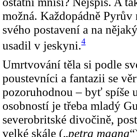
ostatní mniši? Nejspíš. A ta
možná. Každopádně Pyrův n
svého postavení a na nějaký
4
usadil v jeskyni.
Umrtvování těla si podle s
poustevníci a fantazii se v
pozoruhodnou – byť spíše 
osobností je třeba mladý Gu
severobritské divočině, post
velké skále („
petra magna
“