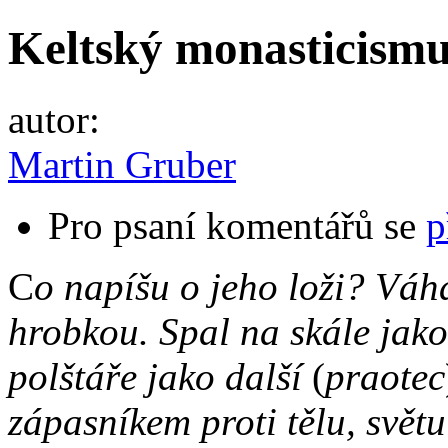
Keltský monasticismus
autor:
Martin Gruber
Pro psaní komentářů se
p
C
o napíšu o jeho loži? Váh
hrobkou. Spal na skále jak
polštáře jako další
(
praotec
zápasníkem proti tělu, svět