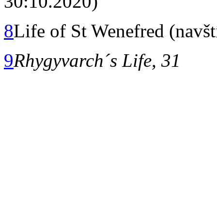
30:10.2020)
8
Life of St Wenefred (navš
9
Rhygyvarch´s Life, 31