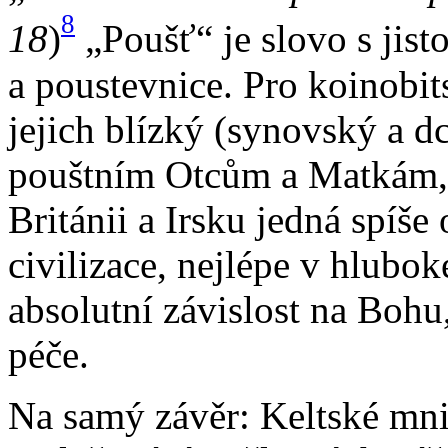
8
18
)
„Poušť“ je slovo s jist
a poustevnice. Pro koinobi
jejich blízký (synovský a d
pouštním Otcům a Matkám, i
Británii a Irsku jedná spíše
civilizace, nejlépe v hlubok
absolutní závislost na Bohu
péče.
Na samý závěr: Keltské mni