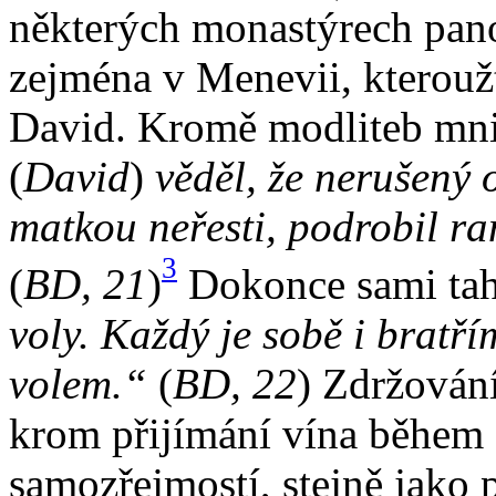
některých monastýrech panov
zejména v Menevii, kterouž
David. Kromě modliteb mniš
(
David
)
věděl, že nerušený 
matkou neřesti, podrobil 
3
(
BD,
21
)
Dokonce sami taha
voly. Každý je sobě i bratří
volem.“
(
BD, 22
) Zdržován
krom přijímání vína během e
samozřejmostí, stejně jako 