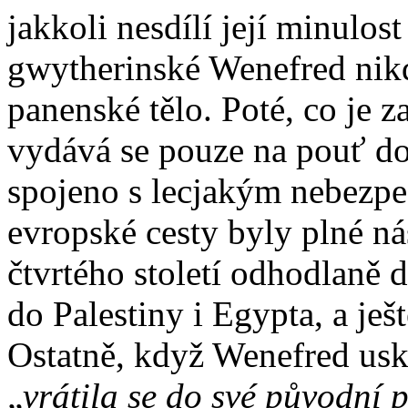
jakkoli nesdílí její minulost
gwytherinské Wenefred nikd
panenské tělo. Poté, co je 
vydává se pouze na pouť do
spojeno s lecjakým nebezpeč
evropské cesty byly plné ná
čtvrtého století odhodlaně 
do Palestiny i Egypta, a ješt
Ostatně, když Wenefred usku
„
vrátila se
do své původní p