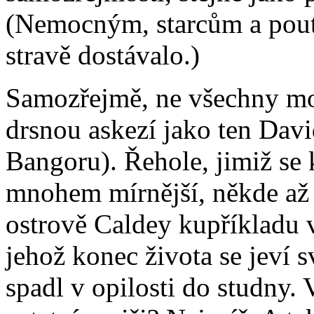
(Nemocným, starcům a pout
stravě dostávalo.)
Samozřejmě, ne všechny mo
drsnou askezí jako ten Dav
Bangoru). Řehole, jimiž se 
mnohem mírnější, někde až
ostrově Caldey kupříkladu ve
jehož konec života se jeví 
spadl v opilosti do studny.