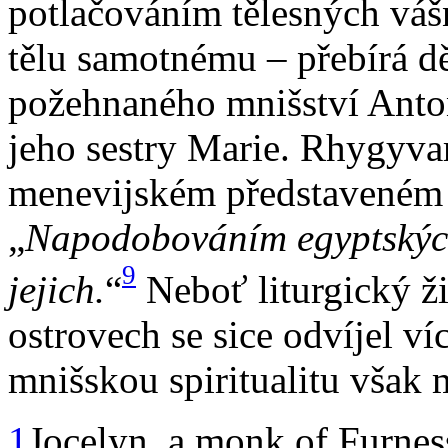
potlačováním tělesných vášn
tělu samotnému – přebírá d
požehnaného mnišství Anto
jeho sestry Marie. Rhygyva
menevijském představeném 
„
Napodobováním egyptských
9
jejich.
“
Neboť liturgický ži
ostrovech se sice odvíjel v
mnišskou spiritualitu však
1
Jocelyn, a monk of Furnes