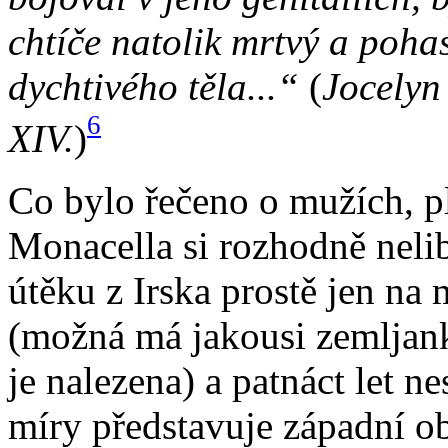
chtíče natolik mrtvý a poha
dychtivého těla...“
(
Jocelyn
6
XIV.
)
Co bylo řečeno o mužích, pl
Monacella si rozhodně neli
útěku z Irska prostě jen na
(možná má jakousi zemljan
je nalezena) a patnáct let ne
míry představuje západní o