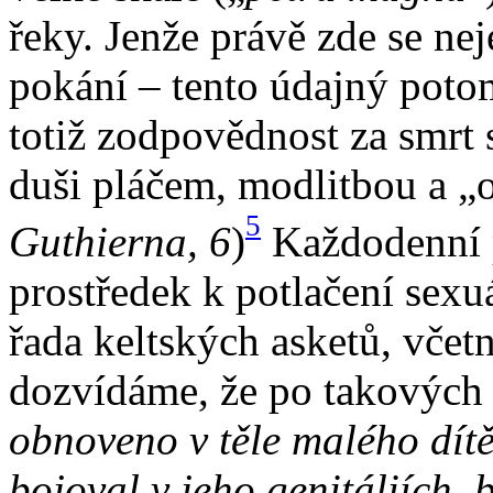
řeky. Jenže právě zde se ne
pokání – tento údajný poto
totiž zodpovědnost za smrt 
duši pláčem, modlitbou a „
5
Guthierna, 6
)
Každodenní p
prostředek k potlačení sexu
řada keltských asketů, včet
dozvídáme, že po takových 
obnoveno v těle malého dítě
bojoval v jeho genitáliích,