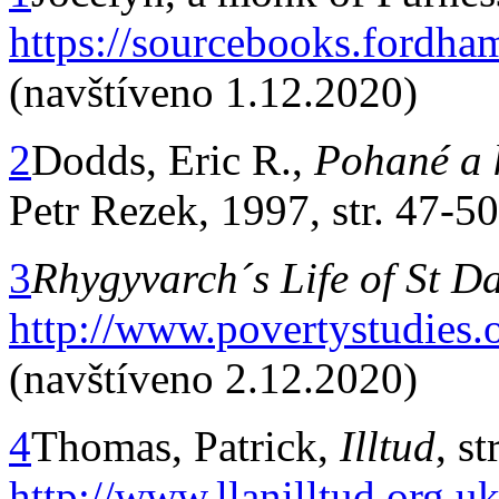
https://sourcebooks.fordham
(navštíveno 1.12.2020)
2
Dodds, Eric R.,
Pohané a k
Petr Rezek, 1997, str. 47-50
3
Rhygyvarch´s Life of St Da
http://www.povertystudie
(navštíveno 2.12.2020)
4
Thomas, Patrick,
Illtud
, st
http://www.llanilltud.org.u