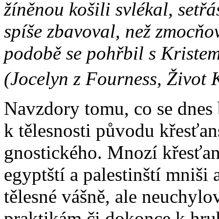
žíněnou košili svlékal, setř
spíše zbavoval, než zmocňov
podobě se pohřbil s Kristem
(Jocelyn z Fourness, Život 
Navzdory tomu, co se dnes 
k tělesnosti původu křesťa
gnostického. Mnozí křesťané
egyptští a palestinští mniš
tělesné vášně, ale neuchyl
praktikám či dokonce k hrub