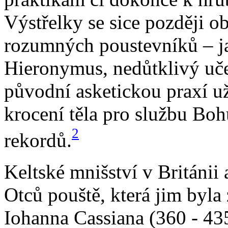
Výstřelky se sice později 
rozumných poustevníků – j
Hieronymus, nedůtklivý učen
původní asketickou praxí už
krocení těla pro službu Boh
2
rekordů.
Keltské mnišství v Británii 
Otců pouště, která jim byla
Iohanna Cassiana (360 - 435