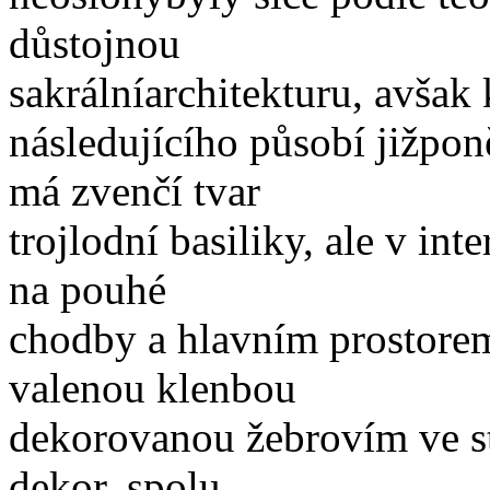
důstojnou
sakrálníarchitekturu, avšak 
následujícího působí jižpo
má zvenčí tvar
trojlodní basiliky, ale v in
na pouhé
chodby a hlavním prostorem
valenou klenbou
dekorovanou žebrovím ve st
dekor, spolu