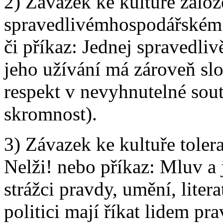
2) Závazek ke kultuře založe
spravedlivémhospodářském 
či příkaz: Jednej spravedlivě
jeho užívání má zároveň sl
respekt v nevyhnutelné sout
skromnost).
3) Závazek ke kultuře tolera
Nelži! nebo příkaz: Mluv a
strážci pravdy, umění, liter
politici mají říkat lidem pr