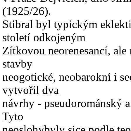
(1925/26).
Stibral byl typickým eklek
století odkojeným
Zítkovou neorenesancí, ale 
stavby
neogotické, neobarokní i se
vytvořil dva
návrhy - pseudorománský a p
Tyto
neoslohybyly sice podle teor