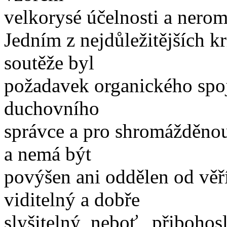
velkorysé účelnosti a nerom
Jedním z nejdůležitějších k
soutěže byl
požadavek organického spoj
duchovního
správce a pro shromážděnou 
a nemá být
povýšen ani oddělen od věř
viditelný a dobře
slyšitelný, neboť „přiboho