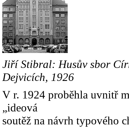
Jiří Stibral: Husův sbor Cí
Dejvicích, 1926
V r. 1924 proběhla uvnitř 
„ideová
soutěž na návrh typového c