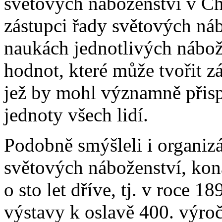
světových náboženství v Ch
zástupci řady světových náb
naukách jednotlivých nábože
hodnot, které může tvořit z
jež by mohl významně přisp
jednoty všech lidí.
Podobně smýšleli i organiz
světových náboženství, ko
o sto let dříve, tj. v roce
výstavy k oslavě 400. výro