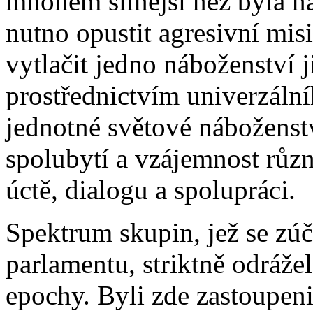
mnohem silnější než byla na
nutno opustit agresivní mis
vytlačit jedno náboženství 
prostřednictvím univerzální
jednotné světové náboženstv
spolubytí a vzájemnost růz
úctě, dialogu a spolupráci.
Spektrum skupin, jež se zú
parlamentu, striktně odráž
epochy. Byli zde zastoupeni