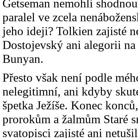
Getseman nemohli shodnout
paralel ve zcela nenábožens
jeho ideji? Tolkien zajisté 
Dostojevský ani alegorii na
Bunyan.
Přesto však není podle méh
nelegitimní, ani kdyby sku
špetka Ježíše. Konec konců,
prorokům a žalmům Staré s
svatopisci zajisté ani netu