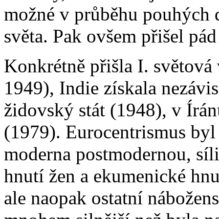
možné v průběhu pouhých de
světa. Pak ovšem přišel pá
Konkrétně přišla I. světová
1949), Indie získala nezávis
židovský stát (1948), v Írá
(1979). Eurocentrismus byl
moderna postmodernou, síli
hnutí žen a ekumenické hnut
ale naopak ostatní náboženst