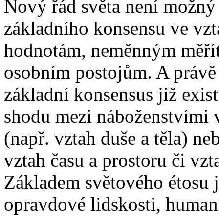
Nový řád světa není možný 
základního konsensu ve vzt
hodnotám, neměnným měřít
osobním postojům. A právě
základní konsensus již exist
shodu mezi náboženstvími v
(např. vztah duše a těla) ne
vztah času a prostoru či vzt
Základem světového étosu j
opravdové lidskosti, humani