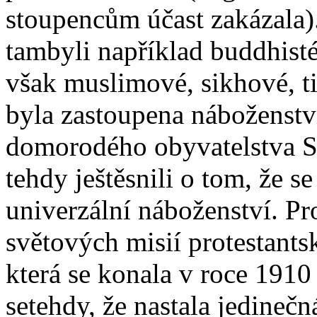
stoupencům účast zakázala)
tambyli například buddhisté,
však muslimové, sikhové, ti
byla zastoupena náboženství
domorodého obyvatelstva S
tehdy ještěsnili o tom, že s
univerzální náboženství. Pro
světových misií protestants
která se konala v roce 191
setehdy, že nastala jedineč