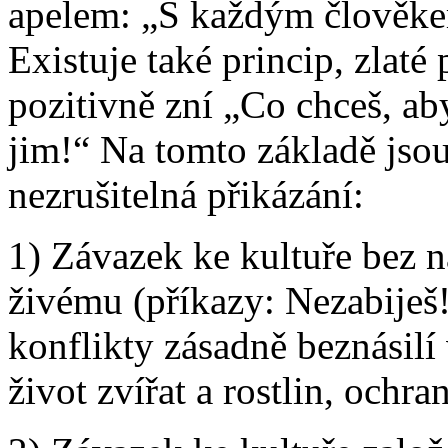
apelem: „S každým člověkem
Existuje také princip, zlaté
pozitivně zní „Co chceš, aby 
jim!“ Na tomto základě jso
nezrušitelná přikázání:
1) Závazek ke kultuře bez n
živému (příkazy: Nezabiješ! 
konflikty zásadně beznásilí 
život zvířat a rostlin, ochr