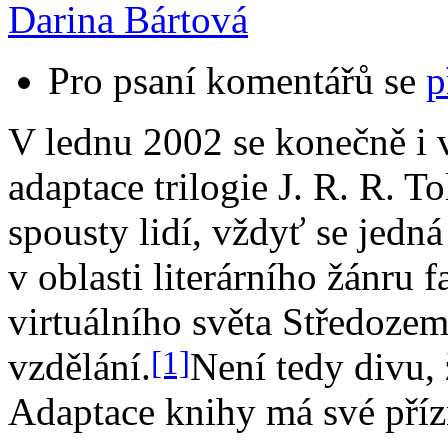
Darina Bártová
Pro psaní komentářů se
p
V lednu 2002 se konečně i v
adaptace trilogie J. R. R. T
spousty lidí, vždyť se jedn
v oblasti literárního žánru 
virtuálního světa Středoze
[1]
vzdělání.
Není tedy divu, 
Adaptace knihy má své příz