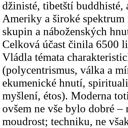
džinisté, tibetští buddhisté
Ameriky a široké spektrum 
skupin a náboženských hnu
Celková účast činila 6500 
Vládla témata charakterist
(polycentrismus, válka a mír
ekumenické hnutí, spiritual
myšlení, étos). Moderna tot
ovšem ne vše bylo dobré – 
moudrost; techniku, ne však