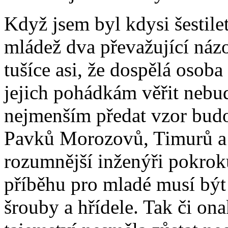
Když jsem byl kdysi šestilet
mládež dva převažující názo
tušíce asi, že dospělá osob
jejich pohádkám věřit nebud
nejmenším předat vzor bud
Pavků Morozovů, Timurů a
rozumnější inženýři pokrok
příběhu pro mladé musí být 
šrouby a hřídele. Tak či on