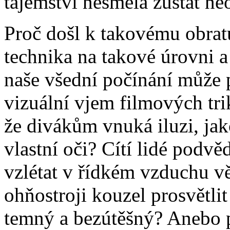
tajemství nesměla zůstat ne
Proč došl k takovému obrat
technika na takové úrovni a
naše všední počínání může 
vizuální vjem filmových tri
že divákům vnuká iluzi, jak
vlastní oči? Cítí lidé pod
vzlétat v řídkém vzduchu v
ohňostroji kouzel prosvětlit
temný a bezútěšný? Anebo p