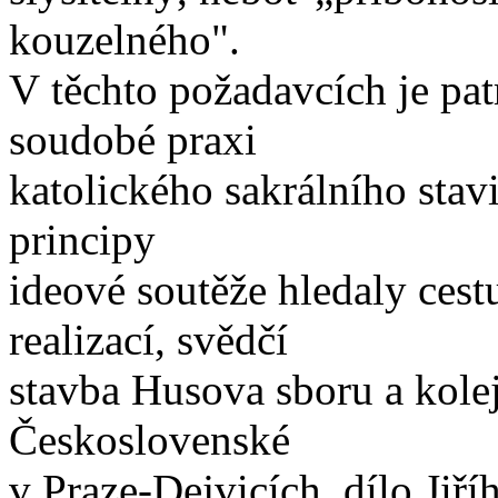
kouzelného".
V těchto požadavcích je pa
soudobé praxi
katolického sakrálního stavit
principy
ideové soutěže hledaly cest
realizací, svědčí
stavba Husova sboru a kole
Československé
v Praze-Dejvicích, dílo Jiří