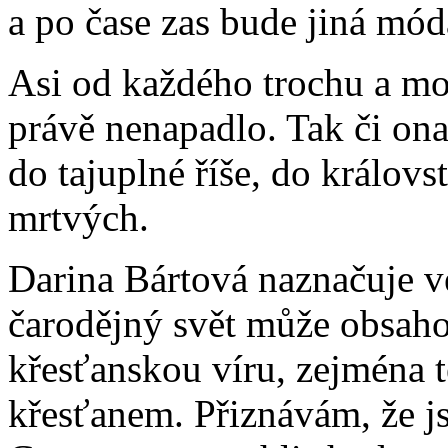
a po čase zas bude jiná mód
Asi od každého trochu a mož
právě nenapadlo. Tak či on
do tajuplné říše, do králov
mrtvých.
Darina Bártová naznačuje v
čarodějný svět může obsah
křesťanskou víru, zejména t
křesťanem. Přiznávám, že js