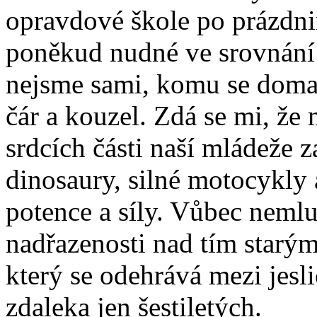
opravdové škole po prázdn
poněkud nudné ve srovnání s
nejsme sami, komu se doma r
čár a kouzel. Zdá se mi, ž
srdcích části naší mládeže z
dinosaury, silné motocykly
potence a síly. Vůbec neml
nadřazenosti nad tím starým
který se odehrává mezi jesl
zdaleka jen šestiletých.