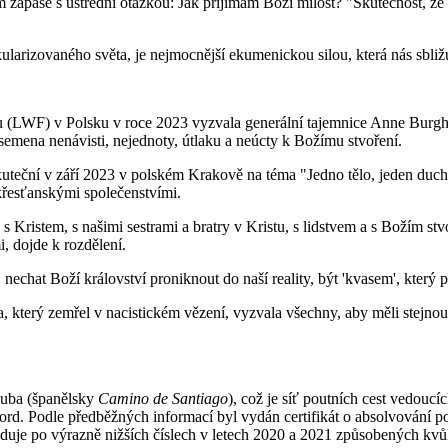
m zápase s ústřední otázkou: Jak přijímám Boží milost? "Skutečnost, že 
ekularizovaného světa, je nejmocnější ekumenickou silou, která nás sbli
LWF) v Polsku v roce 2023 vyzvala generální tajemnice Anne Burghard
 semena nenávisti, nejednoty, útlaku a neúcty k Božímu stvoření.
uteční v září 2023 v polském Krakově na téma "Jedno tělo, jeden duch,
 křesťanskými společenstvími.
 s Kristem, s našimi sestrami a bratry v Kristu, s lidstvem a s Božím 
 dojde k rozdělení.
 nechat Boží království proniknout do naší reality, být 'kvasem', který p
který zemřel v nacistickém vězení, vyzvala všechny, aby měli stejnou 
kuba (španělsky
Camino de Santiago
), což je síť poutních cest vedouc
ord. Podle předběžných informací byl vydán certifikát o absolvování p
leduje po výrazně nižších číslech v letech 2020 a 2021 způsobených k