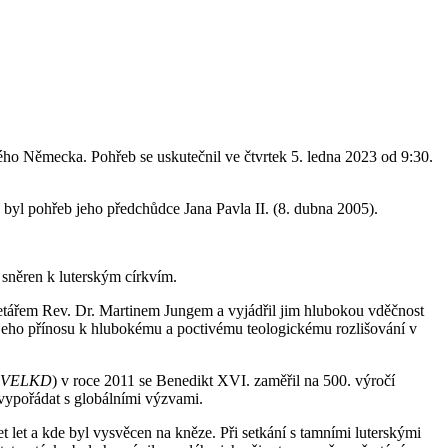
ého Německa. Pohřeb se uskutečnil ve čtvrtek 5. ledna 2023 od 9:30.
u byl pohřeb jeho předchůdce Jana Pavla II. (8. dubna 2005).
 sněren k luterským církvím.
ářem Rev. Dr. Martinem Jungem a vyjádřil jim hlubokou vděčnost
d jeho přínosu k hlubokému a poctivému teologickému rozlišování v
s, VELKD
) v roce 2011 se Benedikt XVI. zaměřil na 500. výročí
 vypořádat s globálními výzvami.
 let a kde byl vysvěcen na kněze. Při setkání s tamními luterskými