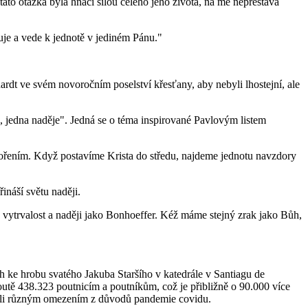
tato otázka byla hnací silou celého jeho života, na mě nepřestává
žuje a vede k jednotě v jediném Pánu."
t ve svém novoročním poselství křesťany, aby nebyli lhostejní, ale
 jedna naděje". Jedná se o téma inspirované Pavlovým listem
stvořením. Když postavíme Krista do středu, najdeme jednotu navzdory
řináší světu naději.
vytrvalost a naději jako Bonhoeffer. Kéž máme stejný zrak jako Bůh,
ích ke hrobu svatého Jakuba Staršího v katedrále v Santiagu de
outě 438.323 poutnicím a poutníkům, což je přibližně o 90.000 více
vůli různým omezením z důvodů pandemie covidu.