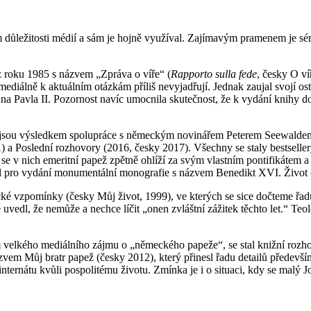
ůležitosti médií a sám je hojně využíval. Zajímavým pramenem je séri
 roku 1985 s názvem „Zpráva o víře“ (
Rapporto sulla fede
, česky O ví
mediálně k aktuálním otázkám příliš nevyjadřují. Jednak zaujal svojí os
ana Pavla II. Pozornost navíc umocnila skutečnost, že k vydání knihy
eré jsou výsledkem spolupráce s německým novinářem Peterem Seewaldem
) a Poslední rozhovory (2016, česky 2017). Všechny se staly bestseller
 se v nich emeritní papež zpětně ohlíží za svým vlastním pontifikátem 
žil pro vydání monumentální monografie s názvem Benedikt XVI. Život 
ické vzpomínky (česky Můj život, 1999), ve kterých se sice dočteme řa
 uvedl, že nemůže a nechce líčit „onen zvláštní zážitek těchto let.“ T
em velkého mediálního zájmu o „německého papeže“, se stal knižní roz
m Můj bratr papež (česky 2012), který přinesl řadu detailů především 
v internátu kvůli pospolitému životu. Zmínka je i o situaci, kdy se malý 