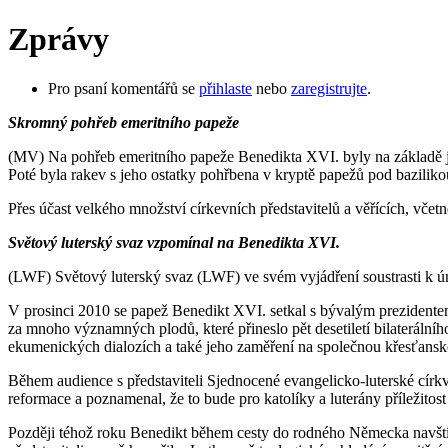
Zprávy
Pro psaní komentářů se
přihlaste
nebo
zaregistrujte
.
Skromný pohřeb emeritního papeže
(MV) Na pohřeb emeritního papeže Benedikta XVI. byly na základě jeh
Poté byla rakev s jeho ostatky pohřbena v kryptě papežů pod bazilikou
Přes účast velkého množství církevních představitelů a věřících, včet
Světový luterský svaz vzpomínal na Benedikta XVI.
(LWF) Světový luterský svaz (LWF) ve svém vyjádření soustrasti k úm
V prosinci 2010 se papež Benedikt XVI. setkal s bývalým preziden
za mnoho významných plodů, které přineslo pět desetiletí bilateráln
ekumenických dialozích a také jeho zaměření na společnou křesťanskou
Během audience s představiteli Sjednocené evangelicko-luterské cír
reformace a poznamenal, že to bude pro katolíky a luterány příležito
Později téhož roku Benedikt během cesty do rodného Německa navštívil