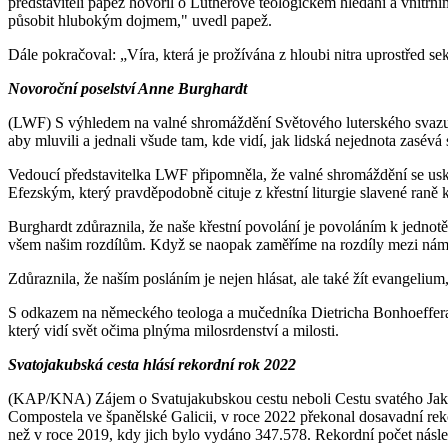
představiteli papež hovořil o Lutherově teologickém hledání a vnitřní
působit hlubokým dojmem," uvedl papež.
Dále pokračoval: „Víra, která je prožívána z hloubi nitra uprostřed s
Novoroční poselství Anne Burghardt
(LWF) S výhledem na valné shromáždění Světového luterského svazu (
aby mluvili a jednali všude tam, kde vidí, jak lidská nejednota zasévá
Vedoucí představitelka LWF připomněla, že valné shromáždění se usk
Efezským, který pravděpodobně cituje z křestní liturgie slavené raně
Burghardt zdůraznila, že naše křestní povolání je povoláním k jednotě
všem našim rozdílům. Když se naopak zaměříme na rozdíly mezi námi,
Zdůraznila, že naším posláním je nejen hlásat, ale také žít evangelium,
S odkazem na německého teologa a mučedníka Dietricha Bonhoeffera, 
který vidí svět očima plnýma milosrdenství a milosti.
Svatojakubská cesta hlásí rekordní rok 2022
(KAP/KNA) Zájem o Svatujakubskou cestu neboli Cestu svatého Ja
Compostela ve španělské Galicii, v roce 2022 překonal dosavadní rek
než v roce 2019, kdy jich bylo vydáno 347.578. Rekordní počet nás