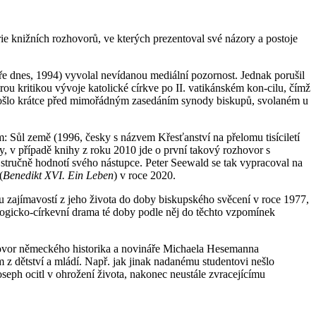
e knižních rozhovorů, ve kterých prezentoval své názory a postoje
ře dnes, 1994) vyvolal nevídanou mediální pozornost. Jednak porušil
trou kritikou vývoje katolické církve po II. vatikánském kon-cilu, čímž
 došlo krátce před mimořádným zasedáním synody biskupů, svolaném u
: Sůl země (1996, česky s názvem Křesťanství na přelomu tisíciletí
y, v případě knihy z roku 2010 jde o první takový rozhovor s
a stručně hodnotí svého nástupce. Peter Seewald se tak vypracoval na
(
Benedikt XVI. Ein Leben
) v roce 2020.
du zajímavostí z jeho života do doby biskupského svěcení v roce 1977,
eologicko-církevní drama té doby podle něj do těchto vzpomínek
hovor německého historika a novináře Michaela Hesemanna
z dětství a mládí. Např. jak jinak nadanému studentovi nešlo
Joseph ocitl v ohrožení života, nakonec neustále zvracejícímu