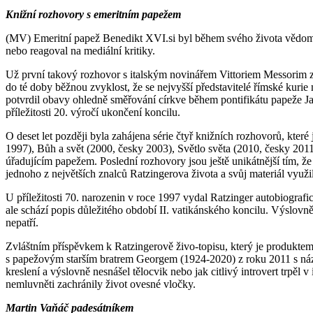
Knižní rozhovory s emeritním papežem
(MV) Emeritní papež Benedikt XVI.si byl během svého života vědom d
nebo reagoval na mediální kritiky.
Už první takový rozhovor s italským novinářem Vittoriem Messorim z
do té doby běžnou zvyklost, že se nejvyšší představitelé římské kurie 
potvrdil obavy ohledně směřování církve během pontifikátu papeže J
příležitosti 20. výročí ukončení koncilu.
O deset let později byla zahájena série čtyř knižních rozhovorů, kt
1997), Bůh a svět (2000, česky 2003), Světlo světa (2010, česky 2011
úřadujícím papežem. Poslední rozhovory jsou ještě unikátnější tím, že
jednoho z největších znalců Ratzingerova života a svůj materiál vyu
U příležitosti 70. narozenin v roce 1997 vydal Ratzinger autobiograf
ale schází popis důležitého období II. vatikánského koncilu. Výslovně
nepatří.
Zvláštním příspěvkem k Ratzingerově živo-topisu, který je produkt
s papežovým starším bratrem Georgem (1924-2020) z roku 2011 s názve
kreslení a výslovně nesnášel tělocvik nebo jak citlivý introvert trpěl 
nemluvněti zachránily život ovesné vločky.
Martin Vaňáč padesátníkem