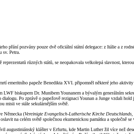
o přání pozvány pouze dvě oficiální státní delegace: z Itálie a z rodn
 sv. Petra.
ně reprezentatů různých států, se neopakovala velkolepá slavnost, ktero
rtí emeritního papeže Benedikta XVI. připomněl některé jeho aktivity
tem LWF biskupem Dr. Munibem Younanem a bývalým generálním sekret
ího dialogu. Po zprávě o papežově rezignaci Younan a Junge vzdali hol
 misii ve stále sekulárnějším světě.
kve Německa (
Vereinigte Evangelisch-Lutherische Kirche Deutschland
st oslavit na celém světě společnou ekumenickou památku a společně se
 augustiniánský klášter v Erfurtu, kde Martin Luther žil více než deset