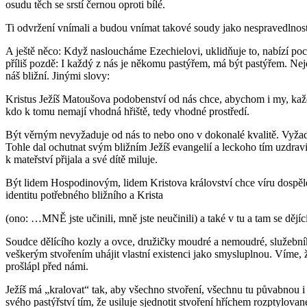
osudu těch se srstí černou oproti bílé.
Ti odvržení vnímali a budou vnímat takové soudy jako nespravedlnost,
A ještě něco: Když nasloucháme Ezechielovi, uklidňuje to, nabízí poc
příliš pozdě: I každý z nás je někomu pastýřem, má být pastýřem. Nej
náš bližní. Jinými slovy:
Kristus Ježíš Matoušova podobenství od nás chce, abychom i my, každ
kdo k tomu nemají vhodná hřiště, tedy vhodné prostředí.
Být věrným nevyžaduje od nás to nebo ono v dokonalé kvalitě. Vyžaduje
Tohle dal ochut­­nat svým bližním Ježíš evangelií a leckoho tím uzdrav
k mateřství přijala a své dítě miluje.
Být lidem Hospodinovým, lidem Kristova království chce víru dospělejš
identitu potřebného bližního a Krista
(ono: …MNĚ jste učinili, mně jste neučinili) a také v tu a tam se dějí
Soudce dělícího kozly a ovce, družičky moudré a nemoudré, služebníky
veškerým stvořením uhájit vlastní existenci jako smysluplnou. Víme, ž
prošlápl před námi.
Ježíš má „kralovat“ tak, aby všechno stvoření, všechnu tu půvabnou i 
svého pastýřství tím, že usiluje sjednotit stvoření hříchem rozptylova