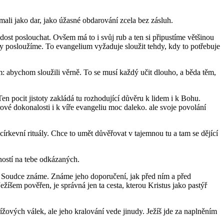
ali jako dar, jako úžasné obdarování zcela bez zásluh.
ost poslouchat. Ovšem má to i svůj rub a ten si připustíme většinou
dy posloužíme. To evangelium vyžaduje sloužit tehdy, kdy to potřebuje
: abychom sloužili věrně. To se musí každý učit dlouho, a běda těm,
en pocit jistoty zakládá tu rozhodující důvěru k lidem i k Bohu.
rové dokonalosti i k víře evangeliu moc daleko. ale svoje povolání
írkevní rituály. Chce to umět důvěřovat v tajemnou tu a tam se dějící
lností na tebe odkázaných.
oho Soudce známe. Známe jeho doporučení, jak před ním a před
žíšem pověřen, je správná jen ta cesta, kterou Kristus jako pastýř
ížových válek, ale jeho kralování vede jinudy. Ježíš jde za naplněním