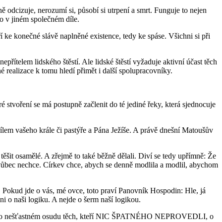
 odcizuje, nerozumí si, působí si utrpení a smrt. Funguje to nejen
bo v jiném společném díle.
 ke konečné slávě naplněné existence, tedy ke spáse. Všichni si při
přítelem lidského štěstí. Ale lidské štěstí vyžaduje aktivní účast těch
é realizace k tomu hledí přimět i další spolupracovníky.
é stvoření se má postupně začlenit do té jediné řeky, která sjednocuje
dílem vašeho krále či pastýře a Pána Ježíše. A právě dnešní Matoušův
ěšit osamělé. A zřejmě to také běžně dělali. Diví se tedy upřímně: Že
i vůbec nechce. Církev chce, abych se denně modlila a modlil, abychom
t. Pokud jde o vás, mé ovce, toto praví Panovník Hospodin: Hle, já
i o naši logiku. A nejde o šerm naší logikou.
Třeba o nešťastném osudu těch, kteří NIC ŠPATNÉHO NEPRO­VEDLI, o