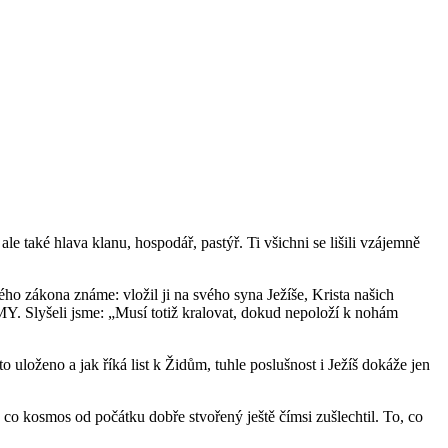
e také hlava klanu, hospodář, pastýř. Ti všichni se lišili vzájemně
ého zákona známe: vložil ji na svého syna Ježíše, Krista našich
 MY. Slyšeli jsme: „Musí totiž kralovat, dokud nepoloží k nohám
o uloženo a jak říká list k Židům, tuhle poslušnost i Ježíš dokáže jen
 co kosmos od počátku dobře stvořený ještě čímsi zušlechtil. To, co