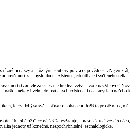
s různými názvy a s různými soubory práv a odpovědnosti. Nejen král, al
 odpovědnost za smysluplnost existence jednotlivce i svěřeného celku.
dpovědnost stvořitele za celek i jednotlivé větve stvoření. Odpověď Nov
nosti našich někdy i velmi dramatických existencí i nad smyslem našeho
čníkem, který dobývá svět a stává se bohatcem. Ježíš to prostě musí, má t
tvoření k nohám? Otec od Ježíše vyžaduje, aby se tak realizovalo něco,
 kvalita jednoty už konečné, nezpochybnitelné, eschalologické.