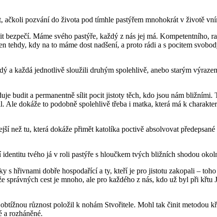
 ačkoli pozvání do života pod tímhle pastýřem mnohokrát v životě vním
it bezpečí. Máme svého pastýře, každý z nás jej má. Kompetentního, rad
en tehdy, kdy na to máme dost nadšení, a proto rádi a s pocitem svobo
ý a každá jednotlivě sloužili druhým spolehlivě, anebo starým výrazem
 budit a permanentně sílit pocit jistoty těch, kdo jsou nám bližními. T
il. Ale dokáže to podobně spolehlivě třeba i matka, která má k charakte
í než tu, která dokáže přimět katolíka poctivě absolvovat předepsané c
cí identitu tvého já v roli pastýře s hloučkem tvých bližních shodou oko
 s hřivnami dobře hospodařící a ty, kteří je pro jistotu zakopali – t
e správných cest je mnoho, ale pro každého z nás, kdo už byl při křtu Je
obtížnou různost položil k nohám Stvořitele. Mohl tak činit metodou kř
né a rozháněné.