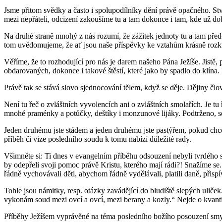
Jsme přitom svědky a často i spolupodílníky dění právě opačného. Stvo
mezi nepřáteli, odcizení zakoušíme tu a tam dokonce i tam, kde už do
Na druhé straně mnohý z nás rozumí, že zážitek jednoty tu a tam předc
tom uvědomujeme, že ať jsou naše příspěvky ke vztahům krásně rozk
Věříme, že to rozhodující pro nás je darem našeho Pána Ježíše. Jistě, 
obdarovaných, dokonce i takové štěstí, které jako by spadlo do klína. 
Právě tak se stává slovo sjednocování tělem, když se děje. Dějiny čl
Není tu řeč o zvláštních vyvolencích ani o zvláštních smolařích. Je t
mnohé praménky a potůčky, deštíky i monzunové lijáky. Podtrženo, s
Jeden druhému jste stádem a jeden druhému jste pastýřem, pokud chcet
příběh či vize posledního soudu k tomu nabízí důležité rady.
Všimněte si: Ti dnes v evangelním příběhu odsouzení nebyli tvrdého sr
by odepřeli svoji pomoc právě Kristu, kterého mají rádi?! Snažíme se
řádně vychovávali děti, abychom řádně vydělávali, platili daně, přis
Tohle jsou námitky, resp. otázky zavádějící do bludiště slepých uliče
vykonám soud mezi ovcí a ovcí, mezi berany a kozly.“ Nejde o kvantitu
Příběhy Ježíšem vyprávěné na téma posledního božího posouzení sm