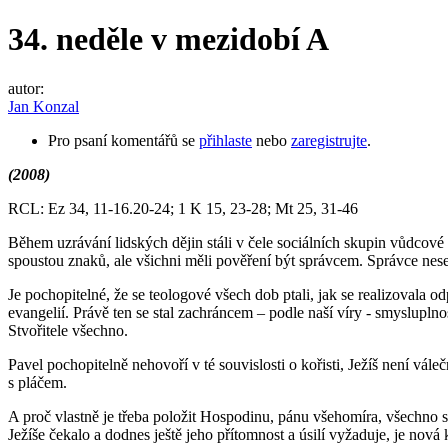
34. neděle v mezidobí A
autor:
Jan Konzal
Pro psaní komentářů se
přihlaste
nebo
zaregistrujte
.
(2008)
RCL: Ez 34, 11-16.20-24; 1 K 15, 23-28; Mt 25, 31-46
Během uzrávání lidských dějin stáli v čele sociálních skupin vůdcové 
spoustou znaků, ale všichni měli pověření být správcem. Správce nese
Je pochopitelné, že se teologové všech dob ptali, jak se realizovala o
evangelií. Právě ten se stal zachráncem – podle naší víry - smyslupl
Stvořitele všechno.
Pavel pochopitelně nehovoří v té souvislosti o kořisti, Ježíš není vále
s pláčem.
A proč vlastně je třeba položit Hospodinu, pánu všehomíra, všechno s
Ježíše čekalo a dodnes ještě jeho přítomnost a úsilí vyžaduje, je nová