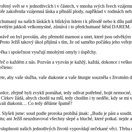
řený svět se v jednotlivcích i v částech, v mnoha svých švech vzájemně
bře zakořenila vzájemná láska a přináší plody, například v rodinách ne
hutnaný na našich láskách k blízkým lidem i k přírodě nebo k dílu patří
vetlým jakkoli velkomyslné, zůstává i to předchutnané štěstí DAREM.
právě on byl povolán, aby přemohl marnost a smrt, které jsou odvěkým ne
Proto Ježíš takový úkol přijímá s tím, že od samého počátku jeho veřejn
ověka i společnost vyučují mnohými omyly i úspěchy.
u řeč o každém z nás. Pozván a vyzván je každý, každá, dokonce i vešker
ečteno:
e, aby vaše služba, vaše diakonie a vaše liturgie souzněla s životním 
dce, zřejmě byli zvyklí pomáhat, tedy odívat potřebné, hojit nemocné, t
. Církev žádá, abych chodil na mší, tedy chodím i ty neděle, kdy se m
pívali diakonii… Co tedy děláme špatně?
k. Slyšeli jsme: soud podle proroka probíhá jinak: „Budu je pást a soudi
; ani Ježíš neuzdravoval všechny slepé a hluché, které potkal. nejde an
ysluplnosti našich jednotlivých životů vypovídají nečekané věci. 