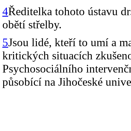
4
Ředitelka tohoto ústavu d
obětí střelby.
5
Jsou lidé, kteří to umí a 
kritických situacích zkušeno
Psychosociálního interven
působící na Jihočeské unive