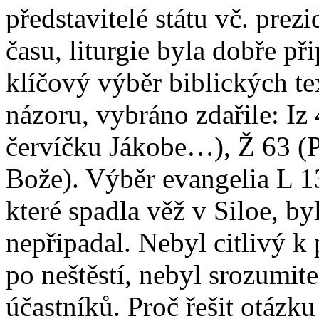
představitelé státu vč. prez
času, liturgie byla dobře při
klíčový výběr biblických te
názoru, vybráno zdařile: Iz
červíčku Jákobe…), Ž 63 (P
Bože). Výběr evangelia L 13
které spadla věž v Siloe, b
nepřipadal. Nebyl citlivý k
po neštěstí, nebyl srozumit
účastníků. Proč řešit otázk