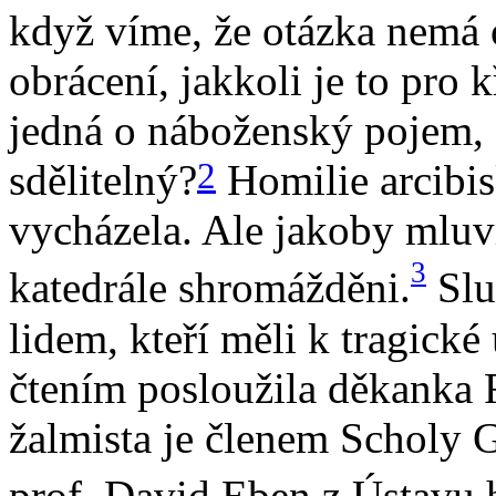
když víme, že otázka nemá 
obrácení, jakkoli je to pro 
jedná o náboženský pojem, 
2
sdělitelný?
Homilie arcibis
vycházela. Ale jakoby mluvi
3
katedrále shromážděni.
Slu
lidem, kteří měli k tragické
čtením posloužila děkanka
žalmista je členem Scholy G
prof. David Eben z Ústavu