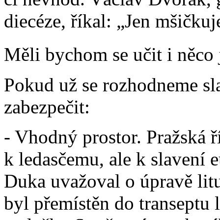
diecéze, říkal: „Jen mšičk
Měli bychom se učit i něco 
Pokud už se rozhodneme sla
zabezpečit:
- Vhodný prostor. Pražská ř
k ledasčemu, ale k slavení e
Duka uvažoval o úpravě litu
byl přemístěn do transeptu 