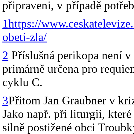
připraveni, v případě potře
1
https://www.ceskateleviz
obeti-zla/
2
Příslušná perikopa není v
primárně určena pro requiem
cyklu C.
3
Přitom Jan Graubner v kri
Jako např. při liturgii, kte
silně postižené obci Troubk