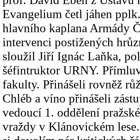
Evangelium četl jáhen pplk
hlavního kaplana Armády ČR
intervenci postižených hrůz
sloužil Jiří Ignác Laňka, po
šéfintruktor URNY. Přímluv
fakulty. Přinášeli rovněž rů
Chléb a víno přinášeli zástu
vedoucí 1. oddělení pražské
vraždy v Klánovickém lese. 