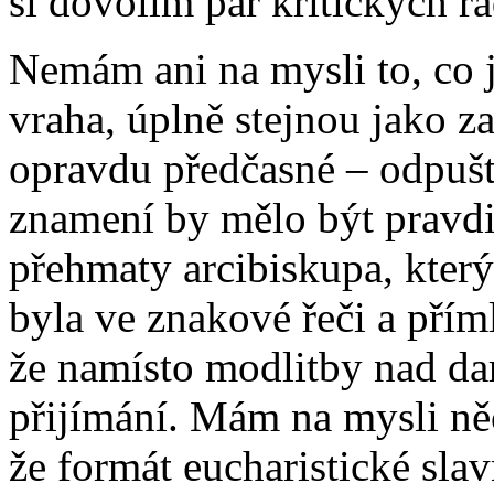
si dovolím pár kritických ř
Nemám ani na mysli to, co j
vraha, úplně stejnou jako za
opravdu předčasné – odpuště
znamení by mělo být pravd
přehmaty arcibiskupa, který
byla ve znakové řeči a příml
že namísto modlitby nad dar
přijímání. Mám na mysli n
že formát eucharistické slav