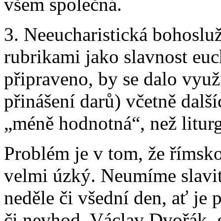
všem společná.
3. Neeucharistická bohosluž
rubrikami jako slavnost euc
připraveno, by se dalo využí
přinášení darů) včetně další
„méně hodnotná“, než liturg
Problém je v tom, že římsko
velmi úzký. Neumíme slavit
neděle či všední den, ať je 
či nevhod. Václav Dvořák, 