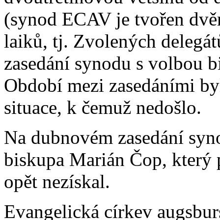
(synod ECAV je tvořen dv
laiků, tj. Zvolených deleg
zasedání synodu s volbou b
Období mezi zasedáními byl
situace, k čemuž nedošlo.
Na dubnovém zasedání syno
biskupa Marián Čop, který 
opět nezískal.
Evangelická církev augsbu