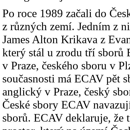
Po roce 1989 začali do Česk
z různých zemí. Jedním z n
James Alton Krikava z Eva
který stál u zrodu tří sbor
v Praze, českého sboru v Pl
současnosti má ECAV pět sb
anglický v Praze, český sbo
České sbory ECAV navazují 
sborů. ECAV deklaruje, že 