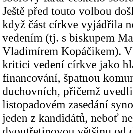
Ještě před touto volbou doš
když část církve vyjádřila
vedením (tj. s biskupem M
Vladimírem Kopáčikem). V t
kritici vedení církve jako 
financování, špatnou komun
duchovních, přičemž uvedli
listopadovém zasedání syno
jeden z kandidátů, neboť ne
dvoutřetinovou většinu od 