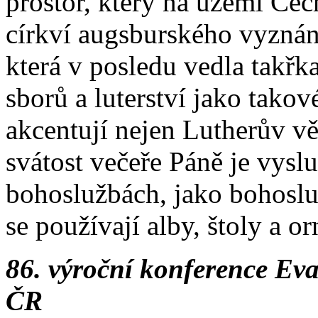
prostor, který na území Čec
církví augsburského vyznání
která v posledu vedla takřk
sborů a luterství jako tako
akcentují nejen Lutherův vě
svátost večeře Páně je vysl
bohoslužbách, jako bohosl
se používají alby, štoly a o
86. výroční konference Eva
ČR