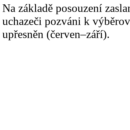
Na základě posouzení zasl
uchazeči pozváni k výběrov
upřesněn (červen–září).