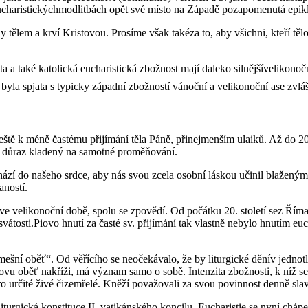
eucharistickýchmodlitbách opět své místo na Západě pozapomenutá epik
 tělem a krví Kristovou. Prosíme však takéza to, aby všichni, kteří tě
 a také katolická eucharistická zbožnost mají daleko silnějšívelikonočn
byla spjata s typicky západní zbožností vánoční a velikonoční ase zvlá
eště k méně častému přijímání těla Páně, přinejmenším ulaiků. Až do 20. 
 důraz kladený na samotné proměňování.
chází do našeho srdce, aby nás svou zcela osobní láskou učinil blaženými
aností.
e velikonoční době, spolu se zpovědí. Od počátku 20. století sez Říma 
osti.Piovo hnutí za časté sv. přijímání tak vlastně nebylo hnutím eu
šní oběť“. Od věřícího se neočekávalo, že by liturgické děnív jednotli
ovu oběť nakříži, má význam samo o sobě. Intenzita zbožnosti, k níž se p
ro určité živé čizemřelé. Kněží považovali za svou povinnost denně slav
turgická konstituce II. vatikánského koncilu. Eucharistie se nyní chápe 