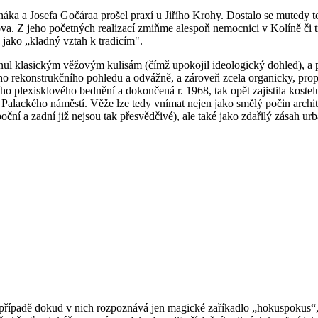
náka a Josefa Gočáraa prošel praxí u Jiřího Krohy. Dostalo se mutedy t
ova. Z jeho početných realizací zmiňme alespoň nemocnici v Kolíně či 
 jako „kladný vztah k tradicím".
l klasickým věžovým kulisám (čímž upokojil ideologický dohled), a při
ícího rekonstrukčního pohledu a odvážně, a zároveň zcela organicky, pr
ního plexisklového bednění a dokončená r. 1968, tak opět zajistila kos
alackého náměstí. Věže lze tedy vnímat nejen jako smělý počin archite
oční a zadní již nejsou tak přesvědčivé), ale také jako zdařilý zásah urba
popřípadě dokud v nich rozpoznává jen magické zaříkadlo „hokuspokus“