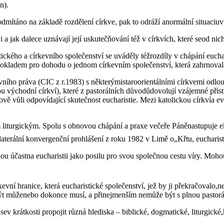
n).
tu odmítáno na základě rozdělení církve, pak to odráží anormální situaciu
 a jak dalece uznávají její uskutečňování též v církvích, které seod nich
tického a církevního společenství se uváděly téžrozdíly v chápání euchar
okladem pro dohodu o jednom církevním společenství, která zahrnovala
evního práva (CIC z r.1983) s některýmistaroorientálními církvemi odl
 východní církví), které z pastorálních důvodůdovolují vzájemné přis
ově vůli odpovídající skutečnost eucharistie. Mezi katolickou církví
.
 liturgickým. Spolu s obnovou chápání a praxe večeře Páněnastupuje e
laterální konvergenční prohlášení z roku 1982 v Limě o„Křtu, eucharist
častna eucharistii jako posilu pro svou společnou cestu víry. Mohou s
vní hranice, která eucharistické společenství, jež by ji překračovalo,
o být můženebo dokonce musí, a přinejmenším nemůže být s plnou pastor
v krátkosti propojit různá hlediska – biblické, dogmatické, liturgické,hi