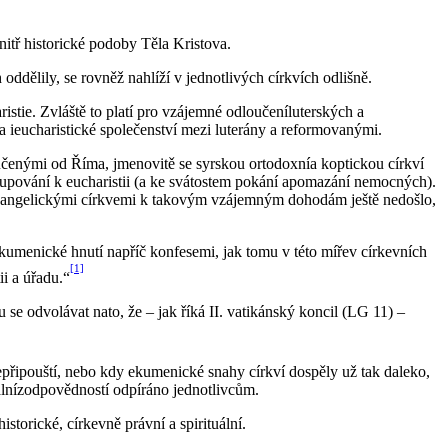
vnitř historické podoby Těla Kristova.
 oddělily, se rovněž nahlíží v jednotlivých církvích odlišně.
istie. Zvláště to platí pro vzájemné odloučeníluterských a
 ieucharistické společenství mezi luterány a reformovanými.
oučenými od Říma, jmenovitě se syrskou ortodoxnía koptickou církví
tupování k eucharistii (a ke svátostem pokání apomazání nemocných).
a evangelickými církvemi k takovým vzájemným dohodám ještě nedošlo,
kumenické hnutí napříč konfesemi, jak tomu v této mířev církevních
[1]
ii a úřadu.“
e odvolávat nato, že – jak říká II. vatikánský koncil (LG 11) –
nepřipouští, nebo kdy ekumenické snahy církví dospěly už tak daleko,
álnízodpovědností odpíráno jednotlivcům.
storické, církevně právní a spirituální.