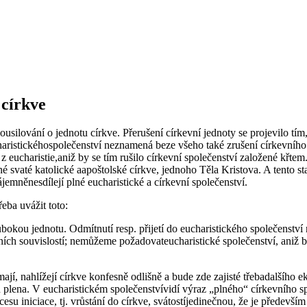
 církve
ilování o jednotu církve. Přerušení církevní jednoty se projevilo tím, 
aristickéhospolečenství neznamená beze všeho také zrušení církevního 
 z eucharistie,aniž by se tím rušilo církevní společenství založené křt
né svaté katolické aapoštolské církve, jednoho Těla Kristova. A tento sta
zájemněnesdílejí plné eucharistické a církevní společenství.
eba uvážit toto:
bokou jednotu. Odmítnutí resp. přijetí do eucharistického společenství
tních souvislostí; nemůžeme požadovateucharistické společenství, aniž
mají, nahlížejí církve konfesně odlišně a bude zde zajisté třebadalšíh
n plena. V eucharistickém společenstvívidí výraz „plného“ církevního s
cesu iniciace, tj. vrůstání do církve, svátostíjedinečnou, že je předevš