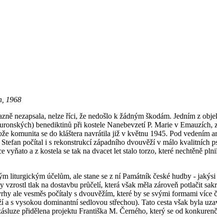
h, 1968
výrazně nezapsala, nelze říci, že nedošlo k žádným škodám. Jedním z obj
euronských) benediktinů při kostele Nanebevzetí P. Marie v Emauzích, z
ože komunita se do kláštera navrátila již v květnu 1945. Pod vedením
tefan počítal i s rekonstrukcí západního dvouvěží v málo kvalitních p
yňato a z kostela se tak na dvacet let stalo torzo, které nechtěně plni
svým liturgickým účelům, ale stane se z ní Památník české hudby - jakýs
dy vzrostl tlak na dostavbu průčelí, která však měla zároveň potlačit sa
Návrhy ale vesměs počítaly s dvouvěžím, které by se svými formami více
ěží a s vysokou dominantní sedlovou střechou). Tato cesta však byla uzav
sluze přidělena projektu Františka M. Černého, který se od konkurenčn