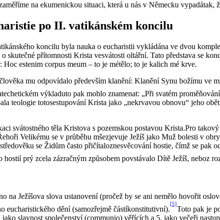
zaměříme na ekumenickou situaci, která u nás v Německu vypadátak, že 
aristie po II. vatikánském koncilu
ikánského koncilu byla nauka o eucharistii vykládána ve dvou komplex
o skutečné přítomnosti Krista vesvátosti oltářní. Tato představa se kon
 Hoc estenim corpus meum – to je métělo; to je kalich mé krve.
yčlověka mu odpovídalo především klanění: Klanění Synu božímu ve m
atechetickém výkladuto pak mohlo znamenat: „Při svatém proměňování s
a teologie totosestupování Krista jako „nekrvavou obnovu“ jeho oběti 
ikaci svátostného těla Kristova s pozemskou postavou Krista.Pro takový 
ehoři Velikému se v průběhu mšezjevuje Ježíš jako Muž bolesti v obr
e středověku se Židům často přičítaloznesvěcování hostie, čímž se pak
to hostií prý zcela zázračným způsobem povstávalo Dítě Ježíš, neboz ro
o na Ježíšova slova ustanovení (pročež by se ani nemělo hovořit oslov
[5]
o eucharistického dění (samozřejmě částíkonstitutivní).
Toto pak je p
 jako slavnost společenství (communio) věřících a 5. jako večeři nast