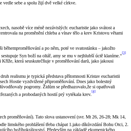
vedle sebe a spolu žijí dvě velké církve.
ech, nasobě více méně nezávislých: eucharistie jako svátost a
centrovala na proměnění chleba a vínav tělo a krev Kristovu větami
ši běhemproměňování a po něm, poté ve svatostánku – jakožto
[3]
estupuje Syn boží na oltář, amy se mu v nejhlubší úctě klaníme.“
Kříže, která seuskutečňuje v proměňování darů, jako jakousi
druh realismu je typická představa přítomnosti Kristav eucharistii
ysech Hostie vyzdvižené připroměňování. Dnes jako bolestný
 odůvodňovaly pogromy. Židům se předhazovalo,že si opatřovali
[4]
zřezaných a probodaných hostií prý vytékala krev.
ech proměňování). Tato slova ustanovení (svr. Mt 26, 26-28; Mk 14,
odle limského prohlášení třeba chápat 1.jako díkůvzdání Bohu Otci, 2.
upujícího božíhokrálovství. Především na základě ekumenického