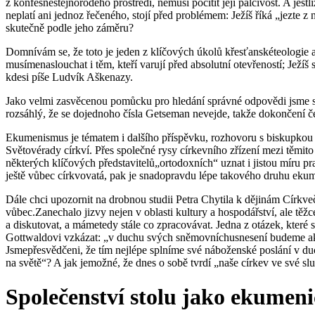
z konfesněstejnorodého prostředí, nemusí pocítit její palčivost. A jes
neplatí ani jednoz řečeného, stojí před problémem: Ježíš říká „jezte 
skutečně podle jeho záměru?
Domnívám se, že toto je jeden z klíčových úkolů křesťanskéteologie 
musímenaslouchat i těm, kteří varují před absolutní otevřeností; Ježíš
kdesi píše Ludvík Aškenazy.
Jako velmi zasvěcenou pomůcku pro hledání správné odpovědi jsme se
rozsáhlý, že se dojednoho čísla Getseman nevejde, takže dokončení ček
Ekumenismus je tématem i dalšího příspěvku, rozhovoru s biskupkou
Světovérady církví. Přes společné rysy církevního zřízení mezi těmito
některých klíčových představitelů„ortodoxních“ uznat i jistou míru pr
ještě vůbec církvovatá, pak je snadopravdu lépe takového druhu eku
Dále chci upozornit na drobnou studii Petra Chytila k dějinám Církve
vůbec.Zanechalo jizvy nejen v oblasti kultury a hospodářství, ale tě
a diskutovat, a mámetedy stále co zpracovávat. Jedna z otázek, které s
Gottwaldovi vzkázat: „v duchu svých sněmovníchusnesení budeme akti
Jsmepřesvědčeni, že tím nejlépe splníme své náboženské poslání v du
na světě“? A jak jemožné, že dnes o sobě tvrdí „naše církev ve své 
Společenství stolu jako ekumen