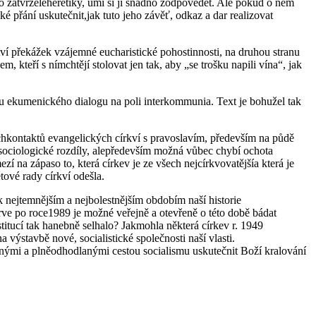
ako zatvrzeléheretiky, umí si ji snadno zodpovědět. Ale pokud o něm
é přání uskutečnit,jak tuto jeho závěť, odkaz a dar realizovat
ví překážek vzájemné eucharistické pohostinnosti, na druhou stranu
 kteří s nímchtějí stolovat jen tak, aby „se trošku napili vína“, jak
u ekumenického dialogu na poli interkommunia. Text je bohužel tak
kontaktů evangelických církví s pravoslavím, především na půdě
a sociologické rozdíly, alepředevším možná vůbec chybí ochota
 na zápaso to, která církev je ze všech nejcírkvovatějšía která je
ové rady církví odešla.
k nejtemnějším a nejbolestnějším obdobím naší historie
rve po roce1989 je možné veřejně a otevřeně o této době bádat
stitucí tak hanebně selhalo? Jakmohla některá církev r. 1949
stavbě nové, socialistické společnosti naší vlasti.
enými a plněodhodlanými cestou socialismu uskutečnit Boží kralování