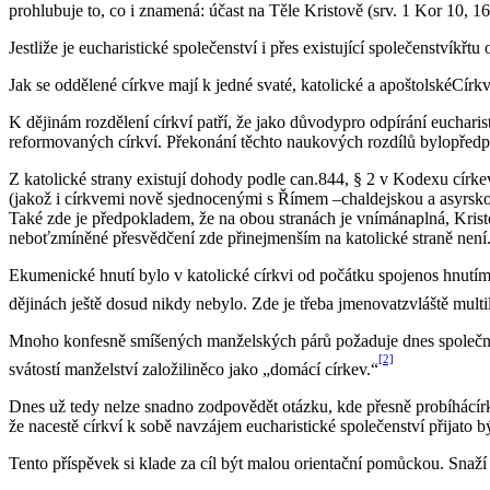
prohlubuje to, co i znamená: účast na Těle Kristově (srv. 1 Kor 10, 16
Jestliže je eucharistické společenství i přes existující společenstvíkř
Jak se oddělené církve mají k jedné svaté, katolické a apoštolskéCírkvi
K dějinám rozdělení církví patří, že jako důvodypro odpírání eucharis
reformovaných církví. Překonání těchto naukových rozdílů bylopředp
Z katolické strany existují dohody podle can.844, § 2 v Kodexu círk
(jakož i církvemi nově sjednocenými s Římem –chaldejskou a asyrskou
Také zde je předpokladem, že na obou stranách je vnímánaplná, Krist
neboťzmíněné přesvědčení zde přinejmenším na katolické straně není
Ekumenické hnutí bylo v katolické církvi od počátku spojenos hnutím
dějinách ještě dosud nikdy nebylo. Zde je třeba jmenovatzvláště multi
Mnoho konfesně smíšených manželských párů požaduje dnes společnou ú
[2]
svátostí manželství založiliněco jako „domácí církev.“
Dnes už tedy nelze snadno zodpovědět otázku, kde přesně probíhácírke
že nacestě církví k sobě navzájem eucharistické společenství přijat
Tento příspěvek si klade za cíl být malou orientační pomůckou. Snaží se