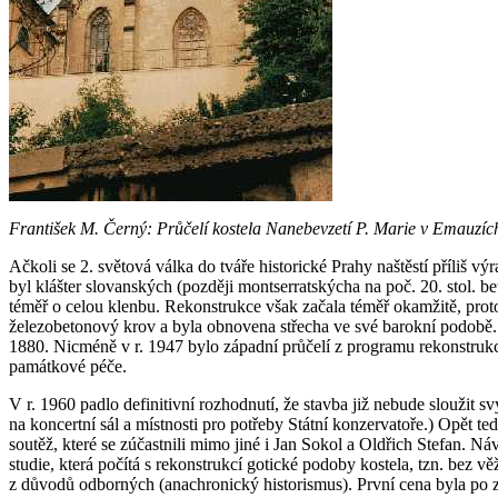
František M. Černý: Průčelí kostela Nanebevzetí P. Marie v Emauzíc
Ačkoli se 2. světová válka do tváře historické Prahy naštěstí příliš 
byl klášter slovanských (později montserratskýcha na poč. 20. stol. b
téměř o celou klenbu. Rekonstrukce však začala téměř okamžitě, prot
železobetonový krov a byla obnovena střecha ve své barokní podobě. S
1880. Nicméně v r. 1947 bylo západní průčelí z programu rekonstrukce v
památkové péče.
V r. 1960 padlo definitivní rozhodnutí, že stavba již nebude sloužit 
na koncertní sál a místnosti pro potřeby Státní konzervatoře.) Opět te
soutěž, které se zúčastnili mimo jiné i Jan Sokol a Oldřich Stefan. 
studie, která počítá s rekonstrukcí gotické podoby kostela, tzn. bez v
z důvodů odborných (anachronický historismus). První cena byla po zá