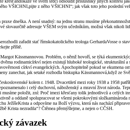
tliže křesťandokáže ve svém srdci odsoudit příslušníky jiných konfesí j
z něho VŠICHNI,pijte z něho VŠICHNI“; jak však toto jeho poslední velk
a praxe dneška. A není snadný: na jednu stranu musíme překonatmnožst
 své slovaurčitě adresuje VŠEM svým učedníkům, možná však nikoli lidem,
rozhodli zařadit stať římskokatolického teologa GerhardaVosse o stav
ejte příště.
 Margot Kässmannovou. Problém, o němž hovoří, se týká ekumenických
 dvěma rodinamicírkví nejen existují hluboké teologické, strukturální 
avověrnosti církví evangelických. Apochopitelně pokud se ekumena omezí
meny zanechat, jak setaké rozhodla biskupka Kässmannová,když ze Svět
československé kolem r. 1948. Dvacetiletí mezi roky 1938 a 1958 patří
žcepoznamenalo i celý duchovní, náboženský a mravní život národa. Tep
i musíme položit, zní: Proč imezi křesťany tolik jednotlivců a celých in
vně a oddaně spolupracovat se všemi pokrokovými složkaminároda na vý
chu JežíšeKrista a odpovíme na Boží výzvu, která nás nachází připrav
službě Krista nezradila“? Čtěmea přemýšlejme, a nejen o CČSH.
ický závazek