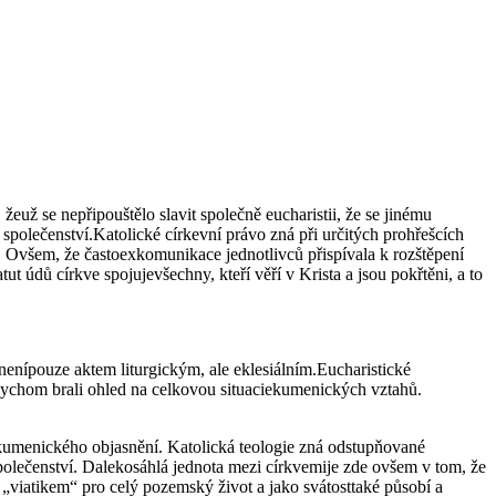
žeuž se nepřipouštělo slavit společně eucharistii, že se jinému
společenství.Katolické církevní právo zná při určitých prohřešcích
em. Ovšem, že častoexkomunikace jednotlivců přispívala k rozštěpení
tut údů církve spojujevšechny, kteří věří v Krista a jsou pokřtěni, a to
 nenípouze aktem liturgickým, ale eklesiálním.Eucharistické
 bychom brali ohled na celkovou situaciekumenických vztahů.
o ekumenického objasnění. Katolická teologie zná odstupňované
polečenství. Dalekosáhlá jednota mezi církvemije zde ovšem v tom, že
ím „viatikem“ pro celý pozemský život a jako svátosttaké působí a