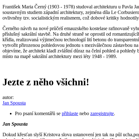
František Maria Černý (1903 - 1978) studoval architekturu u Pavla Ja
soustavným studiem západní architektury, zejména díla Le Corbusier
ovlivněny tzv. socialistickým realismem, což dobové kritiky hodnotily
Černého návrh na nové průčelí emauzského kostelase rafinovaně vyhnu
příslušný sakrální stavbě. Na druhé straně se oprostil od romantizuj
křídla, realizovaná výjimečnou technologií lití betonu do transparent
vytvořit přirozenou pohledovou jednotu s meziválečnou zástavbou na P
objevíme, že architekt kladl zvláštní důraz na čelní pohled a pohledy b
místo na mapě sakrální architektury mezi léty 1948 - 1989.
Jezte z něho všichni!
autor:
Jan Spousta
Pro psaní komentářů se
přihlaste
nebo
zaregistrujte
.
Jan Spousta
Dokud křesťan slyší Kristova slova ustanovení jen tak na půl ucha,