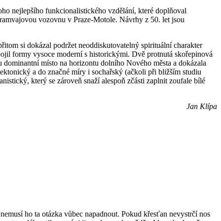
oho nejlepšího funkcionalistického vzdělání, které doplňoval
tramvajovou vozovnu v Praze-Motole. Návrhy z 50. let jsou
tom si dokázal podržet neoddiskutovatelný spirituální charakter
opojil formy vysoce moderní s historickými. Dvě protnutá skořepinová
telu dominantní místo na horizontu dolního Nového města a dokázala
ktonický a do značné míry i sochařský (ačkoli při bližším studiu
nistický, který se zároveň snaží alespoň zčásti zaplnit zoufale bílé
Jan Klípa
,nemusí ho ta otázka vůbec napadnout. Pokud křesťan nevystrčí nos