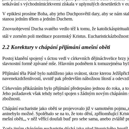
setkávání s východnímicírkvemi získala v uplynulých desetiletích v 
V epiklesi prosíme Boha, aby jeho Duchposvětil dary, aby se nám staly
stanou jedním tělem a jedním Duchem.
Znovuobjevení Ducha svatého vedlo též k tomu, že katolickáspiritualita
stál v zorném poli meditace pozemský Kristus. Eucharistickázbožnost 
2.2 Korektury v chápání přijímání amešní oběti
Postoj klanění spojený s úctou vedl v církevních dějináchvelice brzy j
slavnostní formě zpívané mše. Hlavním podnětem k tomuzejména byl
Přijímání těla Páně bylo nahlíženo jako svátost, skrze kterou Ježíšpři
navenekzdrženlivostí, uvnitř pak především nábožnou lítostí a odevzd
Církevním přikázáním bylo přijímání předepsáno jednou do roka, a tov
Jeho požadavek však tehdy nebyl spojen s žádným novým chápáním svát
zbožnosti.
Chápání eucharistie jako oběti se projevovalo již v samotném pojmu„me
aninebylo možné. Spoléhalo se na to, že toto dění, zpřítomňující Krist
mešní oběti,„ v něž věřící doufali buď pro sebe sama, anebo zvláště p
Zcela jiným chápáním eucharistie dýchá jako plod liturgického hnutíLi