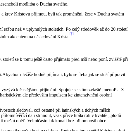
leseneboli modlitba o Ducha svatého.
lo a krev Kristovu přijmou, byli tak proměněni, žese v Duchu svatém
í ražbu než v uplynulých stoletích. Po celý středověk až do 20.století
[6]
štním akcentem na následování Krista.
století se k tomu ještě často přijímalo před mší nebo poní, zvláště při
.Abychom Ježíše hodně přijímali, bylo se třeba jak se sluší připravit –
vyzývá k častějšímu přijímání. Spojuje se s tím zvláště jménoPia X.
charistickým,ale především impulsem ke zintenzivnění osobní
vostech sledoval, což ostatně při latinských a tichých mších
řítomnívěřící dali strhnout, však přece hrála roli v kvalitě „plodů
it mešní oběť. Velmičasto tak konali bez přítomnosti obce.
jakovelikonoční hostina církve. Touto hostinou svěřil Kristus církvi