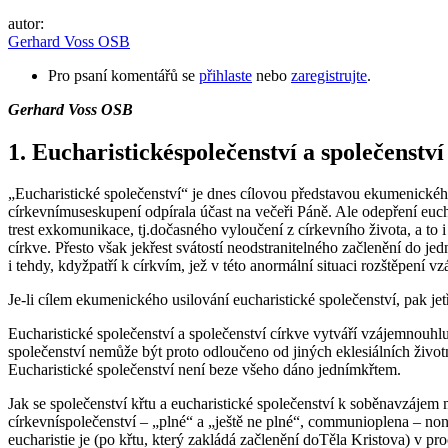
autor:
Gerhard Voss OSB
Pro psaní komentářů se
přihlaste
nebo
zaregistrujte
.
Gerhard Voss OSB
1. Eucharistickéspolečenství a společenství
„Eucharistické společenství“ je dnes cílovou představou ekumenickéhous
církevnímuseskupení odpírala účast na večeři Páně. Ale odepření euch
trest exkomunikace, tj.dočasného vyloučení z církevního života, a to i
církve. Přesto však jekřest svátostí neodstranitelného začlenění do jed
i tehdy, kdyžpatří k církvím, jež v této anormální situaci rozštěpení v
Je-li cílem ekumenického usilování eucharistické společenství, pak jetř
Eucharistické společenství a společenství církve vytváří vzájemnouhlu
společenství nemůže být proto odloučeno od jiných eklesiálních živo
Eucharistické společenství není beze všeho dáno jednímkřtem.
Jak se společenství křtu a eucharistické společenství k soběnavzájem 
církevníspolečenství – „plné“ a „ještě ne plné“, communioplena – no
eucharistie je (po křtu, který zakládá začlenění doTěla Kristova) v pro