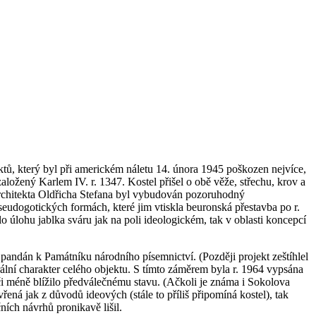
ektů, který byl při americkém náletu 14. února 1945 poškozen nejvíce,
aložený Karlem IV. r. 1347. Kostel přišel o obě věže, střechu, krov a
 architekta Oldřicha Stefana byl vybudován pozoruhodný
seudogotických formách, které jim vtiskla beuronská přestavba po r.
lo úlohu jablka sváru jak na poli ideologickém, tak v oblasti koncepcí
i pandán k Památníku národního písemnictví. (Později projekt zeštíhlel
krální charakter celého objektu. S tímto záměrem byla r. 1964 vypsána
 či méně blížilo předválečnému stavu. (Ačkoli je známa i Sokolova
řená jak z důvodů ideových (stále to příliš připomíná kostel), tak
ích návrhů pronikavě lišil.