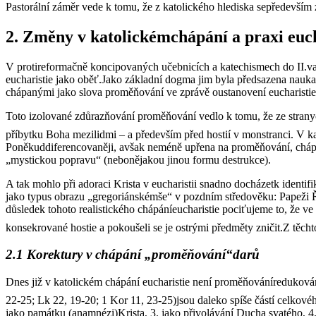
Pastorální záměr vede k tomu, že z katolického hlediska sepředevším 
2. Změny v katolickémchápání a praxi euch
V protireformačně koncipovaných učebnicích a katechismech do II.vat
eucharistie jako oběť.Jako základní dogma jim byla předsazena nauka 
chápanými jako slova proměňování ve zprávě oustanovení eucharistie:
Toto izolované zdůrazňování proměňování vedlo k tomu, že ze stran
příbytku Boha mezilidmi – a především před hostií v monstranci. V k
Poněkuddiferencovaněji, avšak neméně upřena na proměňování, chápal
„mystickou popravu“ (nebonějakou jinou formu destrukce).
A tak mohlo při adoraci Krista v eucharistii snadno docházetk identif
jako typus obrazu „gregoriánskémše“ v pozdním středověku: Papeži Ř
důsledek tohoto realistického chápáníeucharistie pociťujeme to, že v
konsekrované hostie a pokoušeli se je ostrými předměty zničit.Z těch
2.1 Korektury v chápání „proměňování“darů
Dnes již v katolickém chápání eucharistie není proměňováníredukován
22-25; Lk 22, 19-20; 1 Kor 11, 23-25)jsou daleko spíše částí celkovéh
jako památku (anamnézi)Krista, 3. jako přivolávání Ducha svatého, 4.