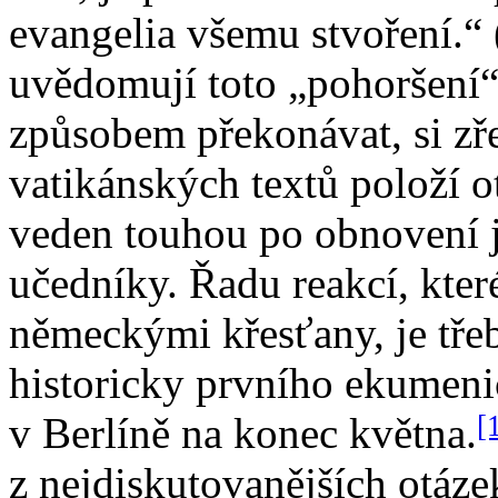
evangelia všemu stvoření.“ 
uvědomují toto „pohoršení“
způsobem překonávat, si zř
vatikánských textů položí o
veden touhou po obnovení 
učedníky. Řadu reakcí, kter
německými křesťany, je tře
historicky prvního ekumen
[
v Berlíně na konec května.
z nejdiskutovanějších otáze