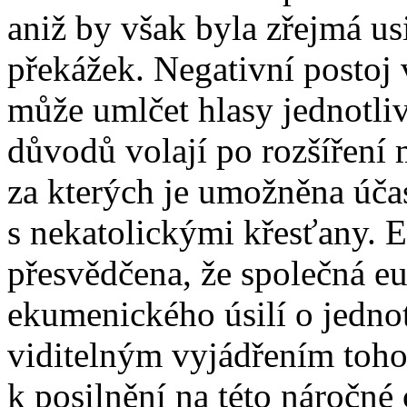
aniž by však byla zřejmá us
překážek. Negativní postoj
může umlčet hlasy jednotliv
důvodů volají po rozšíření
za kterých je umožněna účast
s nekatolickými křesťany. Ex
přesvědčena, že společná eu
ekumenického úsilí o jednot
viditelným vyjádřením toho
k posilnění na této náročné 