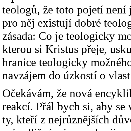
teologů, že toto pojetí nen
pro něj existují dobré teol
zásada: Co je teologicky mo
kterou si Kristus přeje, usk
hranice teologicky možného
navzájem do úzkostí o vlastn
Očekávám, že nová encyklik
reakcí. Přál bych si, aby s
ty, kteří z nejrůznějších dů