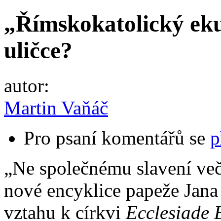
„Římskokatolický ek
uličce?
autor:
Martin Vaňáč
Pro psaní komentářů se
p
„Ne společnému slavení ve
nové encyklice papeže Jana P
vztahu k církvi
Ecclesiade 