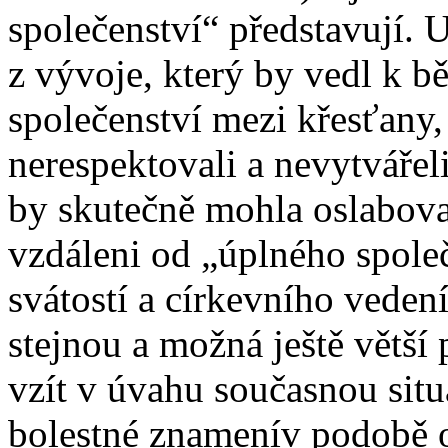
společenství“ představují.
z vývoje, který by vedl k b
společenství mezi křesťany,
nerespektovali a nevytvářel
by skutečně mohla oslabovat
vzdáleni od „úplného společ
svátostí a církevního veden
stejnou a možná ještě větší 
vzít v úvahu současnou situ
bolestné znamenív podobě o