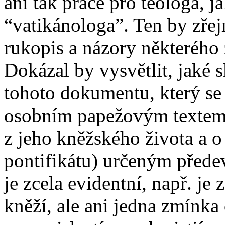
ani tak práce pro teologa, 
“vatikánologa”. Ten by zřej
rukopis a názory některého
Dokázal by vysvětlit, jaké
tohoto dokumentu, který se
osobním papežovým textem 
z jeho kněžského života a o
pontifikátu) určeným přede
je zcela evidentní, např. je
kněží, ale ani jedna zmínka