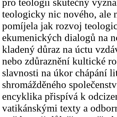
pro teologii skutečný význ
teologicky nic nového, ale n
pomíjela jak rozvoj teologi
ekumenických dialogů na ne
kladený důraz na úctu vzdá
nebo zdůraznění kultické ro
slavnosti na úkor chápání li
shromážděného společenstv
encyklika přispívá k odcizen
vatikánskými texty a odborn