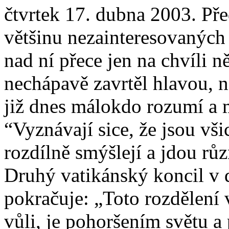
čtvrtek 17. dubna 2003. Př
většinu nezainteresovaných 
nad ní přece jen na chvíli n
nechápavě zavrtěl hlavou, 
již dnes málokdo rozumí a 
“Vyznávají sice, že jsou vš
rozdílně smýšlejí a jdou rů
Druhý vatikánský koncil v
pokračuje: „Toto rozdělení
vůli, je pohoršením světu a