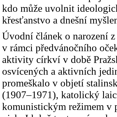
kdo může uvolnit ideologick
křesťanstvo a dnešní myšlen
Úvodní článek o narození z
v rámci předvánočního oče
aktivity církví v době Praž
osvícených a aktivních jedi
promeškalo v objetí stalins
(1907–1971), katolický lai
komunistickým režimem v pa