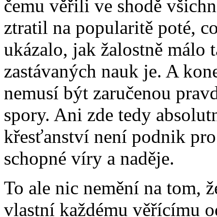
čemu věřili ve shodě všich
ztratil na popularitě poté, 
ukázalo, jak žalostně málo
zastávaných nauk je. A kon
nemusí být zaručenou pravd
spory. Ani zde tedy absolutn
křesťanství není podnik pro h
schopné víry a naděje.
To ale nic nemění na tom, že
vlastní každému věřícímu o