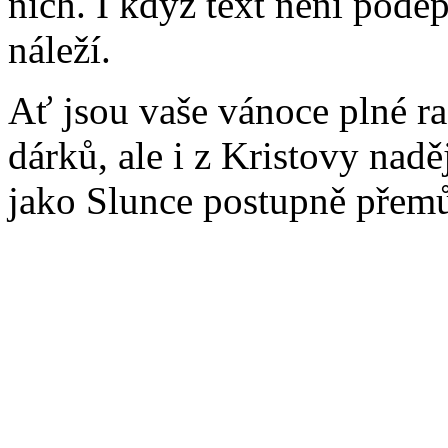
nich. I když text není pode
náleží.
Ať jsou vaše vánoce plné ra
dárků, ale i z Kristovy nad
jako Slunce postupně přem