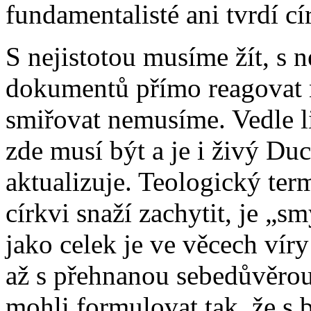
fundamentalisté ani tvrdí cí
S nejistotou musíme žít, s 
dokumentů přímo reagovat 
smiřovat nemusíme. Vedle li
zde musí být a je i živý Duc
aktualizuje. Teologický ter
církvi snaží zachytit, je „s
jako celek je ve věcech vír
až s přehnanou sebedůvěrou
mohli formulovat tak, že s