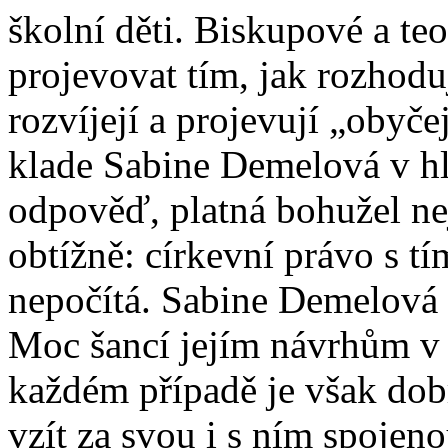
školní děti. Biskupové a t
projevovat tím, jak rozhoduj
rozvíjejí a projevují „obyčej
klade Sabine Demelová v hla
odpověď, platná bohužel nej
obtížně: církevní právo s t
nepočítá. Sabine Demelová n
Moc šancí jejím návrhům v
každém případě je však dob
vzít za svou i s ním spojeno