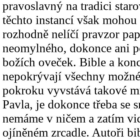
pravoslavný na tradici star
těchto instancí však mohou 
rozhodně nelíčí pravzor pap
neomylného, dokonce ani po
božích oveček. Bible a konc
nepokrývají všechny možné 
pokroku vyvstává takové mn
Pavla, je dokonce třeba se s
nemáme v ničem a zatím vid
ojíněném zrcadle. Autoři bib