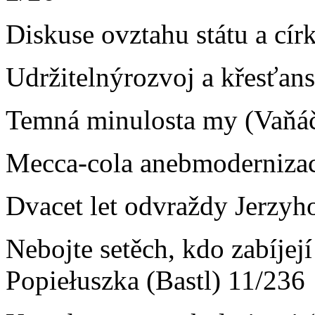
Diskuse ovztahu státu a cír
Udržitelnýrozvoj a křesťans
Temná minulosta my (Vaňáč
Mecca-cola anebmodernizac
Dvacet let odvraždy Jerzyh
Nebojte setěch, kdo zabíjej
Popiełuszka (Bastl) 11/236