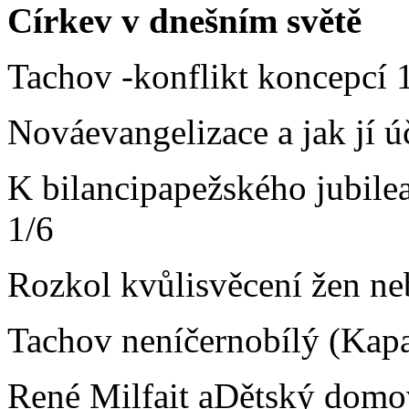
Církev v dnešním světě
Tachov -konflikt koncepcí 19
Nováevangelizace a jak jí 
K bilancipapežského jubil
1/6
Rozkol kvůlisvěcení žen ne
Tachov neníčernobílý (Kapa
René Milfait aDětský domo