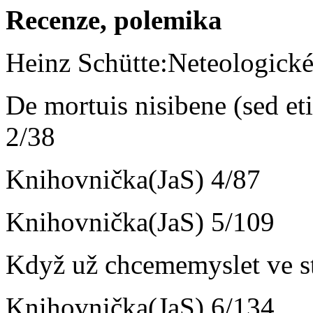
Recenze, polemika
Heinz Schütte:Neteologické
De mortuis nisibene (sed et
2/38
Knihovnička(JaS) 4/87
Knihovnička(JaS) 5/109
Když už chcememyslet ve st
Knihovnička(JaS) 6/134