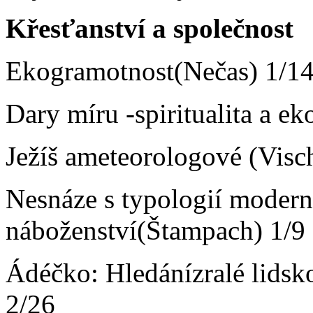
Křesťanství a společnost
Ekogramotnost(Nečas) 1/1
Dary míru -spiritualita a e
Ježíš ameteorologové (Visc
Nesnáze s typologií modern
náboženství(Štampach) 1/9
Ádéčko: Hledánízralé lidsko
2/26