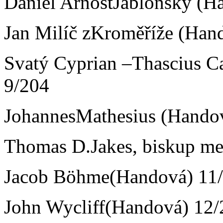
Daniel ArnoštJablonský (H
Jan Milíč zKroměříže (Han
Svatý Cyprian –Thascius C
9/204
JohannesMathesius (Hando
Thomas D.Jakes, biskup me
Jacob Böhme(Handová) 11
John Wycliff(Handová) 12/