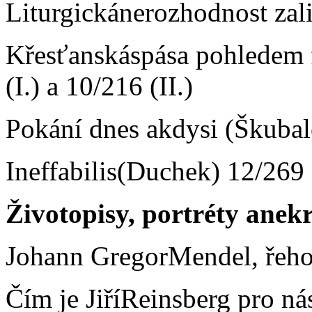
Liturgickánerozhodnost zal
Křesťanskáspása pohledem f
(I.) a 10/216 (II.)
Pokání dnes akdysi (Škuba
Ineffabilis(Duchek) 12/269
Životopisy, portréty anek
Johann GregorMendel, řeho
Čím je JiříReinsberg pro ná