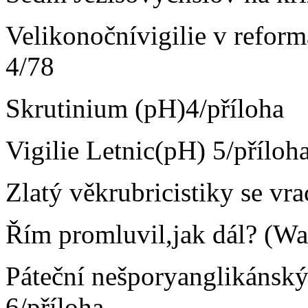
Velikonočnívigilie v refor
4/78
Skrutinium (pH)4/příloha
Vigilie Letnic(pH) 5/příloh
Zlatý věkrubricistiky se vra
Řím promluvil,jak dál? (Wa
Páteční nešporyanglikánský
6/příloha