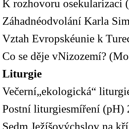
K rozhovoru osekularizaci
Záhadnéodvolání Karla Sim
Vztah Evropskéunie k Ture
Co se děje vNizozemí? (Mo
Liturgie
Večerní„ekologická“ liturgi
Postní liturgiesmíření (pH) 
Sedm Ježíšovýchslov na kří