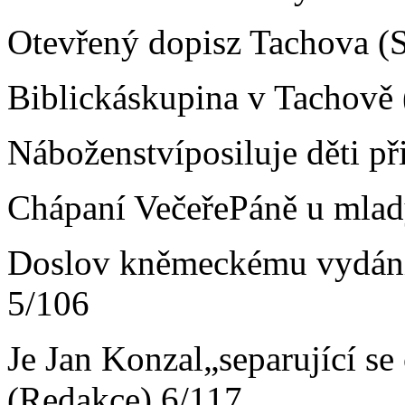
Otevřený dopisz Tachova (
Biblickáskupina v Tachově 
Náboženstvíposiluje děti př
Chápaní VečeřePáně u mlad
Doslov kněmeckému vydání 
5/106
Je Jan Konzal„separující se
(Redakce) 6/117