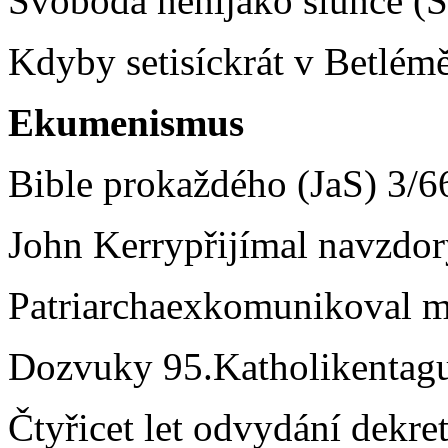
Svoboda neníjako slunce (S
Kdyby setisíckrát v Betlémě
Ekumenismus
Bible prokaždého (JaS) 3/6
John Kerrypřijímal navzdor
Patriarchaexkomunikoval m
Dozvuky 95.Katholikentagu
Čtyřicet let odvydání dekr