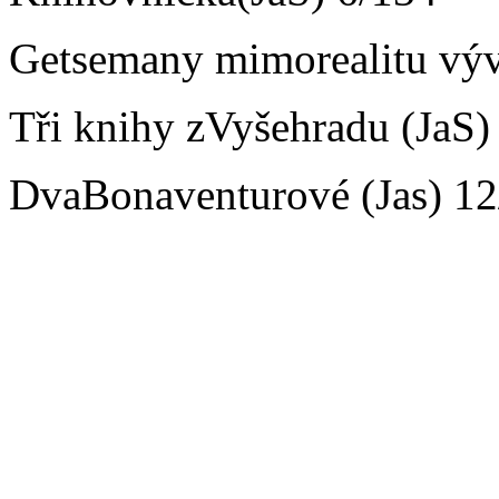
Getsemany mimorealitu výv
Tři knihy zVyšehradu (JaS)
DvaBonaventurové (Jas) 12