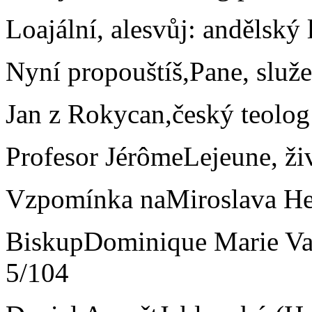
Loajální, alesvůj: andělský 
Nyní propouštíš,Pane, služ
Jan z Rokycan,český teolog
Profesor JérômeLejeune, ži
Vzpomínka naMiroslava He
BiskupDominique Marie Var
5/104