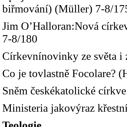
biřmování) (Müller) 7-8/17
Jim O’Halloran:Nová církev 
7-8/180
Církevnínovinky ze světa i
Co je tovlastně Focolare? (
Sněm českékatolické církve 
Ministeria jakovýraz křestn
Teologie