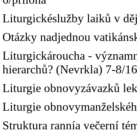
Liturgickéslužby laiků v d
Otázky nadjednou vatikánsk
Liturgickároucha - významn
hierarchů? (Nevrkla) 7‑8/1
Liturgie obnovyzávazků lek
Liturgie obnovymanželského
Struktura rannía večerní té