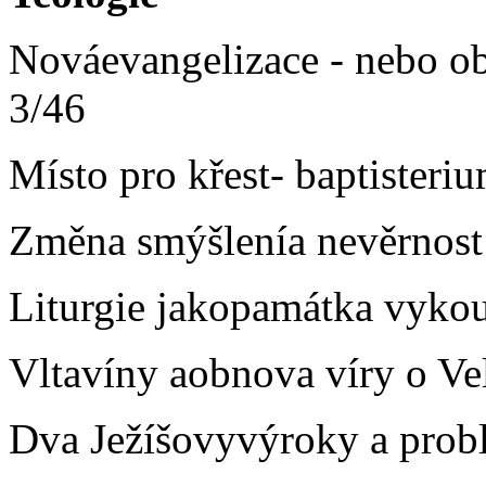
Nováevangelizace - nebo o
3/46
Místo pro křest- baptisteri
Změna smýšlenía nevěrnost
Liturgie jakopamátka vyko
Vltavíny aobnova víry o Ve
Dva Ježíšovyvýroky a probl