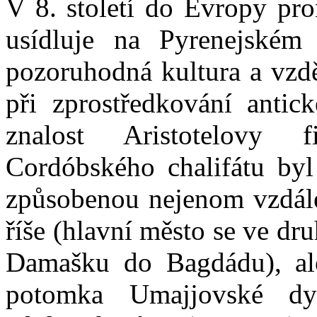
V 8. století do Evropy pro
usídluje na Pyrenejském 
pozoruhodná kultura a vzděl
při zprostředkování antick
znalost Aristotelovy fi
Cordóbského chalifátu byl
způsobenou nejenom vzdálen
říše (hlavní město se ve dru
Damašku do Bagdádu), ale
potomka Umajjovské dy