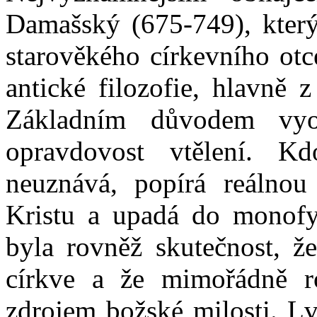
Damašský (675-749), kter
starověkého církevního ot
antické filozofie, hlavně z
Základním důvodem vyo
opravdovost vtělení. K
neuznává, popírá reálnou 
Kristu a upadá do monofy
byla rovněž skutečnost, že
církve a že mimořádně r
zdrojem božské milosti. Lv