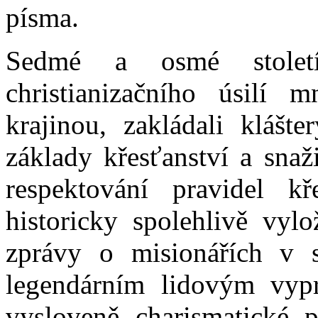
písma.
Sedmé a osmé stolet
christianizačního úsilí m
krajinou, zakládali klášte
základy křesťanství a snaž
respektování pravidel kř
historicky spolehlivě vylo
zprávy o misionářích v s
legendárním lidovým vyp
vysloveně charismatické p