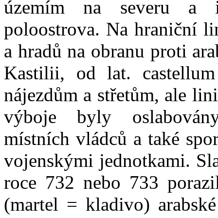
územím na severu a i
poloostrova. Na hraniční l
a hradů na obranu proti ar
Kastilii, od lat. castell
nájezdům a střetům, ale lin
výboje byly oslabovány
místních vládců a také spo
vojenskými jednotkami. Sla
roce 732 nebo 733 porazil
(martel = kladivo) arabské