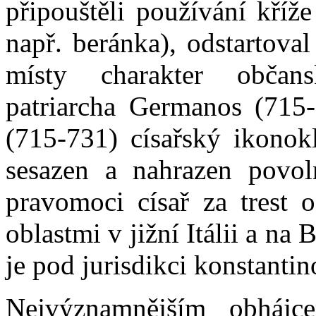
připouštěli používání kříž
např. beránka), odstartova
místy charakter občans
patriarcha Germanos (715-
(715-731) císařský ikonok
sesazen a nahrazen povol
pravomoci císař za trest 
oblastmi v jižní Itálii a na
je pod jurisdikci konstanti
Nejvýznamnějším obháj