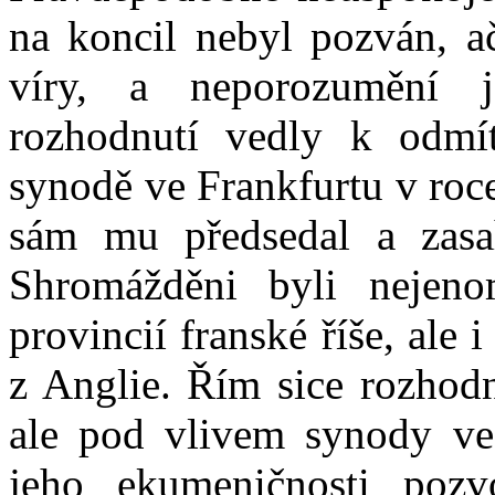
na koncil nebyl pozván, a
víry, a neporozumění j
rozhodnutí vedly k odmí
synodě ve Frankfurtu v roc
sám mu předsedal a zasah
Shromážděni byli nejeno
provincií franské říše, ale
z Anglie. Řím sice rozhodnu
ale pod vlivem synody ve
jeho ekumeničnosti pozv