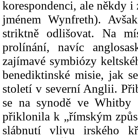
korespondenci, ale někdy i
jménem Wynfreth). Avša
striktně odlišovat. Na mí
prolínání, navíc anglosa
zajímavé symbiózy keltskéh
benediktinské misie, jak s
století v severní Anglii. Př
se na synodě ve Whitby (
přiklonila k „římským způ
slábnutí vlivu irského k