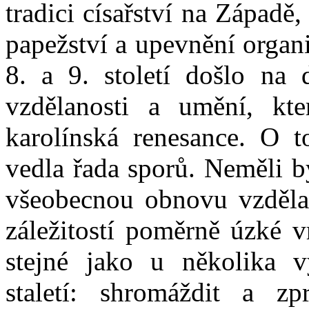
tradici císařství na Západě
papežství a upevnění organ
8. a 9. století došlo na 
vzdělanosti a umění, kt
karolínská renesance. O t
vedla řada sporů. Neměli b
všeobecnou obnovu vzdělan
záležitostí poměrně úzké v
stejné jako u několika 
staletí: shromáždit a zp