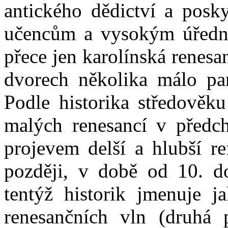
antického dědictví a posk
učencům a vysokým úředn
přece jen karolínská renes
dvorech několika málo pa
Podle historika středověk
malých renesancí v předc
projevem delší a hlubší re
později, v době od 10. do
tentýž historik jmenuje j
renesančních vln (druhá př