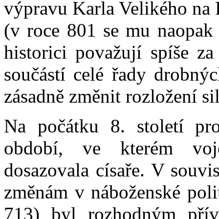
výpravu Karla Velikého na 
(v roce 801 se mu naopak 
historici považují spíše z
součástí celé řady drobnýc
zásadně změnit rozložení sil
Na počátku 8. století pro
období, ve kterém voj
dosazovala císaře. V souvi
změnám v náboženské politi
713) byl rozhodným přív