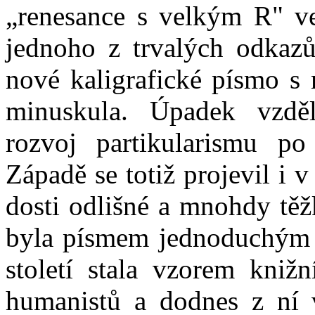
„renesance s velkým R" ve 
jednoho z trvalých odkaz
nové kaligrafické písmo s 
minuskula. Úpadek vzděl
rozvoj partikularismu p
Západě se totiž projevil i 
dosti odlišné a mnohdy těž
byla písmem jednoduchým a
století stala vzorem kniž
humanistů a dodnes z ní 