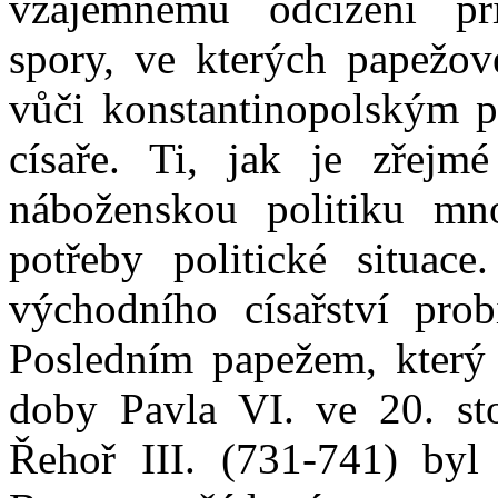
vzájemnému odcizení při
spory, ve kterých papežov
vůči konstantinopolským pa
císaře. Ti, jak je zřejm
náboženskou politiku mn
potřeby politické situac
východního císařství probí
Posledním papežem, který 
doby Pavla VI. ve 20. sto
Řehoř III. (731-741) byl 