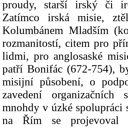
proudy, starší irský či i
Zatímco irská misie, ztě
Kolumbánem Mladším (kol.
rozmanitostí, citem pro př
lidmi, pro anglosaské misi
patří Bonifác (672-754), b
misijní působení, o pod
zavedení organizačních st
mnohdy v úzké spolupráci s
na Řím se projevoval 