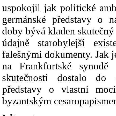
uspokojil jak politické am
germánské představy o na
doby bývá kladen skutečný v
údajně starobylejší exis
falešnými dokumenty. Jak j
na Frankfurtské synodě
skutečnosti dostalo do 
představy o vlastní moc
byzantským cesaropapisme