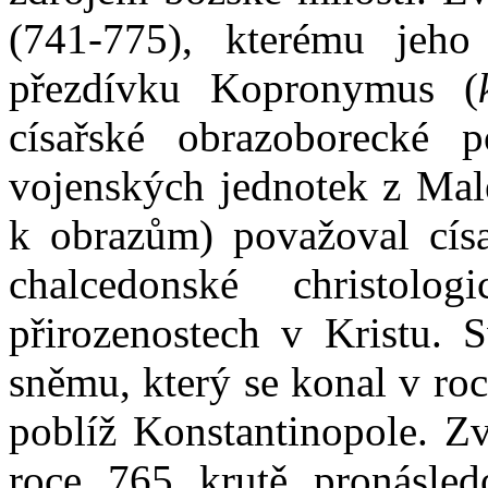
(741-775), kterému jeho p
přezdívku Kopronymus (
císařské obrazoborecké p
vojenských jednotek z Malé
k obrazům) považoval císař
chalcedonské christol
přirozenostech v Kristu. S
sněmu, který se konal v roc
poblíž Konstantinopole. Z
roce 765 krutě pronásled