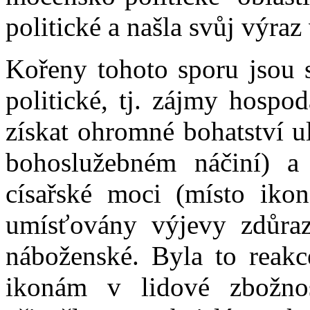
politické a našla svůj výra
Kořeny tohoto sporu jsou s
politické, tj. zájmy hospo
získat ohromné bohatství u
bohoslužebném náčiní) a
císařské moci (místo iko
umísťovány výjevy zdůrazň
náboženské. Byla to reak
ikonám v lidové zbožno