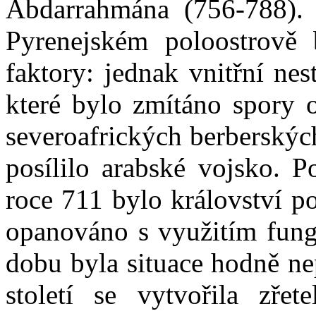
Abdarrahmána (756-788). 
Pyrenejském poloostrově
faktory: jednak vnitřní nes
které bylo zmítáno spory o
severoafrických berberský
posílilo arabské vojsko. P
roce 711 bylo království p
opanováno s využitím fungu
dobu byla situace hodně ne
století se vytvořila zře