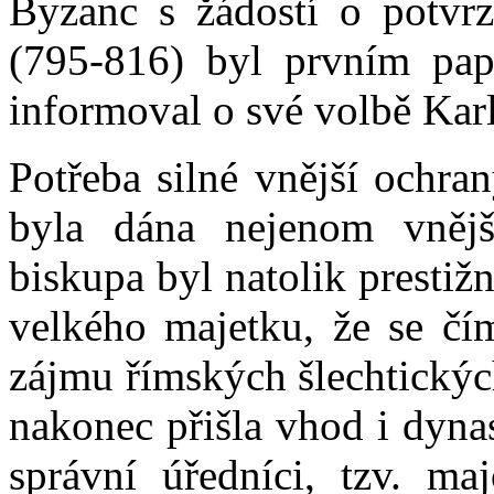
Byzanc s žádostí o potvrz
(795-816) byl prvním pape
informoval o své volbě Kar
Potřeba silné vnější ochran
byla dána nejenom vněj
biskupa byl natolik prestižn
velkého majetku, že se čí
zájmu římských šlechtickýc
nakonec přišla vhod i dynas
správní úředníci, tzv. m