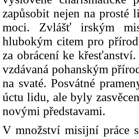
zapůsobit nejen na prosté li
moci. Zvlášť irským mi
hlubokým citem pro přírod
za obrácení ke křesťanství.
vzdávaná pohanským příro
na svaté. Posvátné pramen
úctu lidu, ale byly zasvěc
novými představami.
V množství misijní práce s