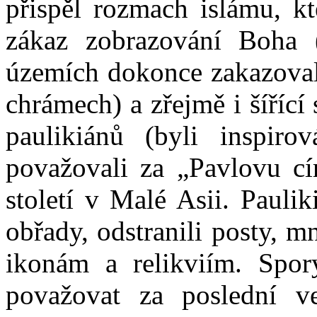
přispěl rozmach islámu, kt
zákaz zobrazování Boha (
územích dokonce zakazoval
chrámech) a zřejmě i šířící 
paulikiánů (byli inspiro
považovali za „Pavlovu cí
století v Malé Asii. Paulik
obřady, odstranili posty, mn
ikonám a relikviím. Spo
považovat za poslední ve