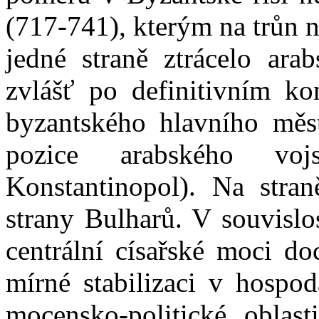
(717-741), kterým na trůn n
jedné straně ztrácelo arab
zvlášť po definitivním ko
byzantského hlavního měst
pozice arabského vojs
Konstantinopol). Na stran
strany Bulharů. V souvislo
centrální císařské moci do
mírné stabilizaci v hospod
mocensko-politické oblast