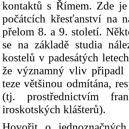
kontaktů s Římem. Zde je 
počátcích křesťanství na 
přelom 8. a 9. století. Někt
se na základě studia nál
kostelů v padesátých letech
že významný vliv připadl i
teze většinou odmítána, re
(tj. prostřednictvím f
iroskotských klášterů).
Hovořit o jednoznačných 