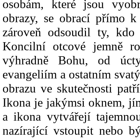
osobám, které jsou vyobr
obrazy, se obrací přímo 
zároveň odsoudil ty, kdo 
Koncilní otcové jemně rozl
výhradně Bohu, od úcty
evangeliím a ostatním sva
obrazu ve skutečnosti patř
Ikona je jakýmsi oknem, jím
a ikona vytvářejí tajemno
nazírající vstoupit nebo b