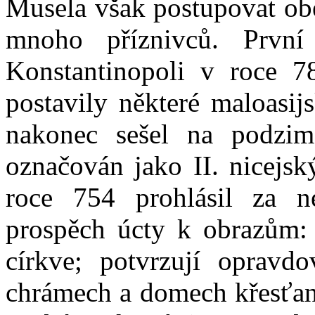
Musela však postupovat ob
mnoho příznivců. Prvn
Konstantinopoli v roce 7
postavily některé maloasij
nakonec sešel na podzim
označován jako II. nicejs
roce 754 prohlásil za n
prospěch úcty k obrazům: O
církve; potvrzují opravdo
chrámech a domech křesťanů