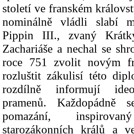
století ve franském královs
nominálně vládli slabí m
Pippin III., zvaný Krátk
Zachariáše a nechal se sh
roce 751 zvolit novým f
rozluštit zákulisí této di
rozdílně informují ide
pramenů. Každopádně se
pomazání, inspirova
starozákonních králů a v