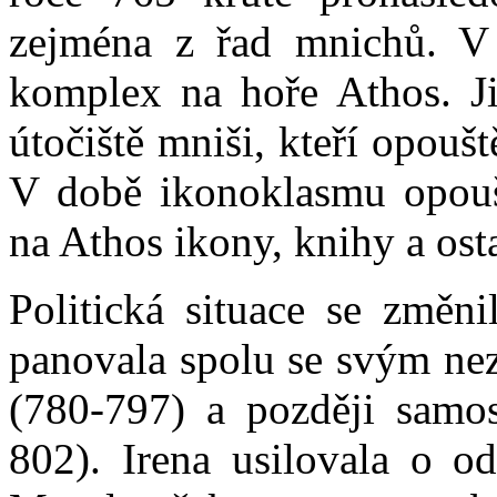
zejména z řad mnichů. V t
komplex na hoře Athos. Již
útočiště mniši, kteří opouš
V době ikonoklasmu opoušt
na Athos ikony, knihy a ost
Politická situace se změni
panovala spolu se svým ne
(780-797) a později samos
802). Irena usilovala o od