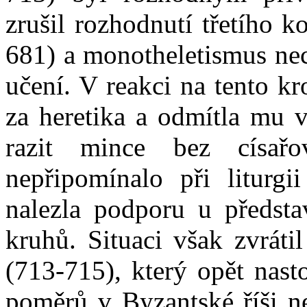
zrušil rozhodnutí třetího 
681) a monotheletismus nec
učení. V reakci na tento k
za heretika a odmítla mu v
razit mince bez císař
nepřipomínalo při liturgi
nalezla podporu u představ
kruhů. Situaci však zvráti
(713-715), který opět nast
poměrů v Byzantské říši ne