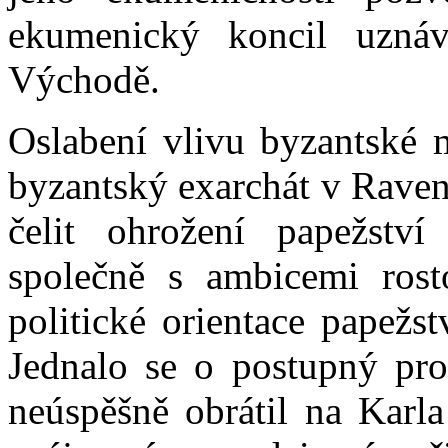
ekumenický koncil uzná
Východě.
Oslabení vlivu byzantské m
byzantský exarchát v Raven
čelit ohrožení papežstv
společně s ambicemi ros
politické orientace papežs
Jednalo se o postupný proc
neúspěšně obrátil na Karl