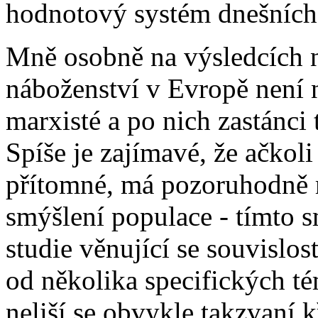
hodnotový systém dnešních 
Mně osobně na výsledcích ne
náboženství v Evropě není n
marxisté a po nich zastánci 
Spíše je zajímavé, že ačkoli
přítomné, má pozoruhodně 
smýšlení populace - tímto s
studie věnující se souvislo
od několika specifických té
neliší se obvykle takzvaní 