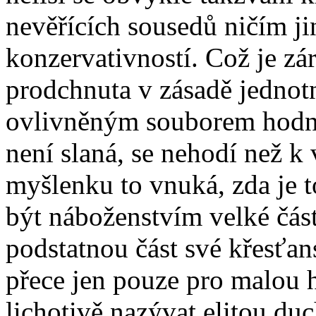
nevěřících sousedů ničím j
konzervativností. Což je zá
prodchnuta v zásadě jednot
ovlivněným souborem hodnot
není slaná, se nehodí než k 
myšlenku to vnuká, zda je t
být náboženstvím velké část
podstatnou část své křesťan
přece jen pouze pro malou h
lichotivě nazývat elitou d