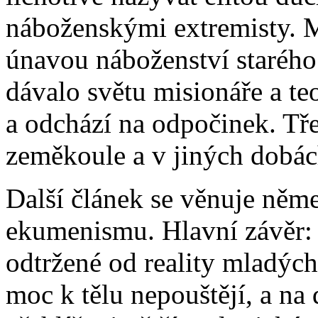
náboženskými extremisty. M
únavou náboženství starého 
dávalo světu misionáře a teo
a odchází na odpočinek. Tře
zeměkoule a v jiných dobách
Další článek se věnuje něm
ekumenismu. Hlavní závěr: J
odtržené od reality mladých 
moc k tělu nepouštějí, a na