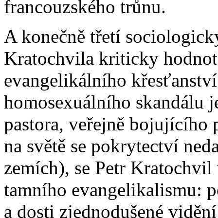
francouzského trůnu.
A konečně třetí sociologick
Kratochvila kriticky hodnot
evangelikálního křesťanství
homo­sexuálního skandálu 
pastora, veřejně bojujícího
na světě se pokrytectví neda
zemích), se Petr Kratochv
tamního evan­geli­kalismu: p
a dosti zjednodušené vidění