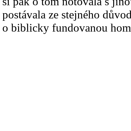
si pak o tom notovala s jino
postávala ze stejného důvo
o biblicky fundovanou homi