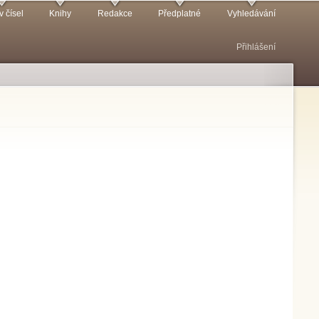
v čísel
Knihy
Redakce
Předplatné
Vyhledávání
Přihlášení