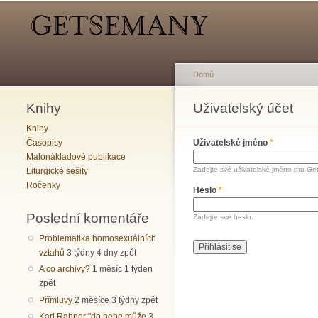
Hlavní menu
Sekundární menu
Domů
Knihy
Jste zde
Uživatelský účet
Hlavní záložky
Knihy
Časopisy
Uživatelské jméno
*
Malonákladové publikace
Zadejte své uživatelské jméno pro Ge
Liturgické sešity
Ročenky
Heslo
*
Poslední komentáře
Zadejte své heslo.
Problematika homosexuálních
vztahů
3 týdny 4 dny zpět
A co archivy?
1 měsíc 1 týden
zpět
Přímluvy
2 měsíce 3 týdny zpět
Karl Rahner "do nebe může
3