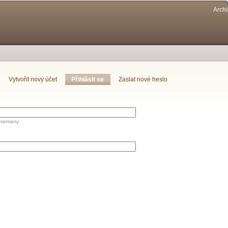
Přejít k
Archi
hlavnímu
obsahu
Vytvořit nový účet
Přihlásit se
(aktivní záložka)
Zaslat nové heslo
tsemany.