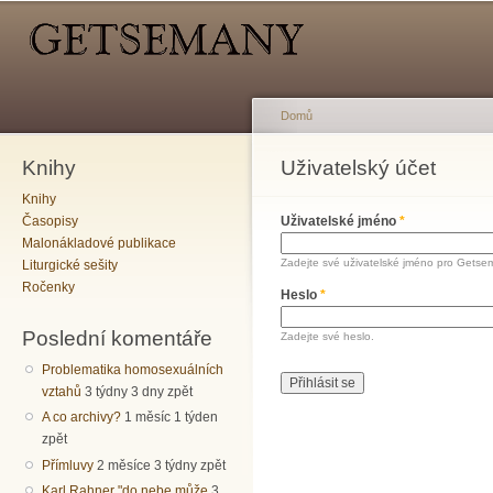
Hlavní menu
Sekundární menu
Př
hl
o
Domů
Knihy
Jste zde
Uživatelský účet
Hlavní záložky
Knihy
Časopisy
Uživatelské jméno
*
Malonákladové publikace
Zadejte své uživatelské jméno pro Getse
Liturgické sešity
Ročenky
Heslo
*
Poslední komentáře
Zadejte své heslo.
Problematika homosexuálních
vztahů
3 týdny 3 dny zpět
A co archivy?
1 měsíc 1 týden
zpět
Přímluvy
2 měsíce 3 týdny zpět
Karl Rahner "do nebe může
3