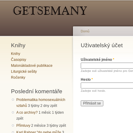
Hlavní menu
Sekundární menu
Domů
Knihy
Jste zde
Uživatelský účet
Hlavní záložky
Knihy
Časopisy
Uživatelské jméno
*
Malonákladové publikace
Zadejte své uživatelské jméno pro Ge
Liturgické sešity
Ročenky
Heslo
*
Poslední komentáře
Zadejte své heslo.
Problematika homosexuálních
vztahů
3 týdny 2 dny zpět
A co archivy?
1 měsíc 1 týden
zpět
Přímluvy
2 měsíce 3 týdny zpět
Karl Rahner "do nebe může
3