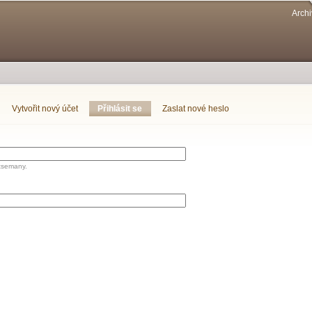
Přejít k
Archi
hlavnímu
obsahu
Vytvořit nový účet
Přihlásit se
(aktivní záložka)
Zaslat nové heslo
tsemany.