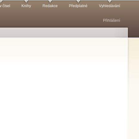
v čísel
Knihy
Redakce
Předplatné
Vyhledávání
Přihlášení