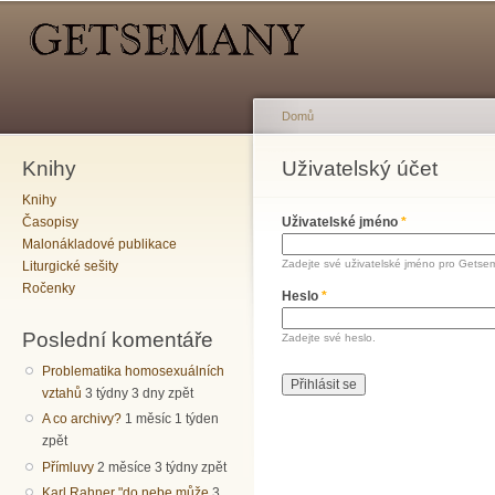
Hlavní menu
Sekundární menu
Př
hl
o
Domů
Knihy
Jste zde
Uživatelský účet
Hlavní záložky
Knihy
Časopisy
Uživatelské jméno
*
Malonákladové publikace
Zadejte své uživatelské jméno pro Getse
Liturgické sešity
Ročenky
Heslo
*
Poslední komentáře
Zadejte své heslo.
Problematika homosexuálních
vztahů
3 týdny 3 dny zpět
A co archivy?
1 měsíc 1 týden
zpět
Přímluvy
2 měsíce 3 týdny zpět
Karl Rahner "do nebe může
3