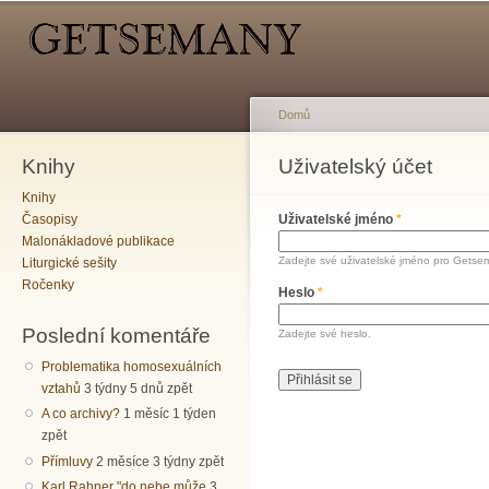
Hlavní menu
Sekundární menu
Př
hl
o
Domů
Knihy
Jste zde
Uživatelský účet
Hlavní záložky
Knihy
Časopisy
Uživatelské jméno
*
Malonákladové publikace
Zadejte své uživatelské jméno pro Getse
Liturgické sešity
Ročenky
Heslo
*
Poslední komentáře
Zadejte své heslo.
Problematika homosexuálních
vztahů
3 týdny 5 dnů zpět
A co archivy?
1 měsíc 1 týden
zpět
Přímluvy
2 měsíce 3 týdny zpět
Karl Rahner "do nebe může
3