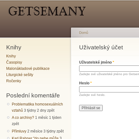
Hlavní menu
Sekundární menu
Př
hl
o
Domů
Knihy
Jste zde
Uživatelský účet
Hlavní záložky
Knihy
Časopisy
Uživatelské jméno
*
Malonákladové publikace
Zadejte své uživatelské jméno pro Getse
Liturgické sešity
Ročenky
Heslo
*
Poslední komentáře
Zadejte své heslo.
Problematika homosexuálních
vztahů
3 týdny 2 dny zpět
A co archivy?
1 měsíc 1 týden
zpět
Přímluvy
2 měsíce 3 týdny zpět
Karl Rahner "do nebe může
3