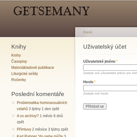
Hlavní menu
Sekundární menu
Domů
Knihy
Jste zde
Uživatelský účet
Hlavní záložky
Knihy
Časopisy
Uživatelské jméno
*
Malonákladové publikace
Zadejte své uživatelské jméno pro Ge
Liturgické sešity
Ročenky
Heslo
*
Poslední komentáře
Zadejte své heslo.
Problematika homosexuálních
vztahů
3 týdny 1 den zpět
A co archivy?
1 měsíc 6 dnů
zpět
Přímluvy
2 měsíce 3 týdny zpět
Karl Rahner "do nebe může
3