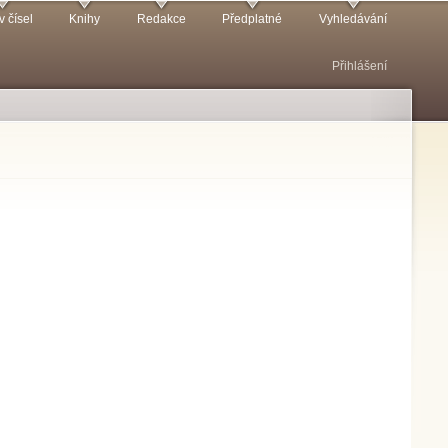
v čísel
Knihy
Redakce
Předplatné
Vyhledávání
Přihlášení