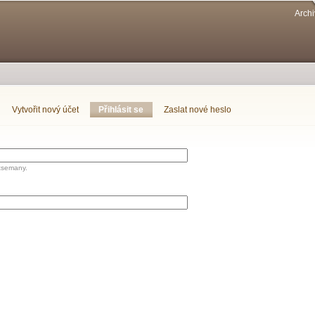
Přejít k
Archi
hlavnímu
obsahu
Vytvořit nový účet
Přihlásit se
(aktivní záložka)
Zaslat nové heslo
tsemany.