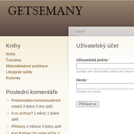
Hlavní menu
Sekundární menu
Př
hl
o
Domů
Knihy
Jste zde
Uživatelský účet
Hlavní záložky
Knihy
Časopisy
Uživatelské jméno
*
Malonákladové publikace
Zadejte své uživatelské jméno pro Getse
Liturgické sešity
Ročenky
Heslo
*
Poslední komentáře
Zadejte své heslo.
Problematika homosexuálních
vztahů
3 týdny 3 dny zpět
A co archivy?
1 měsíc 1 týden
zpět
Přímluvy
2 měsíce 3 týdny zpět
Karl Rahner "do nebe může
3