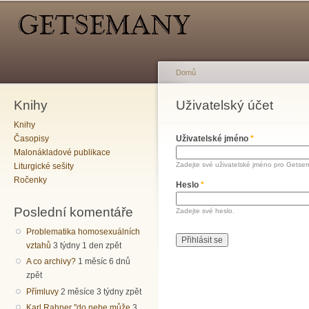
Hlavní menu
Sekundární menu
Př
hl
o
Domů
Knihy
Jste zde
Uživatelský účet
Hlavní záložky
Knihy
Časopisy
Uživatelské jméno
*
Malonákladové publikace
Zadejte své uživatelské jméno pro Getse
Liturgické sešity
Ročenky
Heslo
*
Poslední komentáře
Zadejte své heslo.
Problematika homosexuálních
vztahů
3 týdny 1 den zpět
A co archivy?
1 měsíc 6 dnů
zpět
Přímluvy
2 měsíce 3 týdny zpět
Karl Rahner "do nebe může
3