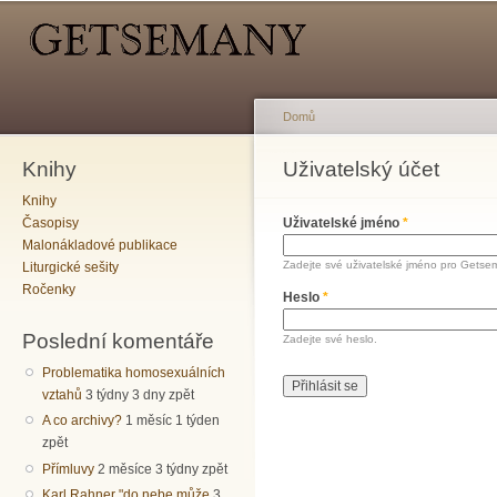
Hlavní menu
Sekundární menu
Př
hl
o
Domů
Knihy
Jste zde
Uživatelský účet
Hlavní záložky
Knihy
Časopisy
Uživatelské jméno
*
Malonákladové publikace
Zadejte své uživatelské jméno pro Getse
Liturgické sešity
Ročenky
Heslo
*
Poslední komentáře
Zadejte své heslo.
Problematika homosexuálních
vztahů
3 týdny 3 dny zpět
A co archivy?
1 měsíc 1 týden
zpět
Přímluvy
2 měsíce 3 týdny zpět
Karl Rahner "do nebe může
3