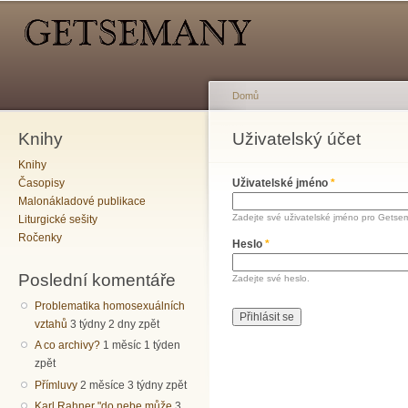
Hlavní menu
Sekundární menu
Př
hl
o
Domů
Knihy
Jste zde
Uživatelský účet
Hlavní záložky
Knihy
Časopisy
Uživatelské jméno
*
Malonákladové publikace
Zadejte své uživatelské jméno pro Getse
Liturgické sešity
Ročenky
Heslo
*
Poslední komentáře
Zadejte své heslo.
Problematika homosexuálních
vztahů
3 týdny 2 dny zpět
A co archivy?
1 měsíc 1 týden
zpět
Přímluvy
2 měsíce 3 týdny zpět
Karl Rahner "do nebe může
3