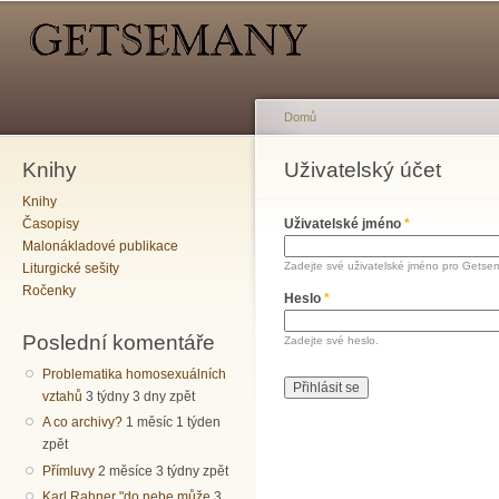
Hlavní menu
Sekundární menu
Př
hl
o
Domů
Knihy
Jste zde
Uživatelský účet
Hlavní záložky
Knihy
Časopisy
Uživatelské jméno
*
Malonákladové publikace
Zadejte své uživatelské jméno pro Getse
Liturgické sešity
Ročenky
Heslo
*
Poslední komentáře
Zadejte své heslo.
Problematika homosexuálních
vztahů
3 týdny 3 dny zpět
A co archivy?
1 měsíc 1 týden
zpět
Přímluvy
2 měsíce 3 týdny zpět
Karl Rahner "do nebe může
3