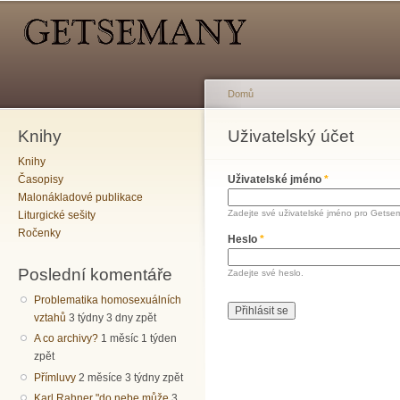
Hlavní menu
Sekundární menu
Př
hl
o
Domů
Knihy
Jste zde
Uživatelský účet
Hlavní záložky
Knihy
Časopisy
Uživatelské jméno
*
Malonákladové publikace
Zadejte své uživatelské jméno pro Getse
Liturgické sešity
Ročenky
Heslo
*
Poslední komentáře
Zadejte své heslo.
Problematika homosexuálních
vztahů
3 týdny 3 dny zpět
A co archivy?
1 měsíc 1 týden
zpět
Přímluvy
2 měsíce 3 týdny zpět
Karl Rahner "do nebe může
3