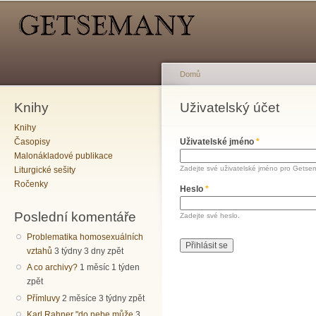
Hlavní menu
Sekundární menu
Př
hl
o
Domů
Knihy
Jste zde
Uživatelský účet
Hlavní záložky
Knihy
Časopisy
Uživatelské jméno
*
Malonákladové publikace
Zadejte své uživatelské jméno pro Getse
Liturgické sešity
Ročenky
Heslo
*
Poslední komentáře
Zadejte své heslo.
Problematika homosexuálních
vztahů
3 týdny 3 dny zpět
A co archivy?
1 měsíc 1 týden
zpět
Přímluvy
2 měsíce 3 týdny zpět
Karl Rahner "do nebe může
3