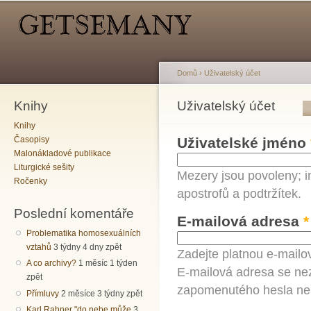
Hlavní menu
Sekundární menu
Př
hl
o
Domů
›
Uživatelský účet
Knihy
Jste zde
Uživatelský účet
Hlavní záložky
Knihy
Časopisy
Uživatelské jméno
Malonákladové publikace
Liturgické sešity
Mezery jsou povoleny; i
Ročenky
apostrofů a podtržítek.
Poslední komentáře
E-mailová adresa
*
Problematika homosexuálních
vztahů
3 týdny 4 dny zpět
Zadejte platnou e-mailo
A co archivy?
1 měsíc 1 týden
E-mailová adresa se nez
zpět
zapomenutého hesla neb
Přímluvy
2 měsíce 3 týdny zpět
Karl Rahner "do nebe může
3