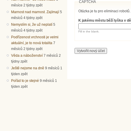
CAPTCHA
měsíce 2 týdny zpět
Otázka je tu pro eliminaci robotů.
Marnost nad marnost. Zajímají
5
měsíců 4 týdny zpět
K jakému městu běží lyška v dě
Nemyslím si, že už neplatí
5
měsíců 4 týdny zpět
Fill in the blank.
Podřízenost vrchnosti je velmi
aktuální, je to nová totalita
7
měsíců 2 týdny zpět
Věda a náboženství
7 měsíců 2
týdny zpět
Ještě nejsme na dně
9 měsíců 1
týden zpět
Pořád to je stejné
9 měsíců 1
týden zpět