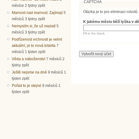
CAPTCHA
měsíce 2 týdny zpět
Otázka je tu pro eliminaci robotů.
Marnost nad marnost. Zajímají
5
měsíců 3 týdny zpět
K jakému městu běží lyška v dě
Nemyslím si, že už neplatí
5
měsíců 3 týdny zpět
Fill in the blank.
Podřízenost vrchnosti je velmi
aktuální, je to nová totalita
7
měsíců 1 týden zpět
Věda a náboženství
7 měsíců 2
týdny zpět
Ještě nejsme na dně
9 měsíců 1
týden zpět
Pořád to je stejné
9 měsíců 1
týden zpět