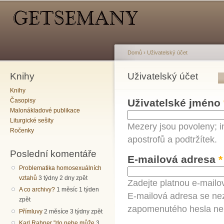
Hlavní menu
Sekundární menu
Př
hl
o
Domů
›
Uživatelský účet
Knihy
Jste zde
Uživatelský účet
Hlavní záložky
Knihy
Časopisy
Uživatelské jméno
Malonákladové publikace
Liturgické sešity
Mezery jsou povoleny; i
Ročenky
apostrofů a podtržítek.
Poslední komentáře
E-mailová adresa
*
Problematika homosexuálních
vztahů
3 týdny 2 dny zpět
Zadejte platnou e-mailo
A co archivy?
1 měsíc 1 týden
E-mailová adresa se nez
zpět
zapomenutého hesla neb
Přímluvy
2 měsíce 3 týdny zpět
Karl Rahner "do nebe může
3