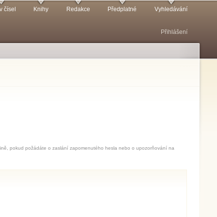
v čísel
Knihy
Redakce
Předplatné
Vyhledávání
Přihlášení
jedině, pokud požádáte o zaslání zapomenutého hesla nebo o upozorňování na