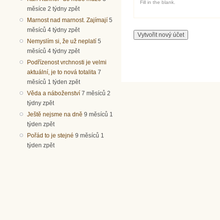
Fill in the blank.
měsíce 2 týdny zpět
Marnost nad marnost. Zajímají
5
měsíců 4 týdny zpět
Nemyslím si, že už neplatí
5
měsíců 4 týdny zpět
Podřízenost vrchnosti je velmi
aktuální, je to nová totalita
7
měsíců 1 týden zpět
Věda a náboženství
7 měsíců 2
týdny zpět
Ještě nejsme na dně
9 měsíců 1
týden zpět
Pořád to je stejné
9 měsíců 1
týden zpět