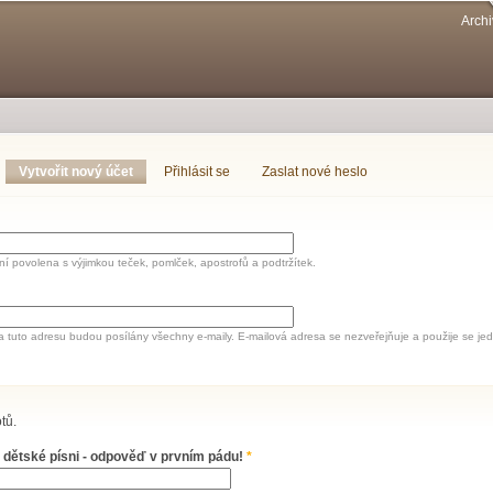
Přejít k
Archi
hlavnímu
obsahu
Vytvořit nový účet
(aktivní záložka)
Přihlásit se
Zaslat nové heslo
í povolena s výjimkou teček, pomlček, apostrofů a podtržítek.
a tuto adresu budou posílány všechny e-maily. E-mailová adresa se nezveřejňuje a použije se 
tů.
 dětské písni - odpověď v prvním pádu!
*