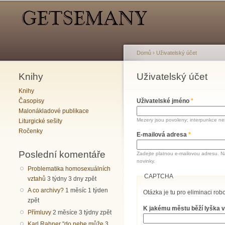
Hlavní menu
Sekundární menu
Domů
›
Uživatelský účet
Knihy
Jste zde
Uživatelský účet
Hlavní záložky
Knihy
Časopisy
Uživatelské jméno
*
Malonákladové publikace
Mezery jsou povoleny; interpunkce nen
Liturgické sešity
Ročenky
E-mailová adresa
*
Poslední komentáře
Zadejte platnou e-mailovou adresu. N
novinky.
Problematika homosexuálních
CAPTCHA
vztahů
3 týdny 3 dny zpět
A co archivy?
1 měsíc 1 týden
Otázka je tu pro eliminaci robo
zpět
K jakému městu běží lyška v
Přímluvy
2 měsíce 3 týdny zpět
Karl Rahner "do nebe může
3