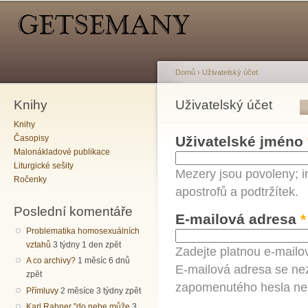
Hlavní menu
Sekundární menu
Př
hl
o
Domů
›
Uživatelský účet
Knihy
Jste zde
Uživatelský účet
Hlavní záložky
Knihy
Časopisy
Uživatelské jméno
Malonákladové publikace
Liturgické sešity
Mezery jsou povoleny; i
Ročenky
apostrofů a podtržítek.
Poslední komentáře
E-mailová adresa
*
Problematika homosexuálních
vztahů
3 týdny 1 den zpět
Zadejte platnou e-mailo
A co archivy?
1 měsíc 6 dnů
E-mailová adresa se nez
zpět
zapomenutého hesla neb
Přímluvy
2 měsíce 3 týdny zpět
Karl Rahner "do nebe může
3