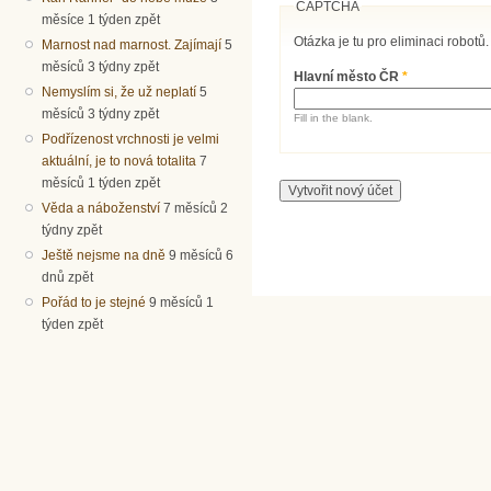
CAPTCHA
měsíce 1 týden zpět
Otázka je tu pro eliminaci robotů.
Marnost nad marnost. Zajímají
5
měsíců 3 týdny zpět
Hlavní město ČR
*
Nemyslím si, že už neplatí
5
měsíců 3 týdny zpět
Fill in the blank.
Podřízenost vrchnosti je velmi
aktuální, je to nová totalita
7
měsíců 1 týden zpět
Věda a náboženství
7 měsíců 2
týdny zpět
Ještě nejsme na dně
9 měsíců 6
dnů zpět
Pořád to je stejné
9 měsíců 1
týden zpět