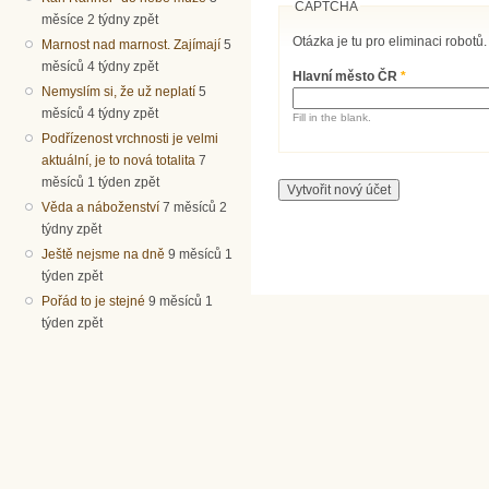
CAPTCHA
měsíce 2 týdny zpět
Otázka je tu pro eliminaci robotů.
Marnost nad marnost. Zajímají
5
měsíců 4 týdny zpět
Hlavní město ČR
*
Nemyslím si, že už neplatí
5
měsíců 4 týdny zpět
Fill in the blank.
Podřízenost vrchnosti je velmi
aktuální, je to nová totalita
7
měsíců 1 týden zpět
Věda a náboženství
7 měsíců 2
týdny zpět
Ještě nejsme na dně
9 měsíců 1
týden zpět
Pořád to je stejné
9 měsíců 1
týden zpět