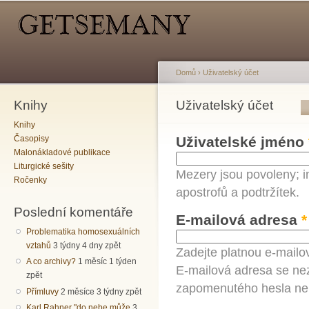
Hlavní menu
Sekundární menu
Př
hl
o
Domů
›
Uživatelský účet
Knihy
Jste zde
Uživatelský účet
Hlavní záložky
Knihy
Časopisy
Uživatelské jméno
Malonákladové publikace
Liturgické sešity
Mezery jsou povoleny; i
Ročenky
apostrofů a podtržítek.
Poslední komentáře
E-mailová adresa
*
Problematika homosexuálních
vztahů
3 týdny 4 dny zpět
Zadejte platnou e-mailo
A co archivy?
1 měsíc 1 týden
E-mailová adresa se nez
zpět
zapomenutého hesla neb
Přímluvy
2 měsíce 3 týdny zpět
Karl Rahner "do nebe může
3