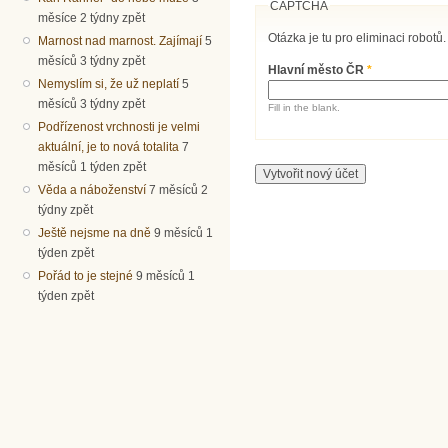
CAPTCHA
měsíce 2 týdny zpět
Otázka je tu pro eliminaci robotů.
Marnost nad marnost. Zajímají
5
měsíců 3 týdny zpět
Hlavní město ČR
*
Nemyslím si, že už neplatí
5
měsíců 3 týdny zpět
Fill in the blank.
Podřízenost vrchnosti je velmi
aktuální, je to nová totalita
7
měsíců 1 týden zpět
Věda a náboženství
7 měsíců 2
týdny zpět
Ještě nejsme na dně
9 měsíců 1
týden zpět
Pořád to je stejné
9 měsíců 1
týden zpět