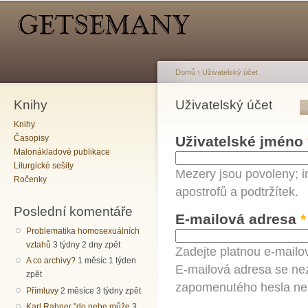
Hlavní menu
Sekundární menu
Př
hl
o
Domů
›
Uživatelský účet
Knihy
Jste zde
Uživatelský účet
Hlavní záložky
Knihy
Časopisy
Uživatelské jméno
Malonákladové publikace
Liturgické sešity
Mezery jsou povoleny; i
Ročenky
apostrofů a podtržítek.
Poslední komentáře
E-mailová adresa
*
Problematika homosexuálních
vztahů
3 týdny 2 dny zpět
Zadejte platnou e-mailo
A co archivy?
1 měsíc 1 týden
E-mailová adresa se nez
zpět
zapomenutého hesla neb
Přímluvy
2 měsíce 3 týdny zpět
Karl Rahner "do nebe může
3