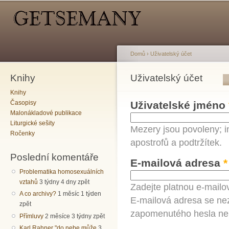
Hlavní menu
Sekundární menu
Př
hl
o
Domů
›
Uživatelský účet
Knihy
Jste zde
Uživatelský účet
Hlavní záložky
Knihy
Časopisy
Uživatelské jméno
Malonákladové publikace
Liturgické sešity
Mezery jsou povoleny; i
Ročenky
apostrofů a podtržítek.
Poslední komentáře
E-mailová adresa
*
Problematika homosexuálních
vztahů
3 týdny 4 dny zpět
Zadejte platnou e-mailo
A co archivy?
1 měsíc 1 týden
E-mailová adresa se nez
zpět
zapomenutého hesla neb
Přímluvy
2 měsíce 3 týdny zpět
Karl Rahner "do nebe může
3