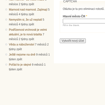
CAPTCHA
měsíce 2 týdny zpět
Otázka je tu pro eliminaci robotů.
Marnost nad marnost. Zajímají
5
měsíců 4 týdny zpět
Hlavní město ČR
*
Nemyslím si, že už neplatí
5
měsíců 4 týdny zpět
Fill in the blank.
Podřízenost vrchnosti je velmi
aktuální, je to nová totalita
7
měsíců 2 týdny zpět
Věda a náboženství
7 měsíců 2
týdny zpět
Ještě nejsme na dně
9 měsíců 1
týden zpět
Pořád to je stejné
9 měsíců 1
týden zpět