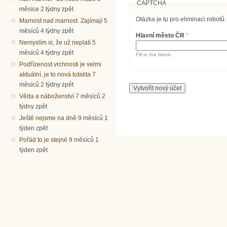
CAPTCHA
měsíce 2 týdny zpět
Otázka je tu pro eliminaci robotů.
Marnost nad marnost. Zajímají
5
měsíců 4 týdny zpět
Hlavní město ČR
*
Nemyslím si, že už neplatí
5
měsíců 4 týdny zpět
Fill in the blank.
Podřízenost vrchnosti je velmi
aktuální, je to nová totalita
7
měsíců 2 týdny zpět
Věda a náboženství
7 měsíců 2
týdny zpět
Ještě nejsme na dně
9 měsíců 1
týden zpět
Pořád to je stejné
9 měsíců 1
týden zpět