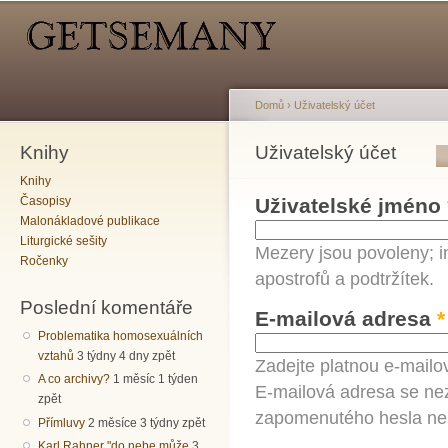
Hlavní menu
Sekundární menu
Př
hl
o
Domů
›
Uživatelský účet
Knihy
Jste zde
Uživatelský účet
Hlavní záložky
Knihy
Časopisy
Uživatelské jméno
Malonákladové publikace
Liturgické sešity
Mezery jsou povoleny; i
Ročenky
apostrofů a podtržítek.
Poslední komentáře
E-mailová adresa
*
Problematika homosexuálních
vztahů
3 týdny 4 dny zpět
Zadejte platnou e-mailo
A co archivy?
1 měsíc 1 týden
E-mailová adresa se nez
zpět
zapomenutého hesla neb
Přímluvy
2 měsíce 3 týdny zpět
Karl Rahner "do nebe může
3