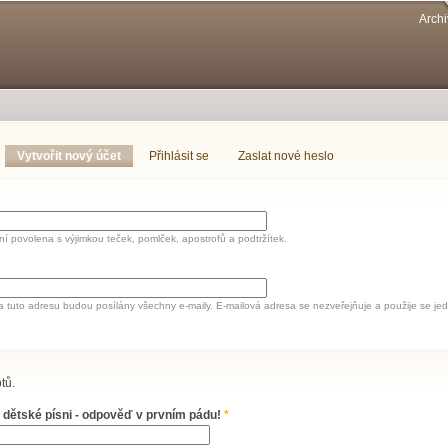
Přejít k
Archi
hlavnímu
obsahu
Vytvořit nový účet
(aktivní záložka)
Přihlásit se
Zaslat nové heslo
í povolena s výjimkou teček, pomlček, apostrofů a podtržítek.
a tuto adresu budou posílány všechny e-maily. E-mailová adresa se nezveřejňuje a použije se 
tů.
 dětské písni - odpověď v prvním pádu!
*