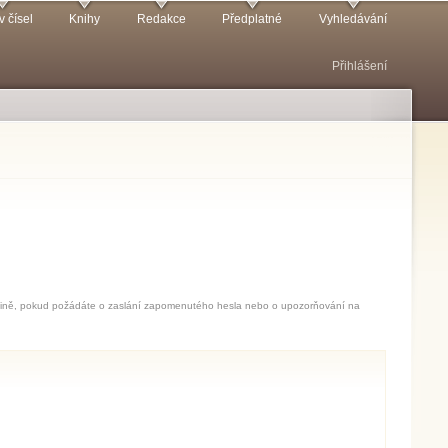
v čísel
Knihy
Redakce
Předplatné
Vyhledávání
Přihlášení
jedině, pokud požádáte o zaslání zapomenutého hesla nebo o upozorňování na