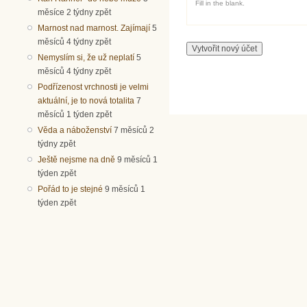
Fill in the blank.
měsíce 2 týdny zpět
Marnost nad marnost. Zajímají
5
měsíců 4 týdny zpět
Nemyslím si, že už neplatí
5
měsíců 4 týdny zpět
Podřízenost vrchnosti je velmi
aktuální, je to nová totalita
7
měsíců 1 týden zpět
Věda a náboženství
7 měsíců 2
týdny zpět
Ještě nejsme na dně
9 měsíců 1
týden zpět
Pořád to je stejné
9 měsíců 1
týden zpět