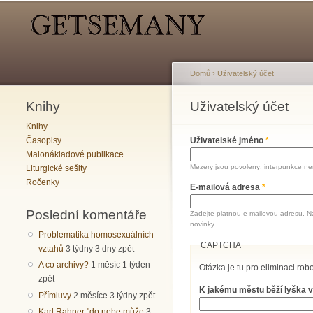
Hlavní menu
Sekundární menu
Domů
›
Uživatelský účet
Knihy
Jste zde
Uživatelský účet
Hlavní záložky
Knihy
Časopisy
Uživatelské jméno
*
Malonákladové publikace
Mezery jsou povoleny; interpunkce nen
Liturgické sešity
Ročenky
E-mailová adresa
*
Poslední komentáře
Zadejte platnou e-mailovou adresu. N
novinky.
Problematika homosexuálních
CAPTCHA
vztahů
3 týdny 3 dny zpět
A co archivy?
1 měsíc 1 týden
Otázka je tu pro eliminaci robo
zpět
K jakému městu běží lyška v
Přímluvy
2 měsíce 3 týdny zpět
Karl Rahner "do nebe může
3