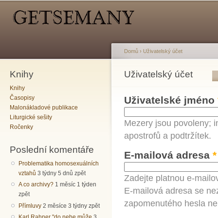
Hlavní menu
Sekundární menu
Př
hl
o
Domů
›
Uživatelský účet
Knihy
Jste zde
Uživatelský účet
Hlavní záložky
Knihy
Časopisy
Uživatelské jméno
Malonákladové publikace
Liturgické sešity
Mezery jsou povoleny; i
Ročenky
apostrofů a podtržítek.
Poslední komentáře
E-mailová adresa
*
Problematika homosexuálních
vztahů
3 týdny 5 dnů zpět
Zadejte platnou e-mailo
A co archivy?
1 měsíc 1 týden
E-mailová adresa se nez
zpět
zapomenutého hesla neb
Přímluvy
2 měsíce 3 týdny zpět
Karl Rahner "do nebe může
3