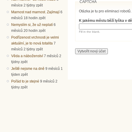
CAPTCHA
měsíce 2 týdny zpět
Otázka je tu pro eliminaci robotů.
Marnost nad marnost. Zajímají
6
měsíců 18 hodin zpět
K jakému městu běží lyška v dě
Nemyslím si, že už neplatí
6
měsíců 20 hodin zpět
Fill in the blank.
Podřízenost vrchnosti je velmi
aktuální, je to nová totalita
7
měsíců 2 týdny zpět
Věda a náboženství
7 měsíců 2
týdny zpět
Ještě nejsme na dně
9 měsíců 1
týden zpět
Pořád to je stejné
9 měsíců 2
týdny zpět