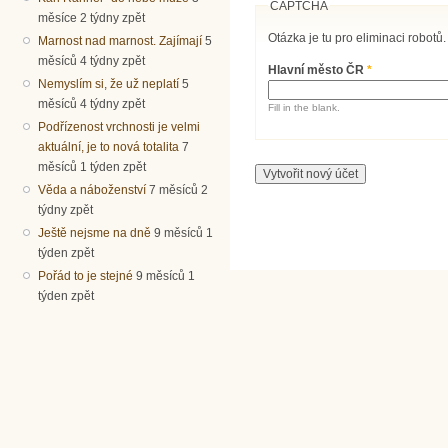
CAPTCHA
měsíce 2 týdny zpět
Otázka je tu pro eliminaci robotů.
Marnost nad marnost. Zajímají
5
měsíců 4 týdny zpět
Hlavní město ČR
*
Nemyslím si, že už neplatí
5
měsíců 4 týdny zpět
Fill in the blank.
Podřízenost vrchnosti je velmi
aktuální, je to nová totalita
7
měsíců 1 týden zpět
Věda a náboženství
7 měsíců 2
týdny zpět
Ještě nejsme na dně
9 měsíců 1
týden zpět
Pořád to je stejné
9 měsíců 1
týden zpět