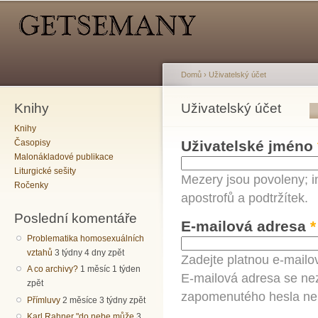
Hlavní menu
Sekundární menu
Př
hl
o
Domů
›
Uživatelský účet
Knihy
Jste zde
Uživatelský účet
Hlavní záložky
Knihy
Časopisy
Uživatelské jméno
Malonákladové publikace
Liturgické sešity
Mezery jsou povoleny; i
Ročenky
apostrofů a podtržítek.
Poslední komentáře
E-mailová adresa
*
Problematika homosexuálních
vztahů
3 týdny 4 dny zpět
Zadejte platnou e-mailo
A co archivy?
1 měsíc 1 týden
E-mailová adresa se nez
zpět
zapomenutého hesla neb
Přímluvy
2 měsíce 3 týdny zpět
Karl Rahner "do nebe může
3